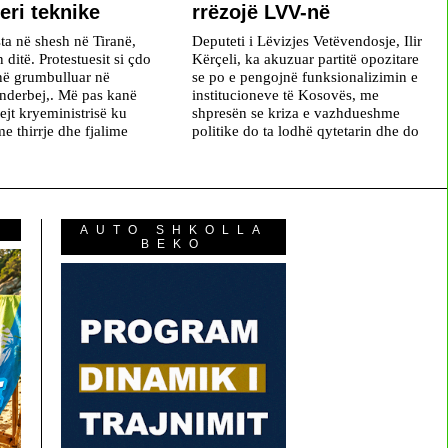
eri teknike
rrëzojë LVV-në
ta në shesh në Tiranë,
Deputeti i Lëvizjes Vetëvendosje, Ilir
n ditë. Protestuesit si çdo
Kërçeli, ka akuzuar partitë opozitare
në grumbulluar në
se po e pengojnë funksionalizimin e
nderbej,. Më pas kanë
institucioneve të Kosovës, me
ejt kryeministrisë ku
shpresën se kriza e vazhdueshme
e thirrje dhe fjalime
politike do ta lodhë qytetarin dhe do
AUTO SHKOLLA
BEKO