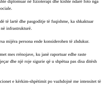
hte diplomuar në fizioterapi dhe kishte ndarë foto nga
ociale.
 të lartë dhe pasgoditje të fuqishme, ka shkaktuar
në infrastrukturë.
rsa mijëra persona ende konsiderohen të zhdukur.
met mes rrënojave, ku janë raportuar edhe raste
jeçar dhe një roje sigurie që u shpëtua pas disa ditësh
acionet e kërkim-shpëtimit po vazhdojnë me intensitet të