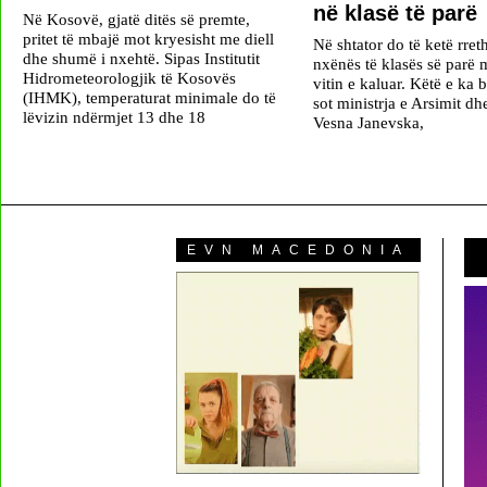
në klasë të parë
Në Kosovë, gjatë ditës së premte,
pritet të mbajë mot kryesisht me diell
Në shtator do të ketë rret
dhe shumë i nxehtë. Sipas Institutit
nxënës të klasës së parë 
Hidrometeorologjik të Kosovës
vitin e kaluar. Këtë e ka b
(IHMK), temperaturat minimale do të
sot ministrja e Arsimit d
lëvizin ndërmjet 13 dhe 18
Vesna Janevska,
EVN MACEDONIA