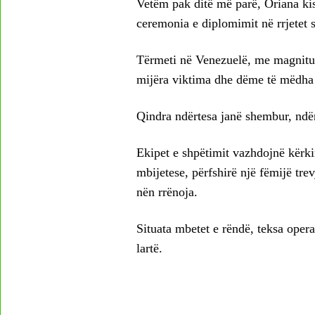
Vetëm pak ditë më parë, Oriana kis
ceremonia e diplomimit në rrjetet s
Tërmeti në Venezuelë, me magnitudë
mijëra viktima dhe dëme të mëdha 
Qindra ndërtesa janë shembur, ndë
Ekipet e shpëtimit vazhdojnë kërki
mbijetese, përfshirë një fëmijë trev
nën rrënoja.
Situata mbetet e rëndë, teksa oper
lartë.