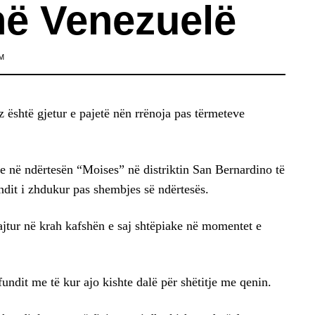
në Venezuelë
M
 është gjetur e pajetë nën rrënoja pas tërmeteve
ve në ndërtesën “Moises” në distriktin San Bernardino të
undit i zhdukur pas shembjes së ndërtesës.
jtur në krah kafshën e saj shtëpiake në momentet e
fundit me të kur ajo kishte dalë për shëtitje me qenin.