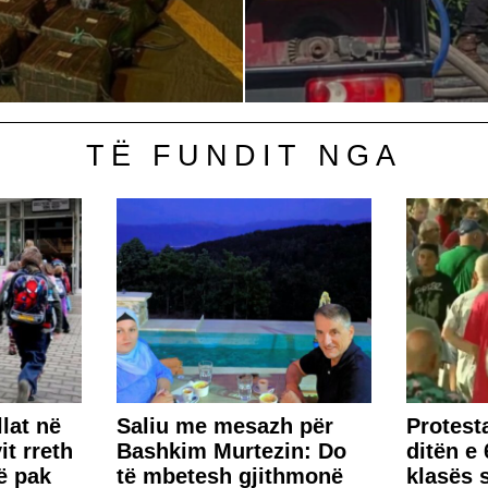
TË FUNDIT NGA
lat në
Saliu me mesazh për
Protest
it rreth
Bashkim Murtezin: Do
ditën e 
ë pak
të mbetesh gjithmonë
klasës s