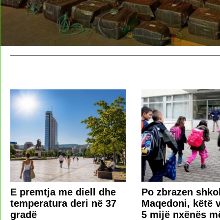
E premtja me diell dhe
Po zbrazen shkol
temperatura deri në 37
Maqedoni, këtë v
gradë
5 mijë nxënës m