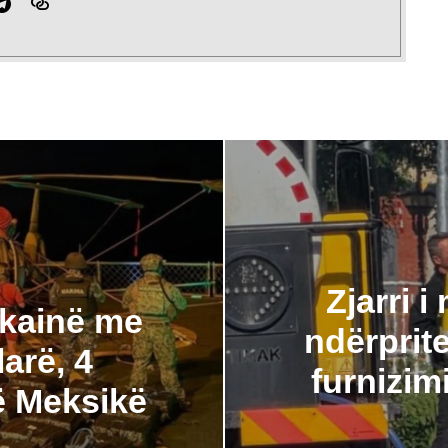
Zjarri 
okainë me
ndërprite
larë, 4
furnizim
ë Meksikë