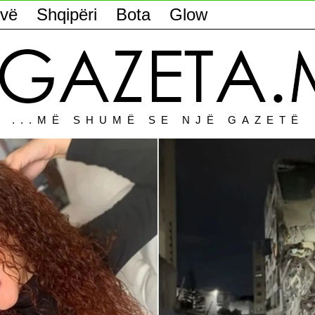
vë
Shqipëri
Bota
Glow
...MË SHUMË SE NJË GAZETË