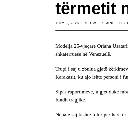
tërmetit 
JULY 5, 2026
GLOW
1 MINUT LEXI
Modelja 25-vjeçare Oriana Usatariz
shkatërruese në Venezuelë.
Trupi i saj u zbulua gjatë kërkime
Karakasit, ku ajo ishte personi i f
Sipas raportimeve, u gjet duke mba
fundit tragjike.
Nëna e saj kishte folur për herë të 