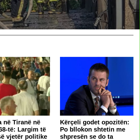
a në Tiranë në
Kërçeli godet opozitën:
68-të: Largim të
Po bllokon shtetin me
ë vjetër politike
shpresën se do ta