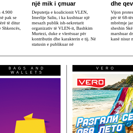
një mik i çmuar
dhe qev
h 4.900
Deputetja e koalicionit VLEN,
Vijon protes
më pak se
Imerlije Saliu, i ka kushtuar një
për të 68-të
ërë të ditur
mesazh publik ish-sekretarit
mbrëmje ja
he Shkencës,
organizativ të VLEN-it, Bashkim
sheshin Skë
Murtezi, duke e vlerësuar për
marshuar dr
kontributin dhe karakterin e tij. Në
kanë nisur m
statusin e publikuar në
BAGS AND
VERO
WALLETS