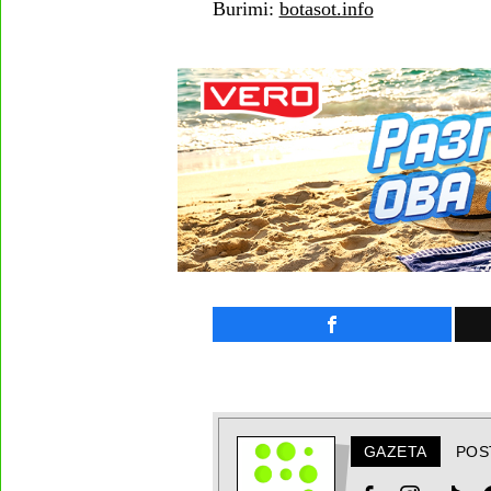
Burimi:
botasot.info
GAZETA
POS