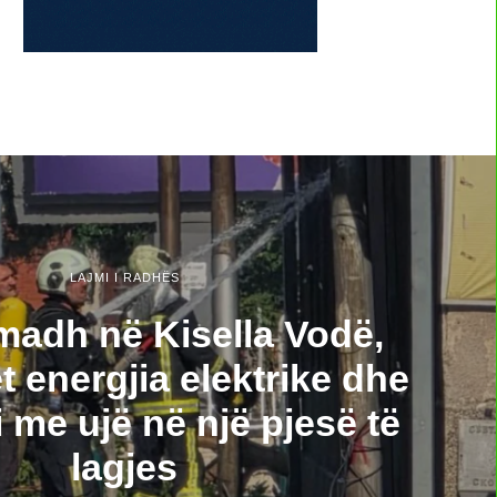
LAJMI I RADHËS
i madh në Kisella Vodë,
t energjia elektrike dhe
i me ujë në një pjesë të
lagjes