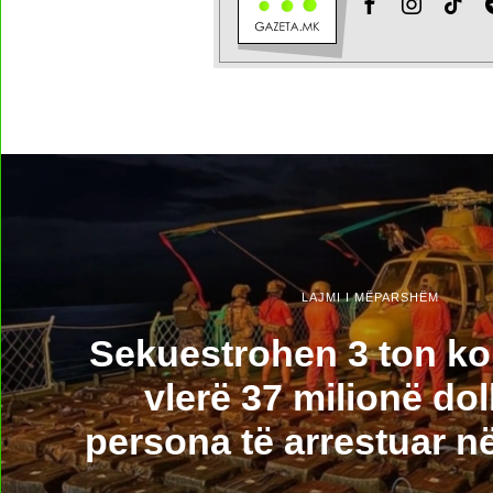
LAJMI I MËPARSHËM
Sekuestrohen 3 ton k
vlerë 37 milionë dol
persona të arrestuar n