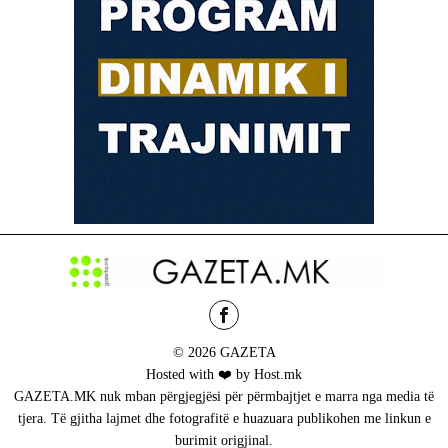
© 2026 GAZETA
Hosted with ❤️ by Host.mk
GAZETA.MK nuk mban përgjegjësi për përmbajtjet e marra nga media të
tjera. Të gjitha lajmet dhe fotografitë e huazuara publikohen me linkun e
burimit origjinal.