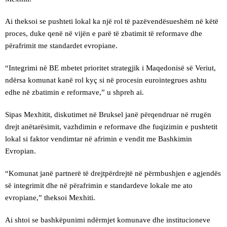
Ai theksoi se pushteti lokal ka një rol të pazëvendësueshëm në këtë
proces, duke qenë në vijën e parë të zbatimit të reformave dhe
përafrimit me standardet evropiane.
“Integrimi në BE mbetet prioritet strategjik i Maqedonisë së Veriut,
ndërsa komunat kanë rol kyç si në procesin eurointegrues ashtu
edhe në zbatimin e reformave,” u shpreh ai.
Sipas Mexhitit, diskutimet në Bruksel janë përqendruar në rrugën
drejt anëtarësimit, vazhdimin e reformave dhe fuqizimin e pushtetit
lokal si faktor vendimtar në afrimin e vendit me Bashkimin
Evropian.
“Komunat janë partnerë të drejtpërdrejtë në përmbushjen e agjendës
së integrimit dhe në përafrimin e standardeve lokale me ato
evropiane,” theksoi Mexhiti.
Ai shtoi se bashkëpunimi ndërmjet komunave dhe institucioneve