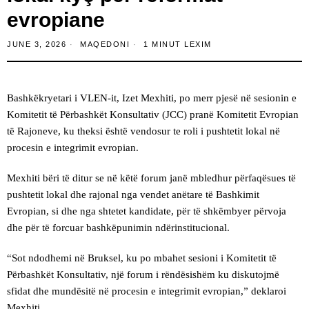
evropiane
JUNE 3, 2026
MAQEDONI
1 MINUT LEXIM
Bashkëkryetari i VLEN-it,
Izet Mexhiti
, po merr pjesë në sesionin e
Komitetit të Përbashkët Konsultativ (JCC) pranë Komitetit Evropian
të Rajoneve, ku theksi është vendosur te roli i pushtetit lokal në
procesin e integrimit evropian.
Mexhiti bëri të ditur se në këtë forum janë mbledhur përfaqësues të
pushtetit lokal dhe rajonal nga vendet anëtare të Bashkimit
Evropian, si dhe nga shtetet kandidate, për të shkëmbyer përvoja
dhe për të forcuar bashkëpunimin ndërinstitucional.
“Sot ndodhemi në Bruksel, ku po mbahet sesioni i Komitetit të
Përbashkët Konsultativ, një forum i rëndësishëm ku diskutojmë
sfidat dhe mundësitë në procesin e integrimit evropian,” deklaroi
Mexhiti.