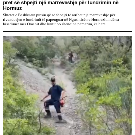
pret së shpejti një marrëveshje për lundrimin në
Hormuz
Shtetet e Bashkuara presin që së shpejti të arrihet një marrëveshje për
rivendosjen e lundrimit të papenguar në Ngushticën e Hormuzit, ndërsa
bisedimet mes Omanit dhe Iranit po shënojnë përparim, ka bërë