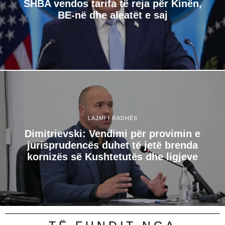
SHBA vendos tarifa të reja për Kinën,
BE-në dhe aleatët e saj
LAJMI I RADHËS
Dimitrievski: Vendimi për provimin e
jurisprudencës duhet të jetë brenda
kornizës së Kushtetutës dhe ligjeve