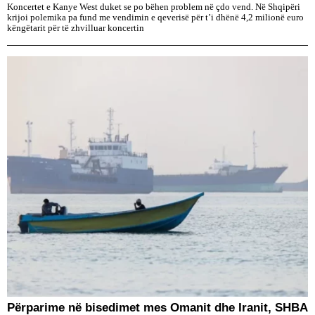
Koncertet e Kanye West duket se po bëhen problem në çdo vend. Në Shqipëri
krijoi polemika pa fund me vendimin e qeverisë për t’i dhënë 4,2 milionë euro
këngëtarit për të zhvilluar koncertin
Përparime në bisedimet mes Omanit dhe Iranit, SHBA