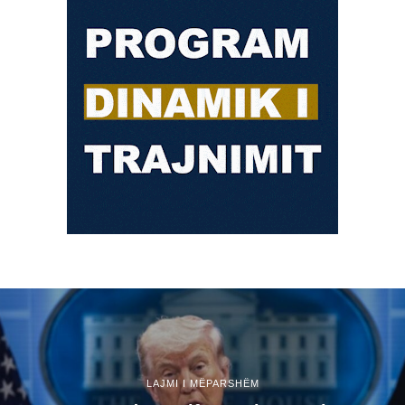
LAJMI I MËPARSHËM