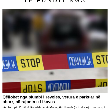
TË FUNDIT NGA
Qëllohet nga plumbi i revoles, vetura e parkuar në
oborr, në rajonin e Likovës
Stacioni për Punë të Brendshme në Mateç, të Likovës (SPB) ka njoftuar se një