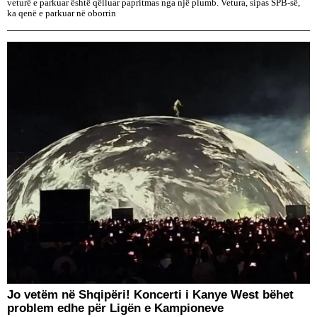
veturë e parkuar është qëlluar papritmas nga një plumb. Vetura, sipas SPB-së,
ka qenë e parkuar në oborrin
Jo vetëm në Shqipëri! Koncerti i Kanye West bëhet
problem edhe për Ligën e Kampioneve