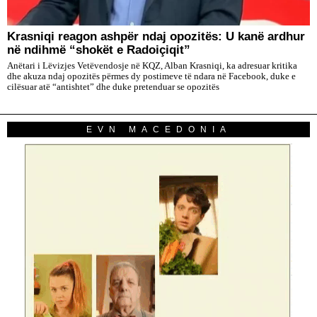
​Krasniqi reagon ashpër ndaj opozitës: U kanë ardhur
në ndihmë “shokët e Radoiçiqit”
Anëtari i Lëvizjes Vetëvendosje në KQZ, Alban Krasniqi, ka adresuar kritika
dhe akuza ndaj opozitës përmes dy postimeve të ndara në Facebook, duke e
cilësuar atë “antishtet” dhe duke pretenduar se opozitës
EVN MACEDONIA