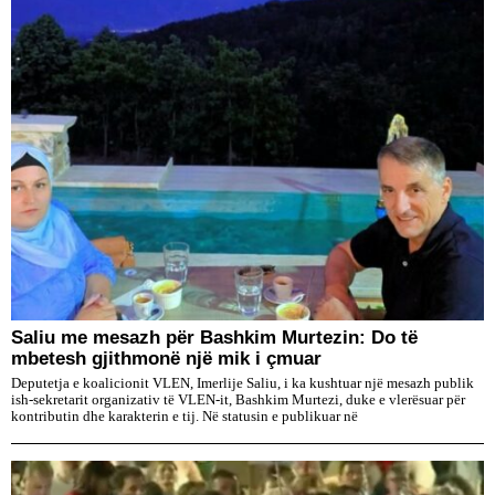
Saliu me mesazh për Bashkim Murtezin: Do të
mbetesh gjithmonë një mik i çmuar
Deputetja e koalicionit VLEN, Imerlije Saliu, i ka kushtuar një mesazh publik
ish-sekretarit organizativ të VLEN-it, Bashkim Murtezi, duke e vlerësuar për
kontributin dhe karakterin e tij. Në statusin e publikuar në