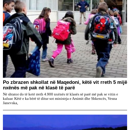
Po zbrazen shkollat në Maqedoni, këtë vit rreth 5 mijë
nxënës më pak në klasë të parë
Në shtator do të ketë rreth 4.900 nxënës të klasës së parë më pak se vitin e
kaluar. Këtë e ka bërë të ditur sot ministrja e Arsimit dhe Shkencës, Vesna
Janevska,