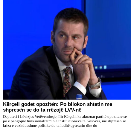
Kërçeli godet opozitën: Po bllokon shtetin me
shpresën se do ta rrëzojë LVV-në
Deputeti i Lëvizjes Vetëvendosje, Ilir Kërçeli, ka akuzuar partitë opozitare se
po e pengojnë funksionalizimin e institucioneve të Kosovës, me shpresën se
kriza e vazhdueshme politike do ta lodhë qytetarin dhe do