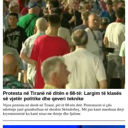
Protesta në Tiranë në ditën e 68-të: Largim të klasës
së vjetër politike dhe qeveri teknike
Vijon protesta në shesh në Tiranë, për të 68-tën ditë. Protestuesit si çdo
mbrëmje janë grumbulluar në sheshin Skënderbej,. Më pas kanë marshuar drejt
kryeministrisë ku kanë nisur me thirrje dhe fjalime