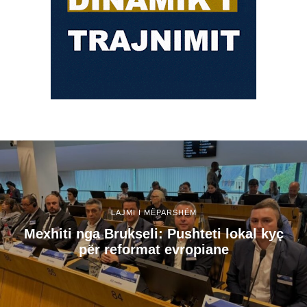
LAJMI I MËPARSHËM
Mexhiti nga Brukseli: Pushteti lokal kyç
për reformat evropiane