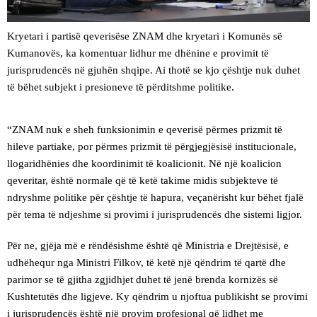
Kryetari i partisë qeverisëse ZNAM dhe kryetari i Komunës së
Kumanovës, ka komentuar lidhur me dhënine e provimit të
jurisprudencës në gjuhën shqipe. Ai thotë se kjo çështje nuk duhet
të bëhet subjekt i presioneve të përditshme politike.
“ZNAM nuk e sheh funksionimin e qeverisë përmes prizmit të
hileve partiake, por përmes prizmit të përgjegjësisë institucionale,
llogaridhënies dhe koordinimit të koalicionit. Në një koalicion
qeveritar, është normale që të ketë takime midis subjekteve të
ndryshme politike për çështje të hapura, veçanërisht kur bëhet fjalë
për tema të ndjeshme si provimi i jurisprudencës dhe sistemi ligjor.
Për ne, gjëja më e rëndësishme është që Ministria e Drejtësisë, e
udhëhequr nga Ministri Filkov, të ketë një qëndrim të qartë dhe
parimor se të gjitha zgjidhjet duhet të jenë brenda kornizës së
Kushtetutës dhe ligjeve. Ky qëndrim u njoftua publikisht se provimi
i jurisprudencës është një provim profesional që lidhet me