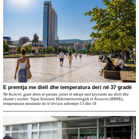
E premtja me diell dhe temperatura deri në 37 gradë
Në Kosovë, gjatë ditës së premte, pritet të mbajë mot kryesisht me diell dhe
shumë i nxehtë. Sipas Institutit Hidrometeorologjik të Kosovës (IHMK),
temperaturat minimale do të lëvizin ndërmjet 13 dhe 18