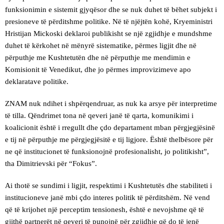
funksionimin e sistemit gjyqësor dhe se nuk duhet të bëhet subjekt i
presioneve të përditshme politike. Në të njëjtën kohë, Kryeministri
Hristijan Mickoski deklaroi publikisht se një zgjidhje e mundshme
duhet të kërkohet në mënyrë sistematike, përmes ligjit dhe në
përputhje me Kushtetutën dhe në përputhje me mendimin e
Komisionit të Venedikut, dhe jo përmes improvizimeve apo
deklaratave politike.
ZNAM nuk ndihet i shpërqendruar, as nuk ka arsye për interpretime
të tilla. Qëndrimet tona në qeveri janë të qarta, komunikimi i
koalicionit është i rregullt dhe çdo departament mban përgjegjësinë
e tij në përputhje me përgjegjësitë e tij ligjore. Është thelbësore për
ne që institucionet të funksionojnë profesionalisht, jo politikisht”,
tha Dimitrievski për “Fokus”.
Ai thotë se sundimi i ligjit, respektimi i Kushtetutës dhe stabiliteti i
institucioneve janë mbi çdo interes politik të përditshëm. Në vend
që të krijohet një perceptim tensionesh, është e nevojshme që të
gjithë partnerët në qeveri të punojnë për zgjidhje që do të jenë