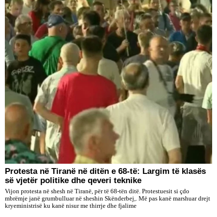
Protesta në Tiranë në ditën e 68-të: Largim të klasës
së vjetër politike dhe qeveri teknike
Vijon protesta në shesh në Tiranë, për të 68-tën ditë. Protestuesit si çdo
mbrëmje janë grumbulluar në sheshin Skënderbej,. Më pas kanë marshuar drejt
kryeministrisë ku kanë nisur me thirrje dhe fjalime