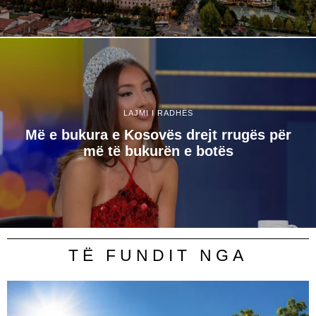
LAJMI I RADHËS
Më e bukura e Kosovës drejt rrugës për
më të bukurën e botës
TË FUNDIT NGA