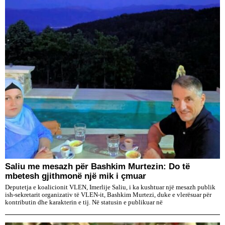
Saliu me mesazh për Bashkim Murtezin: Do të
mbetesh gjithmonë një mik i çmuar
Deputetja e koalicionit VLEN, Imerlije Saliu, i ka kushtuar një mesazh publik
ish-sekretarit organizativ të VLEN-it, Bashkim Murtezi, duke e vlerësuar për
kontributin dhe karakterin e tij. Në statusin e publikuar në