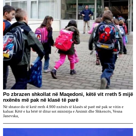
Po zbrazen shkollat në Maqedoni, këtë vit rreth 5 mijë
nxënës më pak në klasë të parë
Në shtator do të ketë rreth 4.900 nxënës të klasës së parë më pak se vitin e
kaluar. Këtë e ka bërë të ditur sot ministrja e Arsimit dhe Shkencës, Vesna
Janevska,