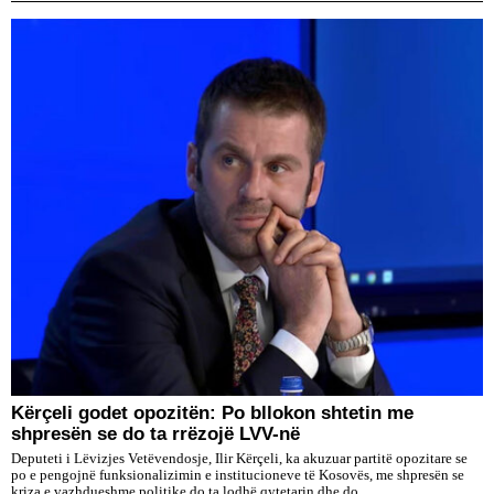
Kërçeli godet opozitën: Po bllokon shtetin me
shpresën se do ta rrëzojë LVV-në
Deputeti i Lëvizjes Vetëvendosje, Ilir Kërçeli, ka akuzuar partitë opozitare se
po e pengojnë funksionalizimin e institucioneve të Kosovës, me shpresën se
kriza e vazhdueshme politike do ta lodhë qytetarin dhe do