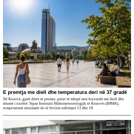
E premtja me diell dhe temperatura deri në 37 gradë
Në Kosovë, gjatë ditës së premte, pritet të mbajë mot kryesisht me diell dhe
shumë i nxehtë. Sipas Institutit Hidrometeorologjik të Kosovës (IHMK),
temperaturat minimale do të lëvizin ndërmjet 13 dhe 18