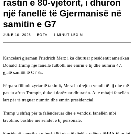
rastin e 80-vjetorit, i dhuron
një fanellë të Gjermanisë në
samitin e G7
JUNE 16, 2026
BOTA
1 MINUT LEXIM
Kancelari gjerman Friedrich Merz i ka dhuruar presidentit amerikan
Donald Trump një fanellë futbolli me emrin e tij dhe numrin 47,
gjatë samitit të G7-ës.
Përpara fillimit zyrtar të takimit, Merz iu drejtua vendit të tij dhe më
pas iu afrua Trumpit, duke i dorëzuar dhuratën. Ai e mbajti fanellën
lart për të treguar numrin dhe emrin presidencial.
Trump u shfaq për ta falënderuar dhe e vendosi fanellën mbi
tavolinë, bashkë me sendet e tij personale.
Presidenti amerikan mbushi 80 vjeç të dielën, ndërsa SHBA-të pritet