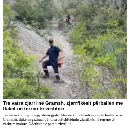
Tre vatra zjarri në Gramsh, zjarrfikësit përballen me
flakët në terren të vështirë
Tre vatra zjarri janë regjistruar gjatë ditës në zona të ndryshme të bashkisë së
Gramshit, duke angazhuar për disa orë shërbimin zjarrfikës në terrene të
vështira malore. Ndërhyrja e parë u zhvillua