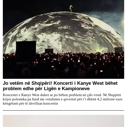
Jo vetëm në Shqipëri! Koncerti i Kanye West bëhet
problem edhe për Ligën e Kampioneve
Koncertet e Kanye West duket se po bëhen problem në çdo vend. Në Shqipëri
krijoi polemika pa fund me vendimin e qeverisë për t’i dhënë 4,2 milionë euro
këngëtarit për të zhvilluar koncertin