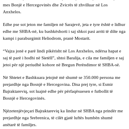
mes Bonjë e Hercegovinës dhe Zvicrës të zhvilluar në Los
Anxhelos.
Edhe pse sot jeton me familjen në Sarajevë, jeta e tyre është e lidhur
edhe me SHBA-në, ku bashkëshorti i saj shkoi pasi arriti të dilte nga
kampi i paraburgimit Heliodrom, pranë Mostarit.
“Vajza jonë e parë lindi pikërisht në Los Anxhelos, ndërsa hapat e
saj të parë i hodhi në Sietëll”, shtoi Baralija, e cila me familjen e saj
jetoi për një periudhë kohore në Bregun Perëndimor të SHBA-së.
Në Shtetet e Bashkuara jetojnë më shumë se 350.000 persona me
prejardhje nga Bosnjë e Hercegovina. Disa prej tyre, si Esmir
Bajraktareviq, sot luajnë edhe për përfaqësuesen e futbollit të
Bosnjë e Hercegovinës.
Njëzetenjëvjeçari Bajraktareviq ka lindur në SHBA nga prindër me
prejardhje nga Srebrenica, të cilët gjatë luftës humbën shumë
anëtarë të familjes.