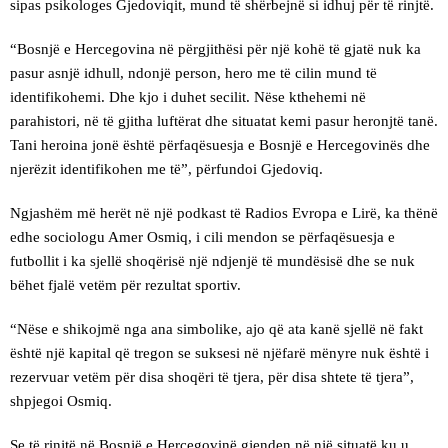
sipas psikologes Gjedoviqit, mund të shërbejnë si idhuj për të rinjtë.
“Bosnjë e Hercegovina në përgjithësi për një kohë të gjatë nuk ka
pasur asnjë idhull, ndonjë person, hero me të cilin mund të
identifikohemi. Dhe kjo i duhet secilit. Nëse kthehemi në
parahistori, në të gjitha luftërat dhe situatat kemi pasur heronjtë tanë.
Tani heroina jonë është përfaqësuesja e Bosnjë e Hercegovinës dhe
njerëzit identifikohen me të”, përfundoi Gjedoviq.
Ngjashëm më herët në një podkast të Radios Evropa e Lirë, ka thënë
edhe sociologu Amer Osmiq, i cili mendon se përfaqësuesja e
futbollit i ka sjellë shoqërisë një ndjenjë të mundësisë dhe se nuk
bëhet fjalë vetëm për rezultat sportiv.
“Nëse e shikojmë nga ana simbolike, ajo që ata kanë sjellë në fakt
është një kapital që tregon se suksesi në njëfarë mënyre nuk është i
rezervuar vetëm për disa shoqëri të tjera, për disa shtete të tjera”,
shpjegoi Osmiq.
Se të rinjtë në Bosnjë e Hercegovinë gjenden në një situatë ku u