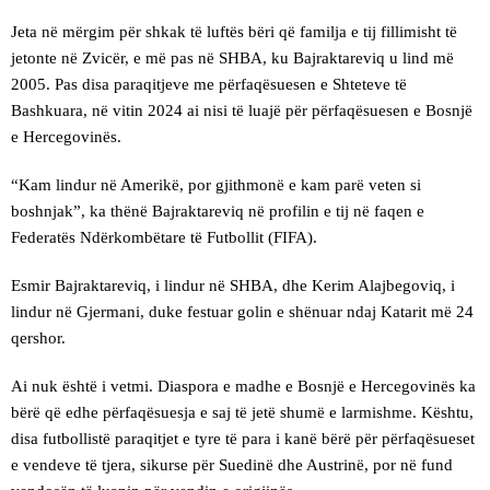
Jeta në mërgim për shkak të luftës bëri që familja e tij fillimisht të
jetonte në Zvicër, e më pas në SHBA, ku Bajraktareviq u lind më
2005. Pas disa paraqitjeve me përfaqësuesen e Shteteve të
Bashkuara, në vitin 2024 ai nisi të luajë për përfaqësuesen e Bosnjë
e Hercegovinës.
“Kam lindur në Amerikë, por gjithmonë e kam parë veten si
boshnjak”, ka thënë Bajraktareviq në profilin e tij në faqen e
Federatës Ndërkombëtare të Futbollit (FIFA).
Esmir Bajraktareviq, i lindur në SHBA, dhe Kerim Alajbegoviq, i
lindur në Gjermani, duke festuar golin e shënuar ndaj Katarit më 24
qershor.
Ai nuk është i vetmi. Diaspora e madhe e Bosnjë e Hercegovinës ka
bërë që edhe përfaqësuesja e saj të jetë shumë e larmishme. Kështu,
disa futbollistë paraqitjet e tyre të para i kanë bërë për përfaqësueset
e vendeve të tjera, sikurse për Suedinë dhe Austrinë, por në fund