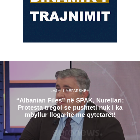
LAJMI I MËPARSHËM
“Albanian Files” në SPAK, Nurellari:
Protesta tregoi se pushteti nuk i ka
mbyllur llogaritë me qytetarët!