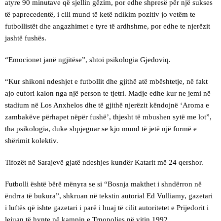
atyre 90 minutave që sjellin gëzim, por edhe shpresë për një sukses
të paprecedentë, i cili mund të ketë ndikim pozitiv jo vetëm te
futbollistët dhe angazhimet e tyre të ardhshme, por edhe te njerëzit
jashtë fushës.
“Emocionet janë ngjitëse”, shtoi psikologia Gjedoviq.
“Kur shikoni ndeshjet e futbollit dhe gjithë atë mbështetje, në fakt
ajo eufori kalon nga një person te tjetri. Madje edhe kur ne jemi në
stadium në Los Anxhelos dhe të gjithë njerëzit këndojnë ‘Aroma e
zambakëve përhapet nëpër fushë’, thjesht të mbushen sytë me lot”,
tha psikologia, duke shpjeguar se kjo mund të jetë një formë e
shërimit kolektiv.
Tifozët në Sarajevë gjatë ndeshjes kundër Katarit më 24 qershor.
Futbolli është bërë mënyra se si “Bosnja makthet i shndërron në
ëndrra të bukura”, shkruan në tekstin autorial Ed Vulliamy, gazetari
i luftës që ishte gazetari i parë i huaj të cilit autoritetet e Prijedorit i
lejuan të hynte në kampin e Trnopoljes në vitin 1992.