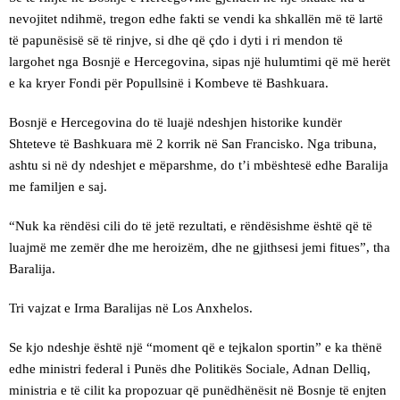
nevojitet ndihmë, tregon edhe fakti se vendi ka shkallën më të lartë
të papunësisë së të rinjve, si dhe që çdo i dyti i ri mendon të
largohet nga Bosnjë e Hercegovina, sipas një hulumtimi që më herët
e ka kryer Fondi për Popullsinë i Kombeve të Bashkuara.
Bosnjë e Hercegovina do të luajë ndeshjen historike kundër
Shteteve të Bashkuara më 2 korrik në San Francisko. Nga tribuna,
ashtu si në dy ndeshjet e mëparshme, do t’i mbështesë edhe Baralija
me familjen e saj.
“Nuk ka rëndësi cili do të jetë rezultati, e rëndësishme është që të
luajmë me zemër dhe me heroizëm, dhe ne gjithsesi jemi fitues”, tha
Baralija.
Tri vajzat e Irma Baralijas në Los Anxhelos.
Se kjo ndeshje është një “moment që e tejkalon sportin” e ka thënë
edhe ministri federal i Punës dhe Politikës Sociale, Adnan Delliq,
ministria e të cilit ka propozuar që punëdhënësit në Bosnje të enjten