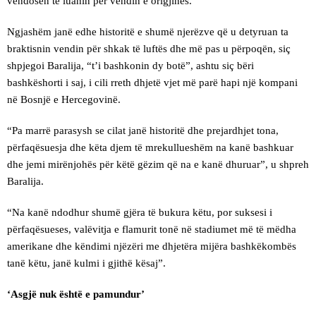
vendosën të luanin për vendin e origjinës.
Ngjashëm janë edhe historitë e shumë njerëzve që u detyruan ta
braktisnin vendin për shkak të luftës dhe më pas u përpoqën, siç
shpjegoi Baralija, “t’i bashkonin dy botë”, ashtu siç bëri
bashkëshorti i saj, i cili rreth dhjetë vjet më parë hapi një kompani
në Bosnjë e Hercegovinë.
“Pa marrë parasysh se cilat janë historitë dhe prejardhjet tona,
përfaqësuesja dhe këta djem të mrekullueshëm na kanë bashkuar
dhe jemi mirënjohës për këtë gëzim që na e kanë dhuruar”, u shpreh
Baralija.
“Na kanë ndodhur shumë gjëra të bukura këtu, por suksesi i
përfaqësueses, valëvitja e flamurit tonë në stadiumet më të mëdha
amerikane dhe këndimi njëzëri me dhjetëra mijëra bashkëkombës
tanë këtu, janë kulmi i gjithë kësaj”.
‘Asgjë nuk është e pamundur’