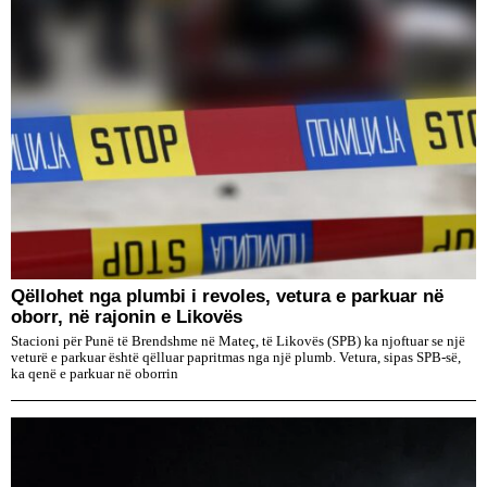
Qëllohet nga plumbi i revoles, vetura e parkuar në
oborr, në rajonin e Likovës
Stacioni për Punë të Brendshme në Mateç, të Likovës (SPB) ka njoftuar se një
veturë e parkuar është qëlluar papritmas nga një plumb. Vetura, sipas SPB-së,
ka qenë e parkuar në oborrin