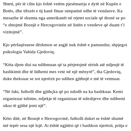
Shteti, për të cilin kjo është vetëm pjesëmarrja e dytë në Kupën e
Botës, dhe tifozët e tij kanë fituar simpatinë edhe të vendasve. Ka
mesazhe të shumta nga amerikanët në rrjetet sociale që thonë se po
“e shtojmë Bosnjë e Hercegovinën në listën e vendeve që duam t’i
vizitojmë”.
Kjo përfaqësuese dëshmon se asgjë nuk është e pamundur, shpjegoi
psikologia Vahida Gjedoviq.
“Këta djem disi na ndihmuan që ta përjetojmë sërish atë ndjenjë të
bashkimit dhe të lidhemi mes vete në një mënyrë”, tha Gjedoviq,
duke theksuar se sot njerëzit po ndihen gjithnjë e më të vetmuar.
“Në fakt, futbolli dhe gjithçka që po ndodh na ka bashkuar. Kemi
organizuar tubime, ndjekje të organizuar të ndeshjeve dhe ndihemi
sikur të gjithë jemi një”.
Këto ditë, në Bosnjë e Hercegovinë, futbolli duket se është shumë
më tepër sesa një lojë. Ai është ngjitësi që i bashkon njerëzit, pritja e