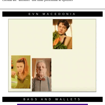
cilësuar atë “antishtet” dhe duke pretenduar se opozitës
EVN MACEDONIA
BAGS AND WALLETS