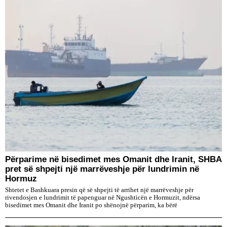
Përparime në bisedimet mes Omanit dhe Iranit, SHBA
pret së shpejti një marrëveshje për lundrimin në
Hormuz
Shtetet e Bashkuara presin që së shpejti të arrihet një marrëveshje për
rivendosjen e lundrimit të papenguar në Ngushticën e Hormuzit, ndërsa
bisedimet mes Omanit dhe Iranit po shënojnë përparim, ka bërë