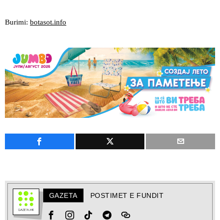
Burimi:
botasot.info
GAZETA
POSTIMET E FUNDIT