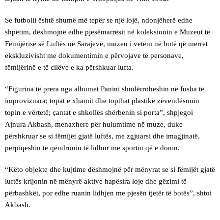
Se futbolli është shumë më tepër se një lojë, ndonjëherë edhe
shpëtim, dëshmojnë edhe pjesëmarrësit në koleksionin e Muzeut të
Fëmijërisë së Luftës në Sarajevë, muzeu i vetëm në botë që merret
ekskluzivisht me dokumentimin e përvojave të personave,
fëmijërinë e të cilëve e ka përshkuar lufta.
“Figurina të prera nga albumet Panini shndërroheshin në fusha të
improvizuara; topat e xhamit dhe topthat plastikë zëvendësonin
topin e vërtetë; çantat e shkollës shërbenin si porta”, shpjegoi
Ajnura Akbash, menaxhere për hulumtime në muze, duke
përshkruar se si fëmijët gjatë luftës, me zgjuarsi dhe imagjinatë,
përpiqeshin të qëndronin të lidhur me sportin që e donin.
“Këto objekte dhe kujtime dëshmojnë për mënyrat se si fëmijët gjatë
luftës krijonin në mënyrë aktive hapësira loje dhe gëzimi të
përbashkët, por edhe ruanin lidhjen me pjesën tjetër të botës”, shtoi
Akbash.