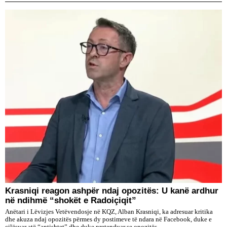
​Krasniqi reagon ashpër ndaj opozitës: U kanë ardhur
në ndihmë “shokët e Radoiçiqit”
Anëtari i Lëvizjes Vetëvendosje në KQZ, Alban Krasniqi, ka adresuar kritika
dhe akuza ndaj opozitës përmes dy postimeve të ndara në Facebook, duke e