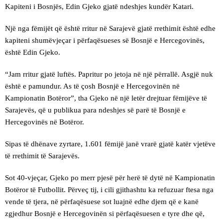
Kapiteni i Bosnjës, Edin Gjeko gjatë ndeshjes kundër Katari.
Një nga fëmijët që është rritur në Sarajevë gjatë rrethimit është edhe
kapiteni shumëvjeçar i përfaqësueses së Bosnjë e Hercegovinës,
është Edin Gjeko.
“Jam rritur gjatë luftës. Papritur po jetoja në një përrallë. Asgjë nuk
është e pamundur. As të çosh Bosnjë e Hercegovinën në
Kampionatin Botëror”, tha Gjeko në një letër drejtuar fëmijëve të
Sarajevës, që u publikua para ndeshjes së parë të Bosnjë e
Hercegovinës në Botëror.
Sipas të dhënave zyrtare, 1.601 fëmijë janë vrarë gjatë katër vjetëve
të rrethimit të Sarajevës.
Sot 40-vjeçar, Gjeko po merr pjesë për herë të dytë në Kampionatin
Botëror të Futbollit. Përveç tij, i cili gjithashtu ka refuzuar ftesa nga
vende të tjera, në përfaqësuese sot luajnë edhe djem që e kanë
zgjedhur Bosnjë e Hercegovinën si përfaqësuesen e tyre dhe që,