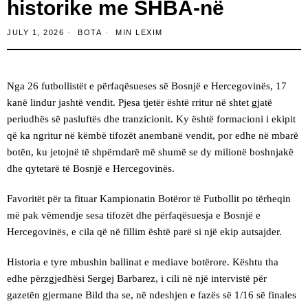
historike me SHBA-në
JULY 1, 2026
BOTA
MIN LEXIM
Nga 26 futbollistët e përfaqësueses së Bosnjë e Hercegovinës, 17
kanë lindur jashtë vendit. Pjesa tjetër është rritur në shtet gjatë
periudhës së pasluftës dhe tranzicionit. Ky është formacioni i ekipit
që ka ngritur në këmbë tifozët anembanë vendit, por edhe në mbarë
botën, ku jetojnë të shpërndarë më shumë se dy milionë boshnjakë
dhe qytetarë të Bosnjë e Hercegovinës.
Favoritët për ta fituar Kampionatin Botëror të Futbollit po tërheqin
më pak vëmendje sesa tifozët dhe përfaqësuesja e Bosnjë e
Hercegovinës, e cila që në fillim është parë si një ekip autsajder.
Historia e tyre mbushin ballinat e mediave botërore. Kështu tha
edhe përzgjedhësi Sergej Barbarez, i cili në një intervistë për
gazetën gjermane Bild tha se, në ndeshjen e fazës së 1/16 së finales