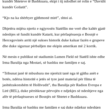
kundër Shteteve të Bashkuara, ekipi i tij ndodhet në rolin e “Davidit
kundër Goliatit”.
“Kjo na ka shërbyer gjithmonë mirë”, shtoi ai.
Dhjetëra mijëra njerëz e ngjyrosën Siatëllin me verë dhe kaltër gjatë
ndeshjes së fundit kundër Katarit, kur përfaqësuesja e Bosnjë e
Hercegovinës arriti një sukses historik duke kaluar fazën e grupeve
dhe duke siguruar përballjen me ekipin amerikan më 2 korrik.
Në mesin e publikut në stadiumin Lumen Field në Siatëll ishte edhe
Irma Baralija nga Mostari, së bashku me familjen e saj.
“Tribunat janë të mbushura me njerëzit tanë nga të gjitha anët e
botës, ndërsa historitë e jetës së tyre janë material për filma të
jashtëzakonshëm të Hollivudit”, tha Baralija për Radion Evropa e
Lirë (REL), duke përshkruar përvojën e ndjekjes së ndeshjeve nga
afër të përfaqësueses së Bosnjës në Shtetet e Bashkuara.
Irma Baralija së bashku me familjen e saj duke ndjekur ndeshjen