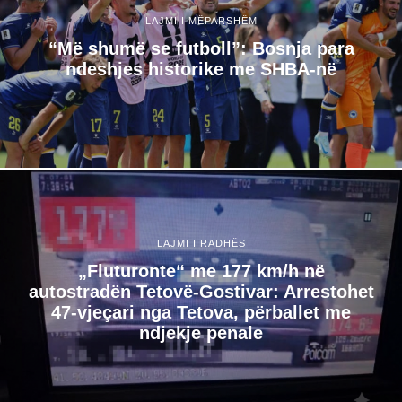
LAJMI I MËPARSHËM
“Më shumë se futboll”: Bosnja para
ndeshjes historike me SHBA-në
LAJMI I RADHËS
„Fluturonte“ me 177 km/h në
autostradën Tetovë-Gostivar: Arrestohet
47-vjeçari nga Tetova, përballet me
ndjekje penale