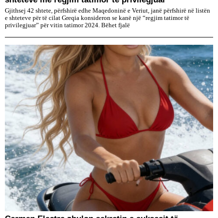
Gjithsej 42 shtete, përfshirë edhe Maqedoninë e Veriut, janë përfshirë në listën
e shteteve për të cilat Greqia konsideron se kanë një “regjim tatimor të
privilegjuar” për vitin tatimor 2024. Bëhet fjalë