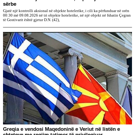
sërbe
Gjatë një kontrolli aksional në objekte hotelerike, i cili ka përfunduar në orën
00:30 më 09.08.2026 në tri objekte hotelerike, në një objekt në fshatin Çegran
të Gostivarit është gjetur D.N. (42),
Greqia e vendosi Maqedoninë e Veriut në listën e
shteteve me regjim tatimor të privilegjuar