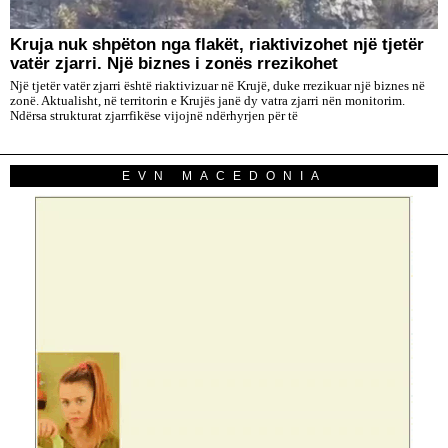
Kruja nuk shpëton nga flakët, riaktivizohet një tjetër
vatër zjarri. Një biznes i zonës rrezikohet
Një tjetër vatër zjarri është riaktivizuar në Krujë, duke rrezikuar një biznes në
zonë. Aktualisht, në territorin e Krujës janë dy vatra zjarri nën monitorim.
Ndërsa strukturat zjarrfikëse vijojnë ndërhyrjen për të
EVN MACEDONIA