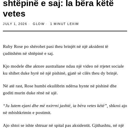
shtëpinë e saj: Ia bëra këtë
vetes
JULY 1, 2026
GLOW
1 MINUT LEXIM
Ruby Rose po shërohet pasi theu brinjët në një aksident të
çuditshëm në shtëpinë e saj.
Kjo modele dhe aktore australiane ndau një video në rrjetet sociale
ku shihet duke hyrë në një pishinë, gjatë së cilës theu dy brinjë.
Në atë rast, Rose humbi ekuilibrin ndërsa hynte në pishinë dhe
goditi murin duke rënë në ujë.
“Ju lutem ejani dhe më nxirrni jashtë, ia bëra vetes këtë”,
shkroi ajo
në mbishkrimin e postimit.
Ajo shtoi se ishte shtruar në spital pas aksidentit. Gjithashtu, në një