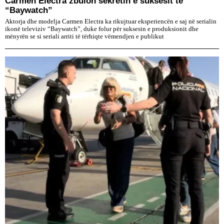
Carmen Electra zbulon sekretin e suksesit të
“Baywatch”
Aktorja dhe modelja Carmen Electra ka rikujtuar eksperiencën e saj në serialin
ikonë televiziv “Baywatch”, duke folur për suksesin e produksionit dhe
mënyrën se si seriali arriti të tërhiqte vëmendjen e publikut