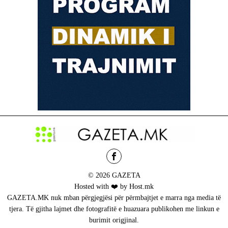
© 2026 GAZETA
Hosted with ❤️ by Host.mk
GAZETA.MK nuk mban përgjegjësi për përmbajtjet e marra nga media të
tjera. Të gjitha lajmet dhe fotografitë e huazuara publikohen me linkun e
burimit origjinal.