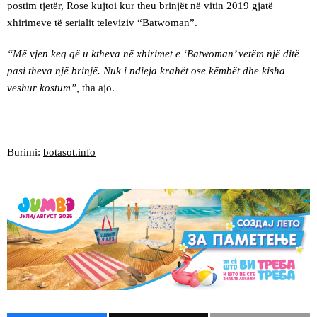
postim tjetër, Rose kujtoi kur theu brinjët në vitin 2019 gjatë
xhirimeve të serialit televiziv “Batwoman”.
“Më vjen keq që u ktheva në xhirimet e ‘Batwoman’ vetëm një ditë
pasi theva një brinjë. Nuk i ndieja krahët ose këmbët dhe kisha
veshur kostum”,
tha ajo.
Burimi:
botasot.info