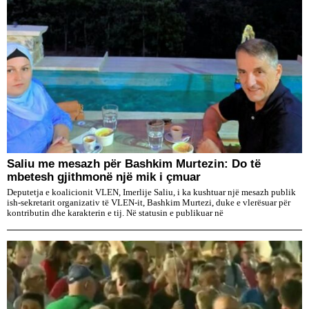
Saliu me mesazh për Bashkim Murtezin: Do të
mbetesh gjithmonë një mik i çmuar
Deputetja e koalicionit VLEN, Imerlije Saliu, i ka kushtuar një mesazh publik
ish-sekretarit organizativ të VLEN-it, Bashkim Murtezi, duke e vlerësuar për
kontributin dhe karakterin e tij. Në statusin e publikuar në