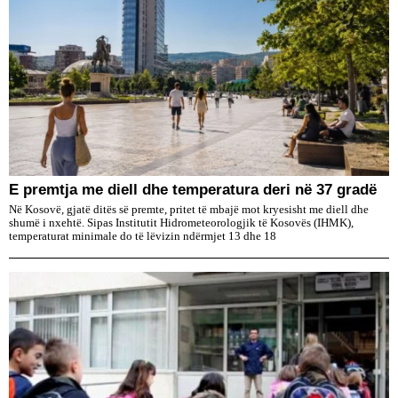
E premtja me diell dhe temperatura deri në 37 gradë
Në Kosovë, gjatë ditës së premte, pritet të mbajë mot kryesisht me diell dhe
shumë i nxehtë. Sipas Institutit Hidrometeorologjik të Kosovës (IHMK),
temperaturat minimale do të lëvizin ndërmjet 13 dhe 18