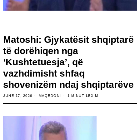
Matoshi: Gjykatësit shqiptarë
të dorëhiqen nga
‘Kushtetuesja’, që
vazhdimisht shfaq
shovenizëm ndaj shqiptarëve
JUNE 17, 2026
MAQEDONI
1 MINUT LEXIM