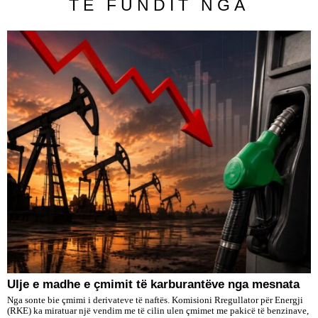
TË FUNDIT NGA
Ulje e madhe e çmimit të karburantëve nga mesnata
Nga sonte bie çmimi i derivateve të naftës. Komisioni Rregullator për Energji
(RKE) ka miratuar një vendim me të cilin ulen çmimet me pakicë të benzinave,