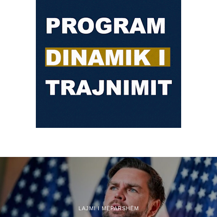
LAJMI I MËPARSHËM