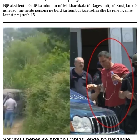
Një aksident i rëndë ka ndodhur në Makhachkala të Dagestanit, në Rusi, ku një
ashensor me nëntë persona në bord ka humbur kontrollin dhe ka rënë nga një
lartësi prej rreth 15
Varrimi i nënës së Ardian Çapjas, ende pa përgjigje