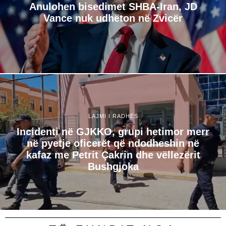
Anulohen bisedimet SHBA-Iran, JD
Vance nuk udhëton në Zvicër
LAJMI I RADHËS
Incidenti në GJKKO, grupi hetimor merr
në pyetje oficerët që ndodheshin në
kafaz me Petrit Çakrin dhe vëllezërit
Bushgjoka