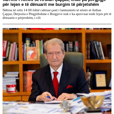
për lejen e të dënuarit me burgim të përjetshëm
Ndërsa në orën 14:00 është caktuar çasti i lamtumirës së nënës së Ardian
Çapjas, Drejtoria e Përgjithshme e Burgjeve nuk e ka aprovuar ende lejen për të
dënuarin e përjetshëm, i cili