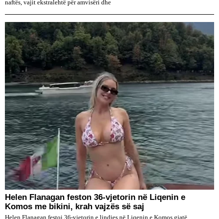
naftës, vajit ekstralehtë për amvisëri dhe
Helen Flanagan feston 36-vjetorin në Liqenin e
Komos me bikini, krah vajzës së saj
Helen Flanagan festoi 36-vjetorin e lindjes në Liqenin e Komos gjatë