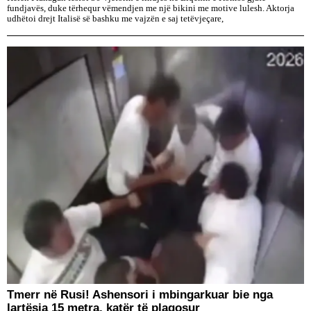
fundjavës, duke tërhequr vëmendjen me një bikini me motive lulesh. Aktorja
udhëtoi drejt Italisë së bashku me vajzën e saj tetëvjeçare,
Tmerr në Rusi! Ashensori i mbingarkuar bie nga
lartësia 15 metra, katër të plagosur