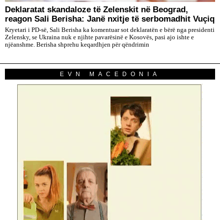
Deklaratat skandaloze të Zelenskit në Beograd,
reagon Sali Berisha: Janë nxitje të serbomadhit Vuçiq
Kryetari i PD-së, Sali Berisha ka komentuar sot deklaratën e bërë nga presidenti
Zelensky, se Ukraina nuk e njihte pavarësinë e Kosovës, pasi ajo ishte e
njëanshme. Berisha shprehu keqardhjen për qëndrimin
EVN MACEDONIA