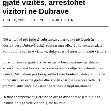
gjatë vizitës, arrestohet
vizitori në Dubravë
JUNE 19, 2026
KOSOVË
1 MINUT LEXIM
Një tentativë për futje të substancave narkotike në Qendrën
Korrektuese Dubravë është zbuluar nga oficerët korrektues gjatë
kontrollit në sallën e vizitave, duke çuar në arrestimin e një vizitori.
Sipas burimeve, gjatë vizitës së një të burgosuri me një shtetas
kosovar, zyrtarët korrektues kanë vërejtur sjellje të dyshimta mes
palëve. Menjëherë pas kësaj, është kryer kontroll i detajuar ndaj të
burgosurit, ku është gjetur dhe konfiskuar një sasi prej rreth 10
gramësh substancë e dyshuar narkotike e llojit marihuanë.
Hetimet paraprake sugjerojnë se droga dyshohet të jetë futur në
institucion nga vetë vizitori gjatë takimit.