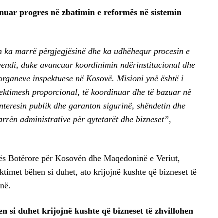
nuar progres në zbatimin e reformës në sistemin
ëm ka marrë përgjegjësinë dhe ka udhëhequr procesin e
vendi, duke avancuar koordinimin ndërinstitucional dhe
organeve inspektuese në Kosovë. Misioni ynë është i
pektimesh proporcional, të koordinuar dhe të bazuar në
 interesin publik dhe garanton sigurinë, shëndetin dhe
arrën administrative për qytetarët dhe bizneset”,
ës Botërore për Kosovën dhe Maqedoninë e Veriut,
timet bëhen si duhet, ato krijojnë kushte që bizneset të
jnë.
si duhet krijojnë kushte që bizneset të zhvillohen