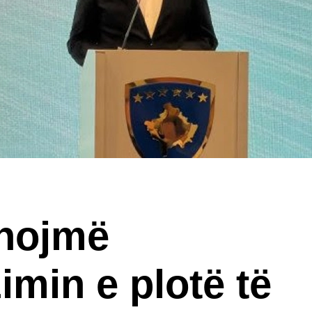
ynojmë
min e plotë të