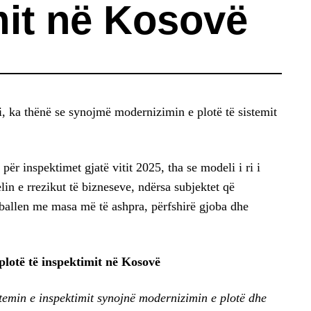
mit në Kosovë
i, ka thënë se synojmë modernizimin e plotë të sistemit
 për inspektimet gjatë vitit 2025, tha se modeli i ri i
in e rrezikut të bizneseve, ndërsa subjektet që
ërballen me masa më të ashpra, përfshirë gjoba dhe
lotë të inspektimit në Kosovë
temin e inspektimit synojnë modernizimin e plotë dhe