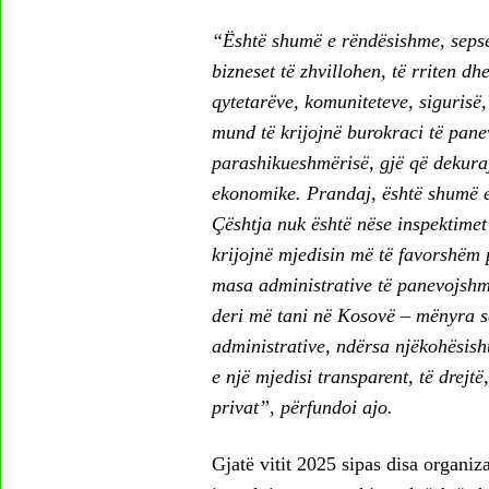
“Është shumë e rëndësishme, sepse 
bizneset të zhvillohen, të rriten d
qytetarëve, komuniteteve, sigurisë,
mund të krijojnë burokraci të pan
parashikueshmërisë, gjë që dekuraj
ekonomike. Prandaj, është shumë e
Çështja nuk është nëse inspektimet 
krijojnë mjedisin më të favorshëm p
masa administrative të panevojshm
deri më tani në Kosovë – mënyra se
administrative, ndërsa njëkohësisht
e një mjedisi transparent, të drejt
privat”, përfundoi ajo.
Gjatë vitit 2025 sipas disa organiz