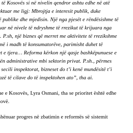
it të Kosovës si në nivelin qendror ashtu edhe në atë
ktuar me ligj: Mbrojtja e interesit publik, duke
ë publike dhe mjedisin. Një nga pjesët e rëndësishme të
uar në nivele të ndryshme të rrezikut të krijuara nga
. P.sh, një biznes që merret me aktivitete të rrezikshme
 më i madh të konsumatorëve, parimisht duhet të
et e tjera… Reforma kërkon një qasje bashkëpunuese e
ën administrative mbi sektorin privat. P.sh., përmes
 secili inspektorat, bizneset do t’i kenë mundësitë t’i
bazë të cilave do të inspektohen ato”, tha ai.
e e Kosovës, Lyra Osmani, tha se prioritet është edhe
sovë.
 shënuar progres në zbatimin e reformës së sistemit