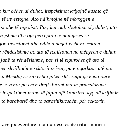
kur bëhen si duhet, inspektimet krijojnë kushte që
he të investojnë. Ato ndihmojnë në mbrojtjen e
 si dhe të mjedisit. Por, kur nuk zbatohen siç duhet, ato
evojshme dhe një perceptim të mungesës së
on investimet dhe ndikon negativisht në rritjen
 rëndësishme që ato të realizohen në mënyrën e duhur.
janë të rëndësishme, por si të sigurohet që ato të
ër zhvillimin e sektorit privat, pa e ngarkuar atë me
e. Mendoj se kjo është pikërisht rruga që kemi parë
 si vendi po ecën drejt thjeshtimit të procedurave
 inspektimet mund të japin një kontribut kyç në krijimin
ë, të barabartë dhe të parashikueshëm për sektorin
atave joqeveritare monitoruese është rritur numri i