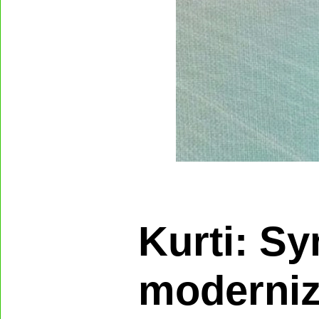
​Kurti: S
modernizi