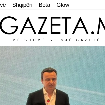
vë
Shqipëri
Bota
Glow
...MË SHUMË SE NJË GAZETË