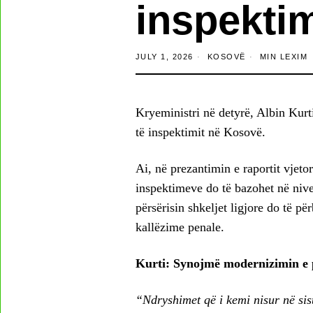
inspekti
JULY 1, 2026
KOSOVË
MIN LEXIM
Kryeministri në detyrë, Albin Kurt
të inspektimit në Kosovë.
Ai, në prezantimin e raportit vjetor
inspektimeve do të bazohet në nivel
përsërisin shkeljet ligjore do të p
kallëzime penale.
Kurti: Synojmë modernizimin e p
“Ndryshimet që i kemi nisur në sis