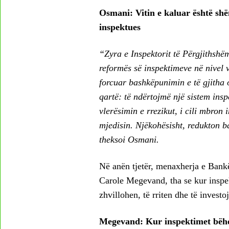
Osmani: Vitin e kaluar është shë
inspektues
“Zyra e Inspektorit të Përgjithsh
reformës së inspektimeve në nivel 
forcuar bashkëpunimin e të gjitha 
qartë: të ndërtojmë një sistem ins
vlerësimin e rrezikut, i cili mbron
mjedisin. Njëkohësisht, redukton b
theksoi Osmani.
Në anën tjetër, menaxherja e Bank
Carole Megevand, tha se kur inspek
zhvillohen, të rriten dhe të investo
Megevand: Kur inspektimet bëhen 