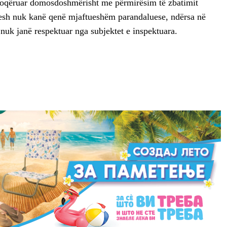
hoqëruar domosdoshmërisht me përmirësim të zbatimit
shpesh nuk kanë qenë mjaftueshëm parandaluese, ndërsa në
 nuk janë respektuar nga subjektet e inspektuara.