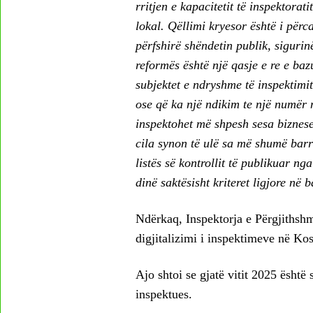
rritjen e kapacitetit të inspektorat
lokal. Qëllimi kryesor është i përca
përfshirë shëndetin publik, sigurin
reformës është një qasje e re e baz
subjektet e ndryshme të inspektimit
ose që ka një ndikim te një numër
inspektohet më shpesh sesa biznes
cila synon të ulë sa më shumë barr
listës së kontrollit të publikuar nga
dinë saktësisht kriteret ligjore në 
Ndërkaq, Inspektorja e Përgjithshm
digjitalizimi i inspektimeve në Ko
Ajo shtoi se gjatë vitit 2025 është
inspektues.