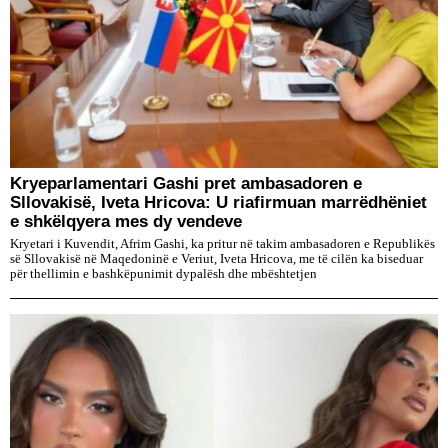
Kryeparlamentari Gashi pret ambasadoren e
Sllovakisë, Iveta Hricova: U riafirmuan marrëdhëniet
e shkëlqyera mes dy vendeve
Kryetari i Kuvendit, Afrim Gashi, ka pritur në takim ambasadoren e Republikës
së Sllovakisë në Maqedoninë e Veriut, Iveta Hricova, me të cilën ka biseduar
për thellimin e bashkëpunimit dypalësh dhe mbështetjen