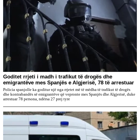
Goditet rrjeti i madh i trafikut të drogës dhe
emigrantëve mes Spanjës e Algjerisë, 78 të arrestuar
Policia spanjolle ka goditur një nga rrjetet më të mëdha të trafikut të drogës
dhe kontrabandës së emigrantëve që vepronte mes Spanjës dhe Algjerisë, duke
arrestuar 78 persona, ndërsa 27 prej tyre