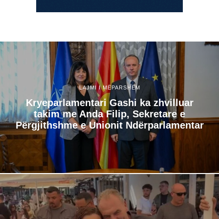
LAJMI I MËPARSHËM
Kryeparlamentari Gashi ka zhvilluar
takim me Anda Filip, Sekretare e
Përgjithshme e Unionit Ndërparlamentar