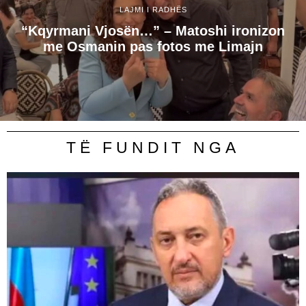
LAJMI I RADHËS
“Kqyrmani Vjosën…” – Matoshi ironizon
me Osmanin pas fotos me Limajn
TË FUNDIT NGA