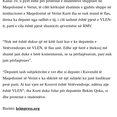
Kanal 10, u pyet edhe për protestat e studentëve shqiptarë në
Maqedoninë e Veriut, të cilët kërkojnë zbatimin e gjuhës shqipe në
institucionet e Maqedonisë së Veriut Kurti tha se nuk mund të flas,
derisa ka deputet nga radhët e tij, i cili tashmë është pjesë e VLEN-
it, parti e cila është pjesë shumicës qeverisëse në RMV.
“Nuk më është dukur që në këtë fazë kur e ke deputetin e
Vetëvendosjes në VLEN, të flas unë. Edhe një herë e theksoj më
shumë jam duke e bërë komentuesin, se sa përfaqësuesin, pasi nuk
jam përfaqësues”.
“Deputeti tash subjektivitin e vet dhe si deputet i Kuvendit të
Maqedonisë së Veriut e ka shkrirë në një subjekt ku janë bashkuar
pesë parti. Ai kur vjen në Kosovë është Vetëvendosje, ndërsa atje
është VLEN”, tha Kurti duke folur për deputetin Bekim Qoku, si
dhe protestat e studentëve.
Burimi:
lajmpress.org