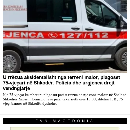
U rrëzua aksidentalisht nga terreni malor, plagoset
75-vjeçari në Shkodër. Policia dhe urgjenca drejt
vendngjarje
Një 75-vjeçar ka mbetur i plagosur pasi u rrëzua në një zonë malore në Shalë të
Shkodrës. Sipas informacioneve paraprake, rreth orës 13:30, shtetasi P. B., 75
vjeç, banues në Shkodër, dyshohet
EVN MACEDONIA