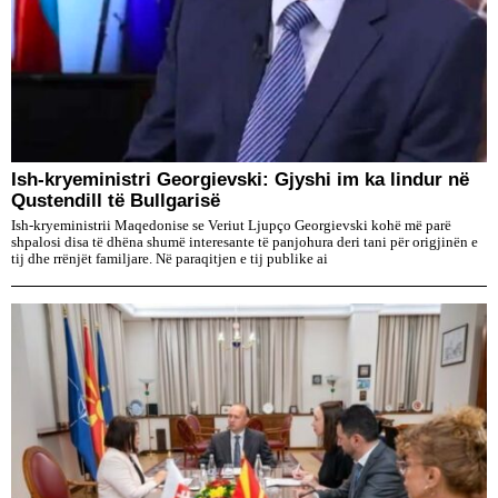
Ish-kryeministri Georgievski: Gjyshi im ka lindur në
Qustendill të Bullgarisë
Ish-kryeministrii Maqedonise se Veriut Ljupço Georgievski kohë më parë
shpalosi disa të dhëna shumë interesante të panjohura deri tani për origjinën e
tij dhe rrënjët familjare. Në paraqitjen e tij publike ai