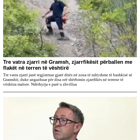
Tre vatra zjarri në Gramsh, zjarrfikësit përballen me
flakët në terren të vështirë
Tre vatra zjarri janë regjistruar gjatë ditës në zona të ndryshme të bashkisë së
Gramshit, duke angazhuar për disa orë shërbimin zjarrfikës në terrene të
vështira malore. Ndërhyrja e parë u zhvillua