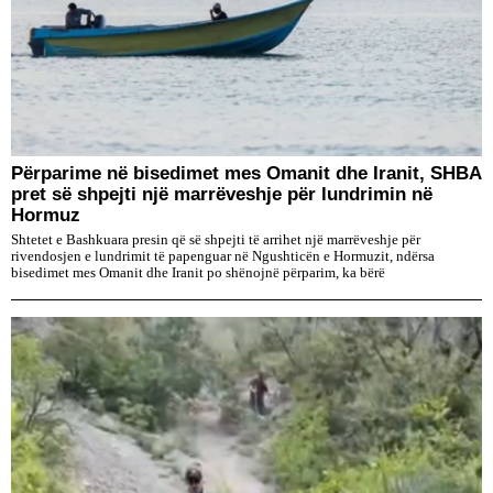
Përparime në bisedimet mes Omanit dhe Iranit, SHBA
pret së shpejti një marrëveshje për lundrimin në
Hormuz
Shtetet e Bashkuara presin që së shpejti të arrihet një marrëveshje për
rivendosjen e lundrimit të papenguar në Ngushticën e Hormuzit, ndërsa
bisedimet mes Omanit dhe Iranit po shënojnë përparim, ka bërë