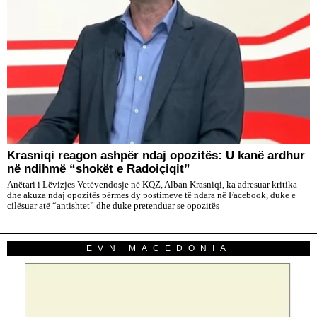
​Krasniqi reagon ashpër ndaj opozitës: U kanë ardhur
në ndihmë “shokët e Radoiçiqit”
Anëtari i Lëvizjes Vetëvendosje në KQZ, Alban Krasniqi, ka adresuar kritika
dhe akuza ndaj opozitës përmes dy postimeve të ndara në Facebook, duke e
cilësuar atë “antishtet” dhe duke pretenduar se opozitës
EVN MACEDONIA