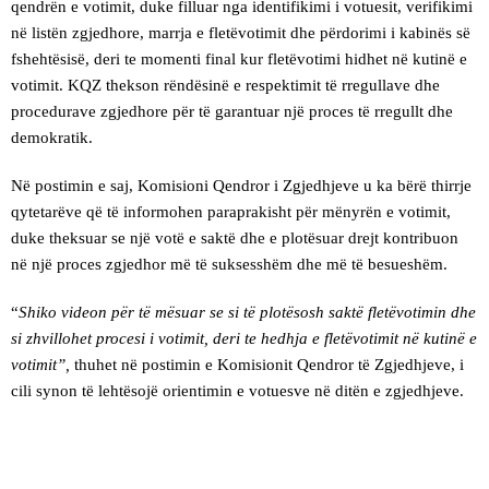
qendrën e votimit, duke filluar nga identifikimi i votuesit, verifikimi
në listën zgjedhore, marrja e fletëvotimit dhe përdorimi i kabinës së
fshehtësisë, deri te momenti final kur fletëvotimi hidhet në kutinë e
votimit. KQZ thekson rëndësinë e respektimit të rregullave dhe
procedurave zgjedhore për të garantuar një proces të rregullt dhe
demokratik.
Në postimin e saj, Komisioni Qendror i Zgjedhjeve u ka bërë thirrje
qytetarëve që të informohen paraprakisht për mënyrën e votimit,
duke theksuar se një votë e saktë dhe e plotësuar drejt kontribuon
në një proces zgjedhor më të suksesshëm dhe më të besueshëm.
“
Shiko videon për të mësuar se si të plotësosh saktë fletëvotimin dhe
si zhvillohet procesi i votimit, deri te hedhja e fletëvotimit në kutinë e
votimit”,
thuhet në postimin e Komisionit Qendror të Zgjedhjeve, i
cili synon të lehtësojë orientimin e votuesve në ditën e zgjedhjeve.