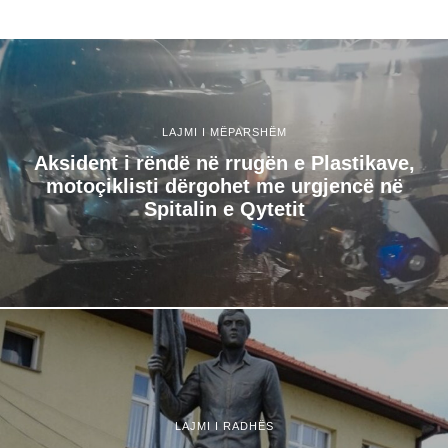
LAJMI I MËPARSHËM
Aksident i rëndë në rrugën e Plastikave,
motoçiklisti dërgohet me urgjencë në
Spitalin e Qytetit
LAJMI I RADHËS