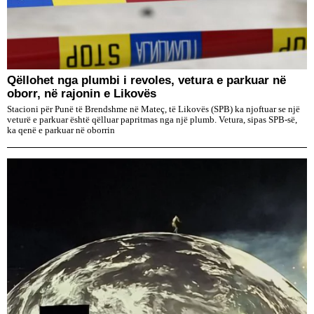
Qëllohet nga plumbi i revoles, vetura e parkuar në
oborr, në rajonin e Likovës
Stacioni për Punë të Brendshme në Mateç, të Likovës (SPB) ka njoftuar se një
veturë e parkuar është qëlluar papritmas nga një plumb. Vetura, sipas SPB-së,
ka qenë e parkuar në oborrin