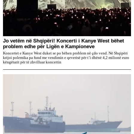
Jo vetëm në Shqipëri! Koncerti i Kanye West bëhet
problem edhe për Ligën e Kampioneve
Koncertet e Kanye West duket se po bëhen problem në çdo vend. Në Shqipëri
krijoi polemika pa fund me vendimin e qeverisë për t’i dhënë 4,2 milionë euro
këngëtarit për të zhvilluar koncertin