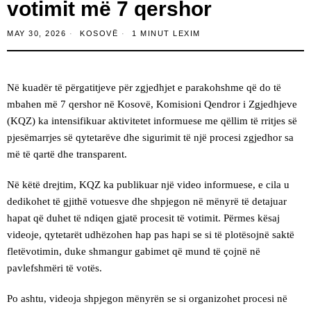
votimit më 7 qershor
MAY 30, 2026
KOSOVË
1 MINUT LEXIM
Në kuadër të përgatitjeve për zgjedhjet e parakohshme që do të
mbahen më 7 qershor në Kosovë, Komisioni Qendror i Zgjedhjeve
(KQZ) ka intensifikuar aktivitetet informuese me qëllim të rritjes së
pjesëmarrjes së qytetarëve dhe sigurimit të një procesi zgjedhor sa
më të qartë dhe transparent.
Në këtë drejtim, KQZ ka publikuar një video informuese, e cila u
dedikohet të gjithë votuesve dhe shpjegon në mënyrë të detajuar
hapat që duhet të ndiqen gjatë procesit të votimit. Përmes kësaj
videoje, qytetarët udhëzohen hap pas hapi se si të plotësojnë saktë
fletëvotimin, duke shmangur gabimet që mund të çojnë në
pavlefshmëri të votës.
Po ashtu, videoja shpjegon mënyrën se si organizohet procesi në