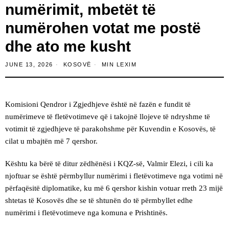
numërimit, mbetët të
numërohen votat me postë
dhe ato me kusht
JUNE 13, 2026
KOSOVË
MIN LEXIM
Komisioni Qendror i Zgjedhjeve është në fazën e fundit të
numërimeve të fletëvotimeve që i takojnë llojeve të ndryshme të
votimit të zgjedhjeve të parakohshme për Kuvendin e Kosovës, të
cilat u mbajtën më 7 qershor.
Kështu ka bërë të ditur zëdhënësi i KQZ-së, Valmir Elezi, i cili ka
njoftuar se është përmbyllur numërimi i fletëvotimeve nga votimi në
përfaqësitë diplomatike, ku më 6 qershor kishin votuar rreth 23 mijë
shtetas të Kosovës dhe se të shtunën do të përmbyllet edhe
numërimi i fletëvotimeve nga komuna e Prishtinës.