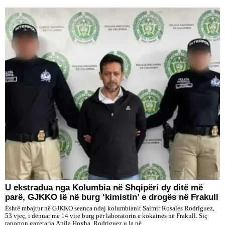
U ekstradua nga Kolumbia në Shqipëri dy ditë më
parë, GJKKO lë në burg ‘kimistin’ e drogës në Frakull
Është mbajtur në GJKKO seanca ndaj kolumbianit Saimir Rosales Rodriguez,
53 vjeç, i dënuar me 14 vite burg për laboratorin e kokainës në Frakull. Siç
raporton gazetarja Anila Hoxha, Rodriguez u la në