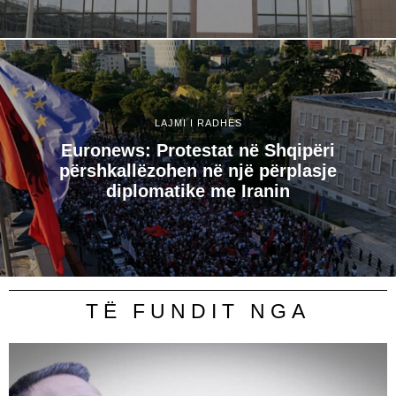
LAJMI I RADHËS
Euronews: Protestat në Shqipëri
përshkallëzohen në një përplasje
diplomatike me Iranin
TË FUNDIT NGA