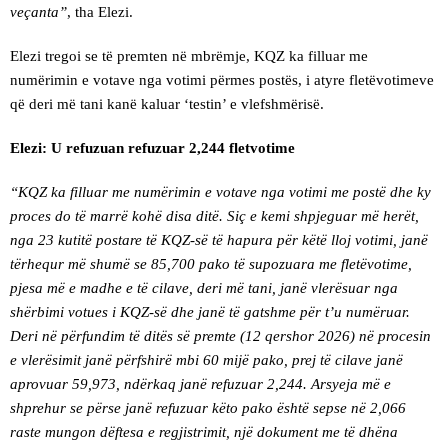
veçanta”
, tha Elezi.
Elezi tregoi se të premten në mbrëmje, KQZ ka filluar me
numërimin e votave nga votimi përmes postës, i atyre fletëvotimeve
që deri më tani kanë kaluar ‘testin’ e vlefshmërisë.
Elezi: U refuzuan refuzuar 2,244 fletvotime
“KQZ ka filluar me numërimin e votave nga votimi me postë dhe ky
proces do të marrë kohë disa ditë. Siç e kemi shpjeguar më herët,
nga 23 kutitë postare të KQZ-së të hapura për këtë lloj votimi, janë
tërhequr më shumë se 85,700 pako të supozuara me fletëvotime,
pjesa më e madhe e të cilave, deri më tani, janë vlerësuar nga
shërbimi votues i KQZ-së dhe janë të gatshme për t’u numëruar.
Deri në përfundim të ditës së premte (12 qershor 2026) në procesin
e vlerësimit janë përfshirë mbi 60 mijë pako, prej të cilave janë
aprovuar 59,973, ndërkaq janë refuzuar 2,244. Arsyeja më e
shprehur se përse janë refuzuar këto pako është sepse në 2,066
raste mungon dëftesa e regjistrimit, një dokument me të dhëna