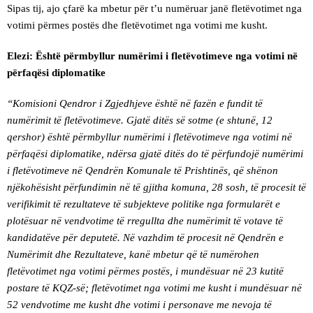
Sipas tij, ajo çfarë ka mbetur për t’u numëruar janë fletëvotimet nga
votimi përmes postës dhe fletëvotimet nga votimi me kusht.
Elezi: Është përmbyllur numërimi i fletëvotimeve nga votimi në
përfaqësi diplomatike
“Komisioni Qendror i Zgjedhjeve është në fazën e fundit të
numërimit të fletëvotimeve. Gjatë ditës së sotme (e shtunë, 12
qershor) është përmbyllur numërimi i fletëvotimeve nga votimi në
përfaqësi diplomatike, ndërsa gjatë ditës do të përfundojë numërimi
i fletëvotimeve në Qendrën Komunale të Prishtinës, që shënon
njëkohësisht përfundimin në të gjitha komuna, 28 sosh, të procesit të
verifikimit të rezultateve të subjekteve politike nga formularët e
plotësuar në vendvotime të rregullta dhe numërimit të votave të
kandidatëve për deputetë. Në vazhdim të procesit në Qendrën e
Numërimit dhe Rezultateve, kanë mbetur që të numërohen
fletëvotimet nga votimi përmes postës, i mundësuar në 23 kutitë
postare të KQZ-së; fletëvotimet nga votimi me kusht i mundësuar në
52 vendvotime me kusht dhe votimi i personave me nevoja të