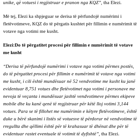
unike, që votuesi i regjistruar e pranon nga KQZ”,
tha Elezi.
Më tej, Elezi ka shpjeguar se derisa të përfundojë numërimi i
fletëvotimeve, KQZ do të përgatis kushtet për fillimin e numërimit të
votave nga votimi me kusht.
Elezi:Do të përgatitet procesi për fillimin e numërimit të votave
me kusht
“Derisa të përfundojë numërimi i votave nga votimi përmes postës,
do të përgatitet procesi për fillimin e numërimit të votave nga votimi
me kusht, i cili është mundësuar në 52 vendvotime me kusht ku janë
evidentuar 8,751 votues dhe fletëvotimet nga votimi i personave me
nevoja të veçanta i mundësuar jashtë vendvotimeve përmes ekipeve
mobile dhe ku kanë qenë të regjistruar për këtë lloj votimi 3,144
votues. Para se të fillohet me numërimin e këtyre fletëvotimeve, është
duke u bërë skanimi i listës së votuesve të përdorur në vendvotime të
rregullta dhe qëllimi është për të krahasuar të dhënat dhe për të
evidentuar rastet eventuale të votimit të dyfishtë”,
tha Elezi.