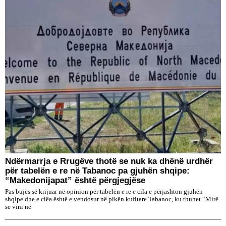
Ndërmarrja e Rrugëve thotë se nuk ka dhënë urdhër
për tabelën e re në Tabanoc pa gjuhën shqipe:
“Makedonijapat” është përgjegjëse
Pas bujës së krijuar në opinion për tabelën e re e cila e përjashton gjuhën
shqipe dhe e ciëa është e vendosur në pikën kufitare Tabanoc, ku thuhet “Mirë
se vini në