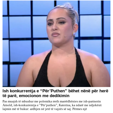
Ish konkurrentja e “Për’Puthen” bëhet nënë për herë
të parë, emocionon me dedikimin
Pas muajsh të mbushur me polemika rreth marrëdhënies me ish-partnerin
Arnold, ish-konkurrentja e “Për’puthen”, Katerina, ka ndarë me ndjekësit
lajmin më të bukur: ardhjen në jetë të vajzës së saj. Përmes një