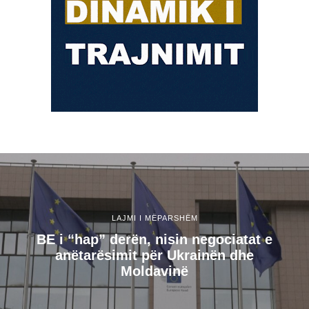
LAJMI I MËPARSHËM
BE i “hap” derën, nisin negociatat e
anëtarësimit për Ukrainën dhe
Moldavinë