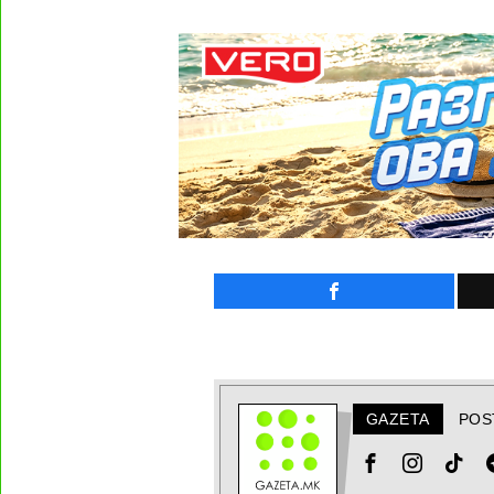
GAZETA
POS