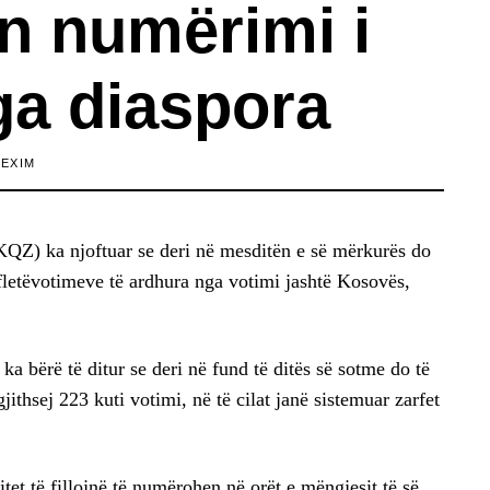
n numërimi i
ga diaspora
LEXIM
QZ) ka njoftuar se deri në mesditën e së mërkurës do
 fletëvotimeve të ardhura nga votimi jashtë Kosovës,
a bërë të ditur se deri në fund të ditës së sotme do të
thsej 223 kuti votimi, në të cilat janë sistemuar zarfet
ritet të fillojnë të numërohen në orët e mëngjesit të së