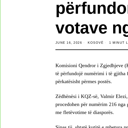
përfundo
votave n
JUNE 16, 2026
KOSOVË
1 MINUT 
Komisioni Qendror i Zgjedhjeve (K
të përfundojë numërimi i të gjitha
përkatësisht përmes postës.
Zëdhënësi i KQZ-së, Valmir Elezi, k
procedohen për numërim 216 nga gji
me fletëvotime të diasporës.
Sipas tij, shtatë kutitë e mbetura p