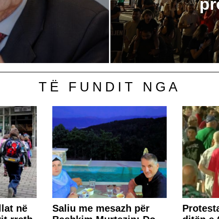
pr
TË FUNDIT NGA
lat në
Saliu me mesazh për
Protest