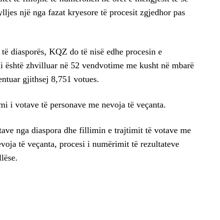
ljes një nga fazat kryesore të procesit zgjedhor pas
 të diasporës, KQZ do të nisë edhe procesin e
li është zhvilluar në 52 vendvotime me kusht në mbarë
ntuar gjithsej 8,751 votues.
imi i votave të personave me nevoja të veçanta.
ve nga diaspora dhe fillimin e trajtimit të votave me
voja të veçanta, procesi i numërimit të rezultateve
lëse.