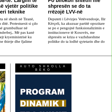
68-të: Largim të
Po bllokon shtetin me
ë vjetër politike
shpresën se do ta
eri teknike
rrëzojë LVV-në
ta në shesh në Tiranë,
Deputeti i Lëvizjes Vetëvendosje, Ilir
n ditë. Protestuesit si çdo
Kërçeli, ka akuzuar partitë opozitare
në grumbulluar në
se po e pengojnë funksionalizimin e
nderbej,. Më pas kanë
institucioneve të Kosovës, me
ejt kryeministrisë ku
shpresën se kriza e vazhdueshme
e thirrje dhe fjalime
politike do ta lodhë qytetarin dhe do
AUTO SHKOLLA
BEKO