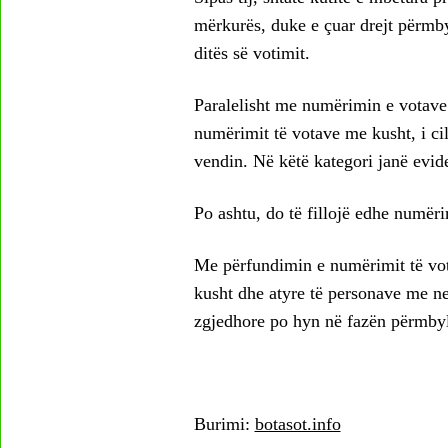
mërkurës, duke e çuar drejt përmbyl
ditës së votimit.
Paralelisht me numërimin e votave
numërimit të votave me kusht, i ci
vendin. Në këtë kategori janë evide
Po ashtu, do të fillojë edhe numër
Me përfundimin e numërimit të vota
kusht dhe atyre të personave me ne
zgjedhore po hyn në fazën përmbyl
Burimi:
botasot.info