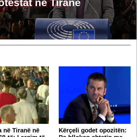
otestat në Tiranë
a në Tiranë në
Kërçeli godet opozitën: