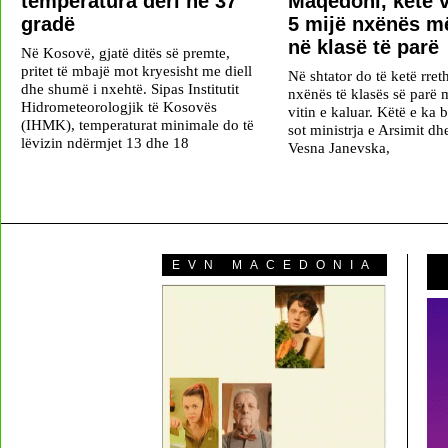
temperatura deri në 37
Maqedoni, këtë v
gradë
5 mijë nxënës m
në klasë të parë
Në Kosovë, gjatë ditës së premte,
pritet të mbajë mot kryesisht me diell
Në shtator do të ketë rret
dhe shumë i nxehtë. Sipas Institutit
nxënës të klasës së parë 
Hidrometeorologjik të Kosovës
vitin e kaluar. Këtë e ka b
(IHMK), temperaturat minimale do të
sot ministrja e Arsimit d
lëvizin ndërmjet 13 dhe 18
Vesna Janevska,
EVN MACEDONIA