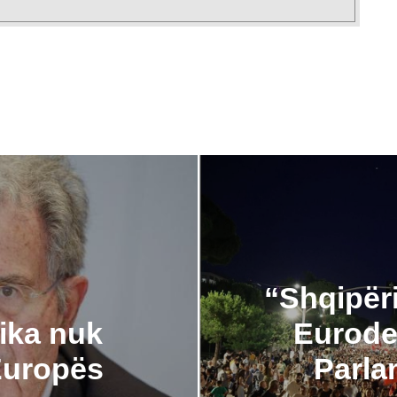
“Shqipëri
ika nuk
Eurodep
Europës
Parla