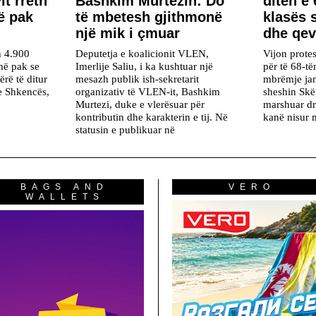
it rreth
Bashkim Murtezin: Do
ditën e 
ë pak
të mbetesh gjithmonë
klasës s
një mik i çmuar
dhe qev
h 4.900
Deputetja e koalicionit VLEN,
Vijon protes
më pak se
Imerlije Saliu, i ka kushtuar një
për të 68-të
ërë të ditur
mesazh publik ish-sekretarit
mbrëmje ja
he Shkencës,
organizativ të VLEN-it, Bashkim
sheshin Skë
Murtezi, duke e vlerësuar për
marshuar dr
kontributin dhe karakterin e tij. Në
kanë nisur m
statusin e publikuar në
BAGS AND
VERO
WALLETS