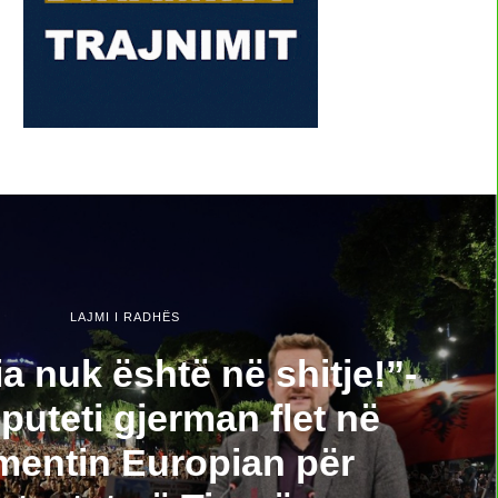
LAJMI I RADHËS
a nuk është në shitje!”-
uteti gjerman flet në
mentin Europian për