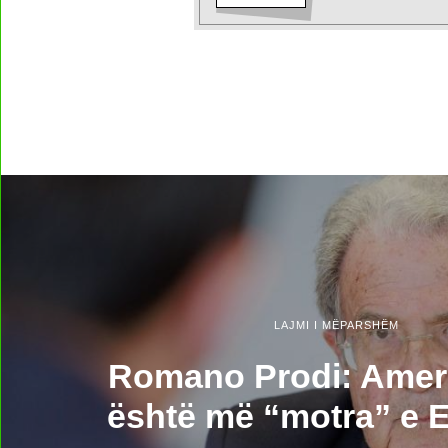
LAJMI I MËPARSHËM
Romano Prodi: Amer
është më “motra” e 