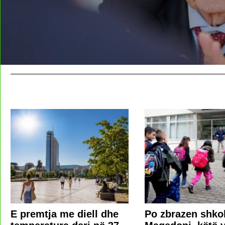
E premtja me diell dhe
Po zbrazen shkol