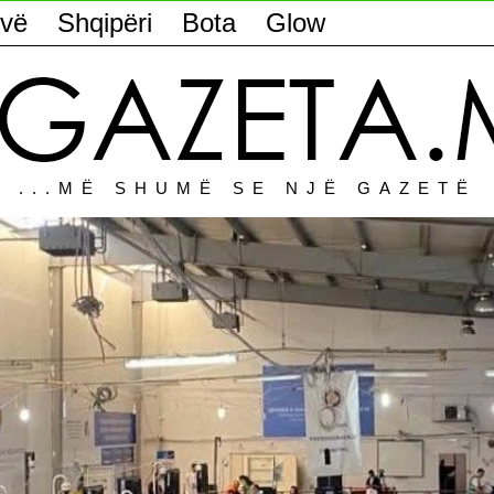
vë
Shqipëri
Bota
Glow
...MË SHUMË SE NJË GAZETË