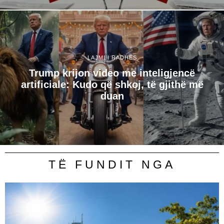
LAJMI I RADHËS
Trump krijon video me inteligjencë
artificiale: Kudo që shkoj, të gjithë më
duan
TË FUNDIT NGA