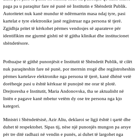
paga pa u paraqitur fare në punë në Institutin e Shëndetit Publik.
Autoritetet nuk kanë mundur të ndërmarrin masa ndaj tyre, pasi
kartelat e tyre elektronike janë regjistruar nga persona të tjerë.
Zgjidhja pritet të kërkohet përmes vendosjes së aparateve për
identifikim me gjurmë gishti në të gjitha klinikat dhe institucionet
shëndetësore.
Pothuajse të gjithë punonjësit e Institutit të Shëndetit Publik, të cilët
nuk paraqiteshin fare në punë, por merrnin rrogë dhe regjistroheshin
përmes kartelave elektronike nga persona të tjerë, kanë dhënë vetë
dorëheqje pasi u është kërkuar të punojnë me orar të plotë.
Drejtoresha e Institutit, Maria Andonovska, tha se aktualisht në
listën e pagave kanë mbetur vetëm dy ose tre persona nga kjo
kategori.
Ministri i Shëndetësisë, Azir Aliu, deklaroi se ligji është i qartë dhe
duhet të respektohet. Sipas tij, nëse një punonjës mungon pa arsye
për tre ditë radhazi në vendin e punës, ai duhet të largohet nga