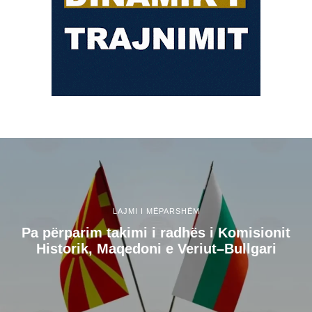
LAJMI I MËPARSHËM
Pa përparim takimi i radhës i Komisionit
Historik, Maqedoni e Veriut–Bullgari