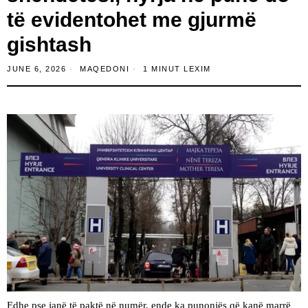
të evidentohet me gjurmë
gishtash
JUNE 6, 2026
MAQEDONI
1 MINUT LEXIM
Edhe pse janë të paktë në numër, ende ka punonjës që kanë marrë