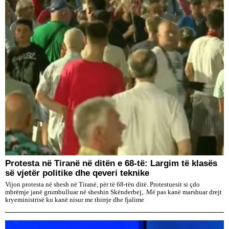
Protesta në Tiranë në ditën e 68-të: Largim të klasës
së vjetër politike dhe qeveri teknike
Vijon protesta në shesh në Tiranë, për të 68-tën ditë. Protestuesit si çdo
mbrëmje janë grumbulluar në sheshin Skënderbej,. Më pas kanë marshuar drejt
kryeministrisë ku kanë nisur me thirrje dhe fjalime