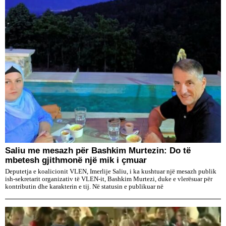
Saliu me mesazh për Bashkim Murtezin: Do të
mbetesh gjithmonë një mik i çmuar
Deputetja e koalicionit VLEN, Imerlije Saliu, i ka kushtuar një mesazh publik
ish-sekretarit organizativ të VLEN-it, Bashkim Murtezi, duke e vlerësuar për
kontributin dhe karakterin e tij. Në statusin e publikuar në