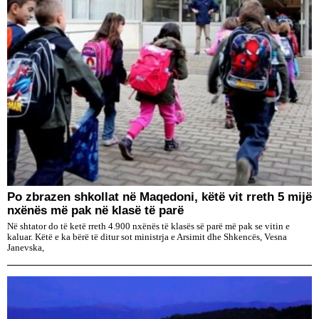
Po zbrazen shkollat në Maqedoni, këtë vit rreth 5 mijë
nxënës më pak në klasë të parë
Në shtator do të ketë rreth 4.900 nxënës të klasës së parë më pak se vitin e
kaluar. Këtë e ka bërë të ditur sot ministrja e Arsimit dhe Shkencës, Vesna
Janevska,