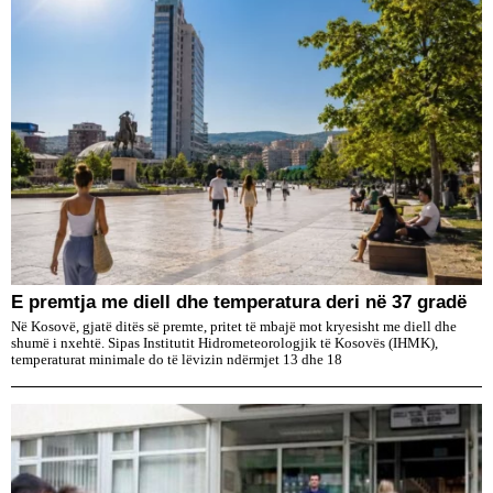
E premtja me diell dhe temperatura deri në 37 gradë
Në Kosovë, gjatë ditës së premte, pritet të mbajë mot kryesisht me diell dhe
shumë i nxehtë. Sipas Institutit Hidrometeorologjik të Kosovës (IHMK),
temperaturat minimale do të lëvizin ndërmjet 13 dhe 18