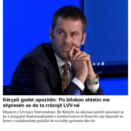
Kërçeli godet opozitën: Po bllokon shtetin me
shpresën se do ta rrëzojë LVV-në
Deputeti i Lëvizjes Vetëvendosje, Ilir Kërçeli, ka akuzuar partitë opozitare se
po e pengojnë funksionalizimin e institucioneve të Kosovës, me shpresën se
kriza e vazhdueshme politike do ta lodhë qytetarin dhe do