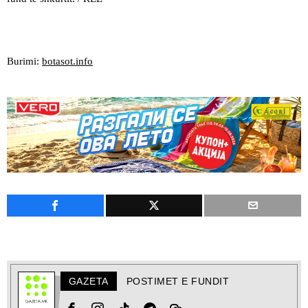
Burimi:
botasot.info
GAZETA
POSTIMET E FUNDIT