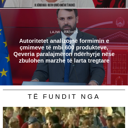
LAJMI I RADHËS
Autoritetet analizojnë formimin e
çmimeve të mbi 600 produkteve,
Qeveria paralajmëron ndërhyrje nëse
zbulohen marzhe të larta tregtare
TË FUNDIT NGA