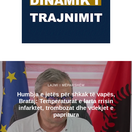
LAJMI I MËPARSHËM
Humbja e jetës për shkak të vapës,
Brataj: Temperaturat e larta rrisin
infarktet, trombozat dhe vdekjet e
papritura