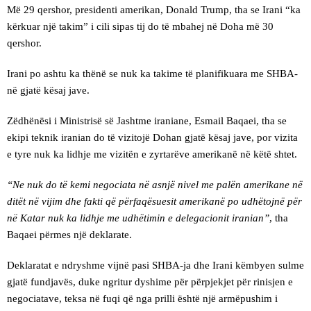
Më 29 qershor, presidenti amerikan, Donald Trump, tha se Irani “ka
kërkuar një takim” i cili sipas tij do të mbahej në Doha më 30
qershor.
Irani po ashtu ka thënë se nuk ka takime të planifikuara me SHBA-
në gjatë kësaj jave.
Zëdhënësi i Ministrisë së Jashtme iraniane, Esmail Baqaei, tha se
ekipi teknik iranian do të vizitojë Dohan gjatë kësaj jave, por vizita
e tyre nuk ka lidhje me vizitën e zyrtarëve amerikanë në këtë shtet.
“Ne nuk do të kemi negociata në asnjë nivel me palën amerikane në
ditët në vijim dhe fakti që përfaqësuesit amerikanë po udhëtojnë për
në Katar nuk ka lidhje me udhëtimin e delegacionit iranian”
, tha
Baqaei përmes një deklarate.
Deklaratat e ndryshme vijnë pasi SHBA-ja dhe Irani këmbyen sulme
gjatë fundjavës, duke ngritur dyshime për përpjekjet për rinisjen e
negociatave, teksa në fuqi që nga prilli është një armëpushim i