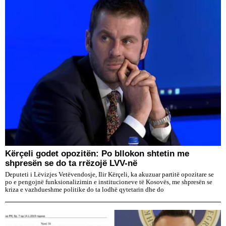
Kërçeli godet opozitën: Po bllokon shtetin me
shpresën se do ta rrëzojë LVV-në
Deputeti i Lëvizjes Vetëvendosje, Ilir Kërçeli, ka akuzuar partitë opozitare se
po e pengojnë funksionalizimin e institucioneve të Kosovës, me shpresën se
kriza e vazhdueshme politike do ta lodhë qytetarin dhe do