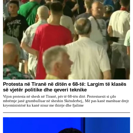
Protesta në Tiranë në ditën e 68-të: Largim të klasës
së vjetër politike dhe qeveri teknike
Vijon protesta në shesh në Tiranë, për të 68-tën ditë. Protestuesit si çdo
mbrëmje janë grumbulluar në sheshin Skënderbej,. Më pas kanë marshuar drejt
kryeministrisë ku kanë nisur me thirrje dhe fjalime