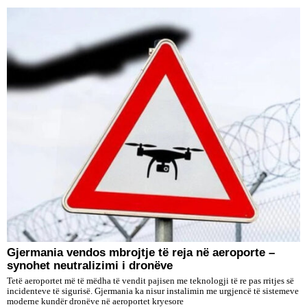
Gjermania vendos mbrojtje të reja në aeroporte –
synohet neutralizimi i dronëve
Tetë aeroportet më të mëdha të vendit pajisen me teknologji të re pas rritjes së
incidenteve të sigurisë. Gjermania ka nisur instalimin me urgjencë të sistemeve
moderne kundër dronëve në aeroportet kryesore