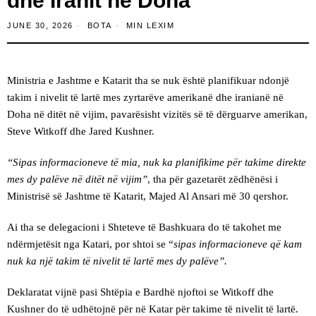
dhe Iranit në Doha
JUNE 30, 2026
BOTA
MIN LEXIM
Ministria e Jashtme e Katarit tha se nuk është planifikuar ndonjë
takim i nivelit të lartë mes zyrtarëve amerikanë dhe iranianë në
Doha në ditët në vijim, pavarësisht vizitës së të dërguarve amerikan,
Steve Witkoff dhe Jared Kushner.
“Sipas informacioneve të mia, nuk ka planifikime për takime direkte
mes dy palëve në ditët në vijim”
, tha për gazetarët zëdhënësi i
Ministrisë së Jashtme të Katarit, Majed Al Ansari më 30 qershor.
Ai tha se delegacioni i Shteteve të Bashkuara do të takohet me
ndërmjetësit nga Katari, por shtoi se “
sipas informacioneve që kam
nuk ka një takim të nivelit të lartë mes dy palëve”.
Deklaratat vijnë pasi Shtëpia e Bardhë njoftoi se Witkoff dhe
Kushner do të udhëtojnë për në Katar për takime të nivelit të lartë.