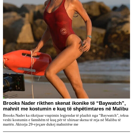
Brooks Nader rikthen skenat ikonike të “Baywatch”,
mahnit me kostumin e kuq të shpëtimtares në Malibu
Brooks Nader ka rikrijuar vrapimin legjendar të plazhit nga “Baywatch”, teksa
veshi kostumin e famshëm të kuq për të xhiruar skena të reja në Malibu të
martën. Aktorja 29-vjeçare dukej mahnitëse me