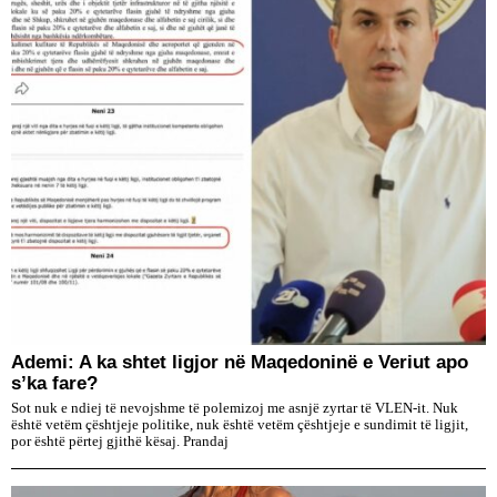
Ademi: A ka shtet ligjor në Maqedoninë e Veriut apo
s’ka fare?
Sot nuk e ndiej të nevojshme të polemizoj me asnjë zyrtar të VLEN-it. Nuk
është vetëm çështjeje politike, nuk është vetëm çështjeje e sundimit të ligjit,
por është përtej gjithë kësaj. Prandaj