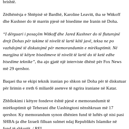
brishtë.
Zëdhënësja e Shtëpisë së Bardhë, Karoline Leavitt, tha se Witkoff
dhe Kushner do të marrin pjesë në bisedime me Iranin në Doha.
“I dërguari i posaçëm Witkoff dhe Jared Kushner do të fluturojnë
drejt Dohas për takime të nivelit të lartë këtë javë, teksa ne po
vazhdojmë të diskutojmë për memorandumin e mirëkuptimit. Në
margjina të këtyre bisedimeve të nivelit të lartë do të ketë edhe
bisedime teknike”
, tha ajo gjatë një interviste dhënë për Fox News
më 29 qershor.
Baqaei tha se ekipi teknik iranian po shkon në Doha për të diskutuar
për lirimin e rreth 6 miliardë aseteve të ngrira iraniane në Katar.
Zhbllokimi i këtyre fondeve është pjesë e memorandumit të
mirëkuptimit që Teherani dhe Uashingtoni nënshkruan më 17
qershor. Ky memorandum synon dhënien fund të luftës që nisi pasi
SHBA-ja dhe Izraeli filluan sulmet ndaj Republikës Islamike në
fund të shkurtit. / REL