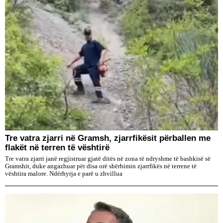
Tre vatra zjarri në Gramsh, zjarrfikësit përballen me
flakët në terren të vështirë
Tre vatra zjarri janë regjistruar gjatë ditës në zona të ndryshme të bashkisë së
Gramshit, duke angazhuar për disa orë shërbimin zjarrfikës në terrene të
vështira malore. Ndërhyrja e parë u zhvillua