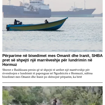
Përparime në bisedimet mes Omanit dhe Iranit, SHBA
pret së shpejti një marrëveshje për lundrimin në
Hormuz
Shtetet e Bashkuara presin që së shpejti të arrihet një marrëveshje për
rivendosjen e lundrimit të papenguar në Ngushticën e Hormuzit, ndërsa
bisedimet mes Omanit dhe Iranit po shënojnë përparim, ka bërë