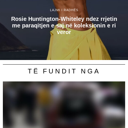
LAJMI I RADHËS
Rosie Huntington-Whiteley ndez rrjetin
me paraqitjen e saj në koleksionin e ri
veror
TË FUNDIT NGA