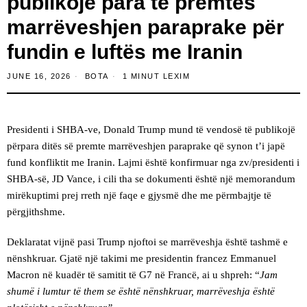
publikojë para të premtes
marrëveshjen paraprake për
fundin e luftës me Iranin
JUNE 16, 2026
BOTA
1 MINUT LEXIM
Presidenti i SHBA-ve, Donald Trump mund të vendosë të publikojë
përpara ditës së premte marrëveshjen paraprake që synon t’i japë
fund konfliktit me Iranin. Lajmi është konfirmuar nga zv/presidenti i
SHBA-së, JD Vance, i cili tha se dokumenti është një memorandum
mirëkuptimi prej rreth një faqe e gjysmë dhe me përmbajtje të
përgjithshme.
Deklaratat vijnë pasi Trump njoftoi se marrëveshja është tashmë e
nënshkruar. Gjatë një takimi me presidentin francez Emmanuel
Macron në kuadër të samitit të G7 në Francë, ai u shpreh: “
Jam
shumë i lumtur të them se është nënshkruar, marrëveshja është