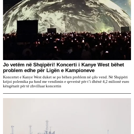
Jo vetëm në Shqipëri! Koncerti i Kanye West bëhet
problem edhe për Ligën e Kampioneve
Koncertet e Kanye West duket se po bëhen problem në çdo vend. Në Shqipëri
krijoi polemika pa fund me vendimin e qeverisë për t’i dhënë 4,2 milionë euro
këngëtarit për të zhvilluar koncertin