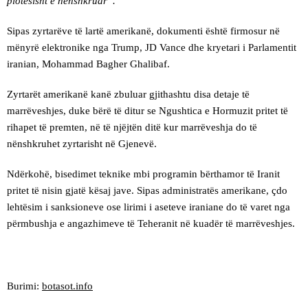
plotësisht e nënshkruar”.
Sipas zyrtarëve të lartë amerikanë, dokumenti është firmosur në
mënyrë elektronike nga Trump, JD Vance dhe kryetari i Parlamentit
iranian, Mohammad Bagher Ghalibaf.
Zyrtarët amerikanë kanë zbuluar gjithashtu disa detaje të
marrëveshjes, duke bërë të ditur se Ngushtica e Hormuzit pritet të
rihapet të premten, në të njëjtën ditë kur marrëveshja do të
nënshkruhet zyrtarisht në Gjenevë.
Ndërkohë, bisedimet teknike mbi programin bërthamor të Iranit
pritet të nisin gjatë kësaj jave. Sipas administratës amerikane, çdo
lehtësim i sanksioneve ose lirimi i aseteve iraniane do të varet nga
përmbushja e angazhimeve të Teheranit në kuadër të marrëveshjes.
Burimi:
botasot.info