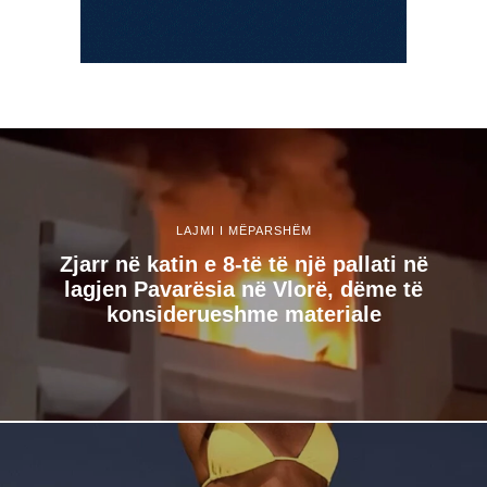
LAJMI I MËPARSHËM
Zjarr në katin e 8-të të një pallati në
lagjen Pavarësia në Vlorë, dëme të
konsiderueshme materiale