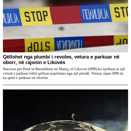
Qëllohet nga plumbi i revoles, vetura e parkuar në
oborr, në rajonin e Likovës
Stacioni për Punë të Brendshme në Mateç, të Likovës (SPB) ka njoftuar se një
veturë e parkuar është qëlluar papritmas nga një plumb. Vetura, sipas SPB-së,
ka qenë e parkuar në oborrin