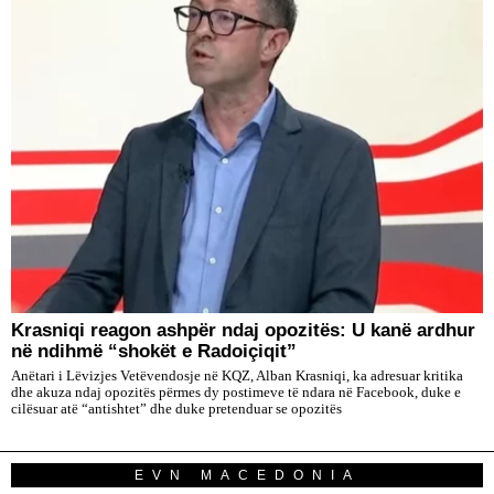
​Krasniqi reagon ashpër ndaj opozitës: U kanë ardhur
në ndihmë “shokët e Radoiçiqit”
Anëtari i Lëvizjes Vetëvendosje në KQZ, Alban Krasniqi, ka adresuar kritika
dhe akuza ndaj opozitës përmes dy postimeve të ndara në Facebook, duke e
cilësuar atë “antishtet” dhe duke pretenduar se opozitës
EVN MACEDONIA