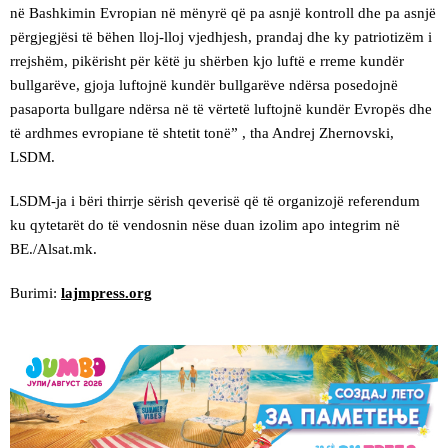
në Bashkimin Evropian në mënyrë që pa asnjë kontroll dhe pa asnjë
përgjegjësi të bëhen lloj-lloj vjedhjesh, prandaj dhe ky patriotizëm i
rrejshëm, pikërisht për këtë ju shërben kjo luftë e rreme kundër
bullgarëve, gjoja luftojnë kundër bullgarëve ndërsa posedojnë
pasaporta bullgare ndërsa në të vërtetë luftojnë kundër Evropës dhe
të ardhmes evropiane të shtetit tonë” , tha Andrej Zhernovski,
LSDM.
LSDM-ja i bëri thirrje sërish qeverisë që të organizojë referendum
ku qytetarët do të vendosnin nëse duan izolim apo integrim në
BE./Alsat.mk.
Burimi:
lajmpress.org