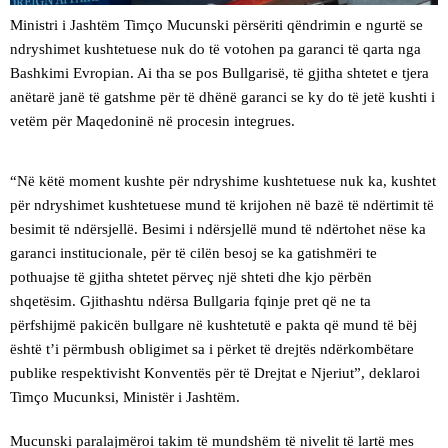
Ministri i Jashtëm Timço Mucunski përsëriti qëndrimin e ngurtë se
ndryshimet kushtetuese nuk do të votohen pa garanci të qarta nga
Bashkimi Evropian. Ai tha se pos Bullgarisë, të gjitha shtetet e tjera
anëtarë janë të gatshme për të dhënë garanci se ky do të jetë kushti i
vetëm për Maqedoninë në procesin integrues.
“Në këtë moment kushte për ndryshime kushtetuese nuk ka, kushtet
për ndryshimet kushtetuese mund të krijohen në bazë të ndërtimit të
besimit të ndërsjellë. Besimi i ndërsjellë mund të ndërtohet nëse ka
garanci institucionale, për të cilën besoj se ka gatishmëri te
pothuajse të gjitha shtetet përveç një shteti dhe kjo përbën
shqetësim. Gjithashtu ndërsa Bullgaria fqinje pret që ne ta
përfshijmë pakicën bullgare në kushtetutë e pakta që mund të bëj
është t’i përmbush obligimet sa i përket të drejtës ndërkombëtare
publike respektivisht Konventës për të Drejtat e Njeriut”, deklaroi
Timço Mucunksi, Ministër i Jashtëm.
Mucunski paralajmëroi takim të mundshëm të nivelit të lartë mes