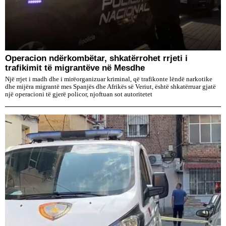
Operacion ndërkombëtar, shkatërrohet rrjeti i
trafikimit të migrantëve në Mesdhe
Një rrjet i madh dhe i mirëorganizuar kriminal, që trafikonte lëndë narkotike
dhe mijëra migrantë mes Spanjës dhe Afrikës së Veriut, është shkatërruar gjatë
një operacioni të gjerë policor, njoftuan sot autoritetet