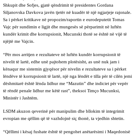
Shkupit dhe Sofjes, gjatë qëndrimit të presidentes Gordana
Siljanovska Davkova javën tjetër në kuadër të një ngjarjeje rajonale.
Sa i përket kritikave në propozim/raportin e eurodeputetit Tomas
Vajc për sundimin e ligjit dhe mungesës së përparimit në luftën
kundër krimit dhe korrupsionit, Mucunski thotë se është në vijë të
njëjtë me Vajcin.
“Për mos arritjen e rezultateve në luftën kundër korrupsionit të
nivelit të lartë, edhe unë pajtohem plotësisht, as unë nuk jam i
kënaqur me sistemin gjyqësor për nivelin e rezultateve sa i përket
lëndëve të korrupsionit të lartë, një nga lëndët e tilla për të cilën jemi
dëshmitarë është lënda lidhur me “Mazutin” dhe indiciet për vepër
të rëndë penale lidhur me këtë rast”, theksoi Timço Mucunksi,
Ministër i Jashtëm.
LSDM akuzon qeverinë për manipulim dhe bllokim të integrimit
evropian me qëllim që të vazhdojnë siç thonë, ta vjedhin shtetin.
“Qëllimi i kësaj fushate është të pengohet anëtarësimi i Maqedonisë