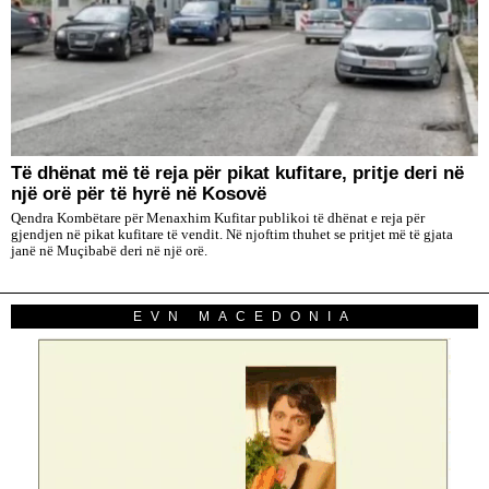
Të dhënat më të reja për pikat kufitare, pritje deri në
një orë për të hyrë në Kosovë
Qendra Kombëtare për Menaxhim Kufitar publikoi të dhënat e reja për
gjendjen në pikat kufitare të vendit. Në njoftim thuhet se pritjet më të gjata
janë në Muçibabë deri në një orë.
EVN MACEDONIA