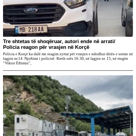
Tre shtetas të shoqëruar, autori ende në arrati/
Policia reagon për vrasjen në Korçë
Policia e Korçë ka dalë me reagim zyrtar për vrasjen e ndodhur ditën e sotme në
lagjen nr.14. Njoftimi i policisë: Rreth orës 16:30, në lagjen nr. 15, në rrugën
“Viktor Eftimiu”,