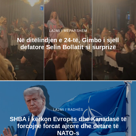
LAJMI I MËPARSHËM
Në ditëlindjen e 24-të, Gimbo i sjell
defatore Selin Bollatit si surprizë
LAJMI I RADHËS
SHBA i kërkon Evropës dhe Kanadasë të
forcojnë forcat ajrore dhe detare të
NATO-s