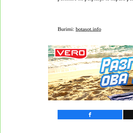
Burimi:
botasot.info