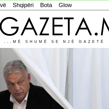
vë
Shqipëri
Bota
Glow
...MË SHUMË SE NJË GAZETË