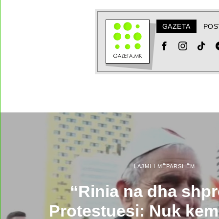
GAZETA
POS
LAJMI I MËPARSHËM
“Rinia na dha shpr
Protestuesi: Nuk kemi