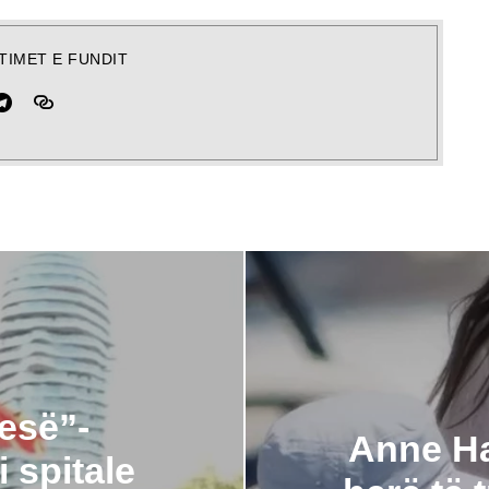
TIMET E FUNDIT
esë”-
Anne Ha
 spitale