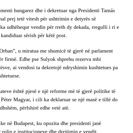
menti hungarez dhe i dekretuar nga Presidenti Tamás
l prej tetë vitesh për ushtrimin e detyrës së
ka udhëhequr vendin për rreth dy dekada, rregulli i ri e
kandiduar sërish për këtë post.
ex Orban”, u miratua me shumicë të gjerë në parlament
për firmë. Edhe pse Sulyok shprehu rezerva mbi
hësve, ai vendosi ta dekretojë ndryshimin kushtetues pa
shtetuese.
ateve është pjesë e një reforme më të gjerë politike të
éter Magyar, i cili ka deklaruar se një masë e tillë do
ardhshëm, përfshirë edhe vetë atë.
ike në Budapest, ku opozita dhe presidenti janë
 rolin e institucioneve dhe drejtimin e vendit.