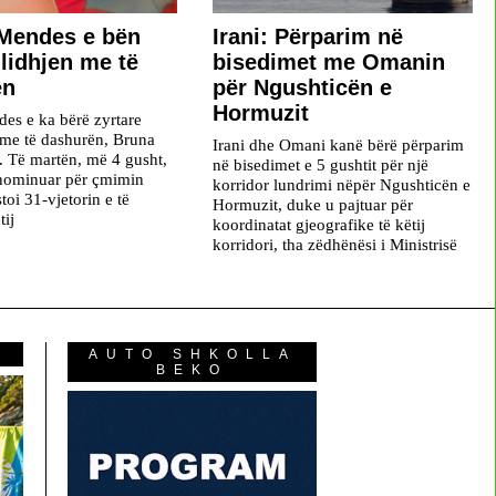
Mendes e bën
Irani: Përparim në
 lidhjen me të
bisedimet me Omanin
ën
për Ngushticën e
Hormuzit
s e ka bërë zyrtare
j me të dashurën, Bruna
Irani dhe Omani kanë bërë përparim
 Të martën, më 4 gusht,
në bisedimet e 5 gushtit për një
 nominuar për çmimin
korridor lundrimi nëpër Ngushticën e
oi 31-vjetorin e të
Hormuzit, duke u pajtuar për
tij
koordinatat gjeografike të këtij
korridori, tha zëdhënësi i Ministrisë
AUTO SHKOLLA
BEKO