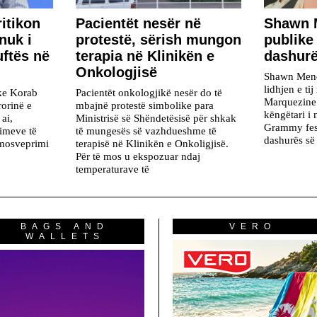
ritikon
Pacientët nesër në
​Shawn 
nuk i
protestë, sërish mungon
publike
uftës në
terapia në Klinikën e
dashur
Onkologjisë
Shawn Mende
lidhjen e ti
ike Korab
Pacientët onkologjikë nesër do të
Marquezine.
rorinë e
mbajnë protestë simbolike para
këngëtari i
ai,
Ministrisë së Shëndetësisë për shkak
Grammy fest
rimeve të
të mungesës së vazhdueshme të
dashurës së 
 mosveprimi
terapisë në Klinikën e Onkoligjisë.
Për të mos u ekspozuar ndaj
temperaturave të
BAGS AND
VERO
WALLETS