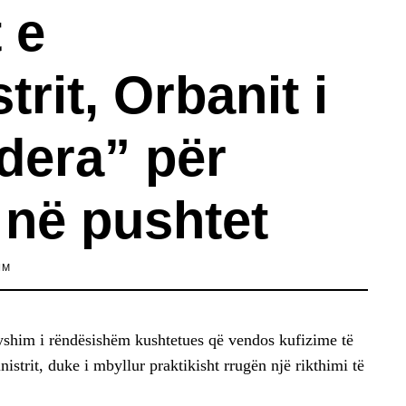
 e
trit, Orbanit i
dera” për
 në pushtet
IM
yshim i rëndësishëm kushtetues që vendos kufizime të
nistrit, duke i mbyllur praktikisht rrugën një rikthimi të