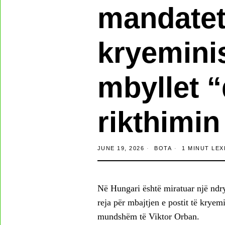
mandatet
kryeminis
mbyllet “
rikthimin
JUNE 19, 2026
BOTA
1 MINUT LEX
Në Hungari është miratuar një ndr
reja për mbajtjen e postit të kryemi
mundshëm të Viktor Orban.