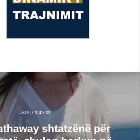
LAJMI I RADHËS
thaway shtatzënë për