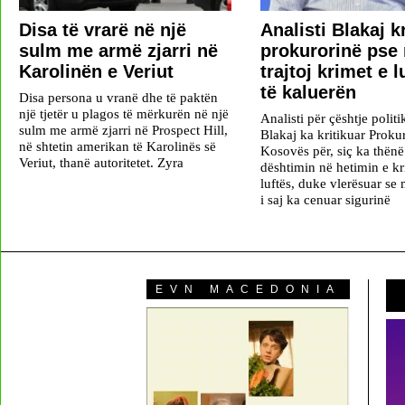
Disa të vrarë në një
​Analisti Blakaj k
sulm me armë zjarri në
prokurorinë pse 
Karolinën e Veriut
trajtoj krimet e l
të kaluerën
Disa persona u vranë dhe të paktën
një tjetër u plagos të mërkurën në një
Analisti për çështje polit
sulm me armë zjarri në Prospect Hill,
Blakaj ka kritikuar Proku
në shtetin amerikan të Karolinës së
Kosovës për, siç ka thënë 
Veriut, thanë autoritetet. Zyra
dështimin në hetimin e k
luftës, duke vlerësuar se
i saj ka cenuar sigurinë
EVN MACEDONIA