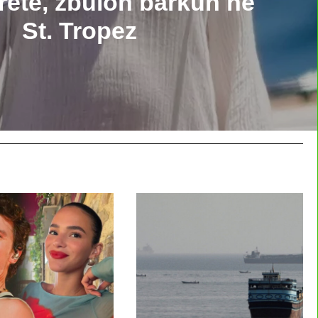
tretë, zbulon barkun në
St. Tropez