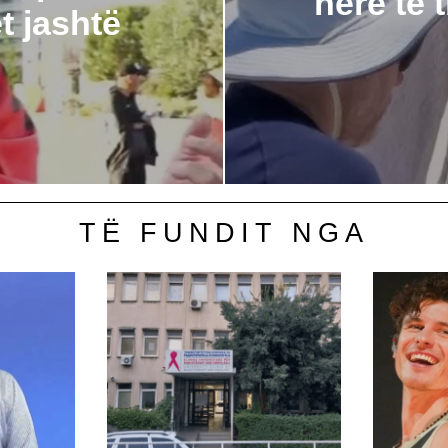
herë të 
t jashtë
TË FUNDIT NGA