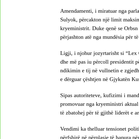
Amendamenti, i miratuar nga parla
Sulyok, përcakton një limit maksima
kryeministrit. Duke qenë se Orbsn 
përjashton atë nga mundësia për të 
Ligji, i njohur jozyrtarisht si “L
dhe më pas iu përcoll presidentit 
ndikimin e tij në vullnetin e zgjed
e dërguar çështjen në Gjykatën Ku
Sipas autoriteteve, kufizimi i mand
promovuar nga kryeministri aktual P
të zbatohej për të gjithë liderët e 
Vendimi ka thelluar tensionet polit
përfshirë në përplasje të hapura për