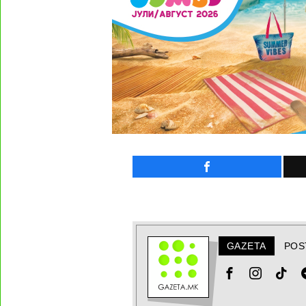
GAZETA
POS