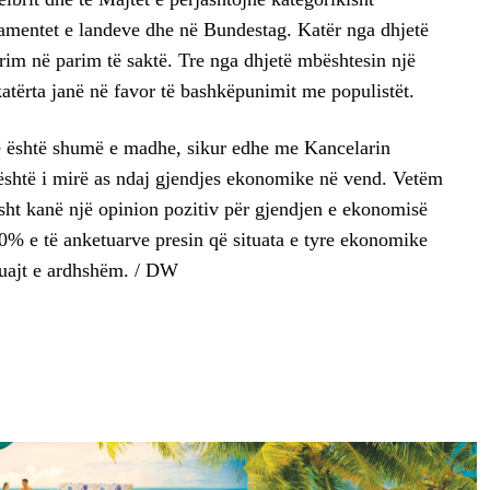
mentet e landeve dhe në Bundestag. Katër nga dhjetë
im në parim të saktë. Tre nga dhjetë mbështesin një
atërta janë në favor të bashkëpunimit me populistët.
 është shumë e madhe, sikur edhe me Kancelarin
shtë i mirë as ndaj gjendjes ekonomike në vend. Vetëm
isht kanë një opinion pozitiv për gjendjen e ekonomisë
0% e të anketuarve presin që situata e tyre ekonomike
uajt e ardhshëm. / DW