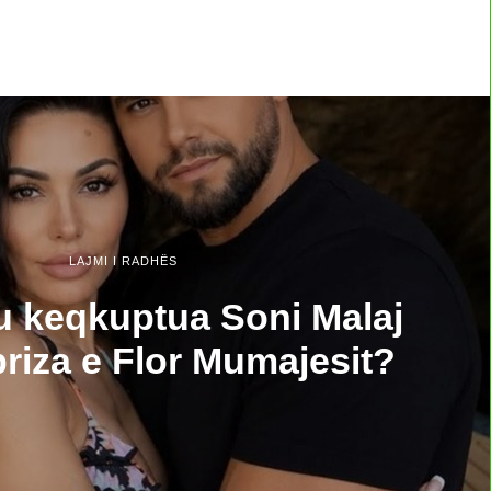
LAJMI I RADHËS
u keqkuptua Soni Malaj
riza e Flor Mumajesit?