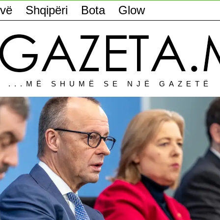
vë
Shqipëri
Bota
Glow
...MË SHUMË SE NJË GAZETË