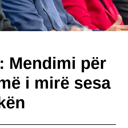
: Mendimi për
 më i mirë sesa
ikën