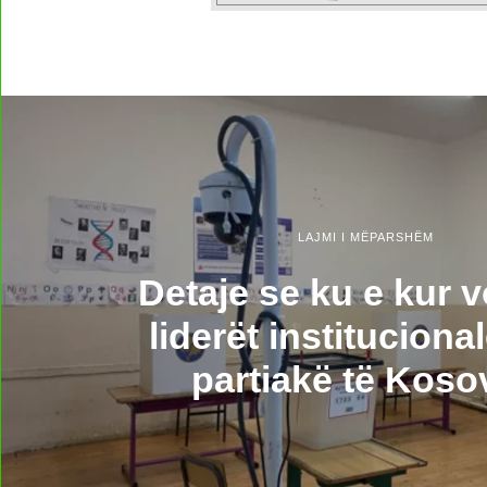
LAJMI I MËPARSHËM
Detaje se ku e kur 
liderët instituciona
partiakë të Koso