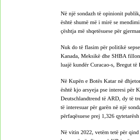
Në një sondazh të opinionit publi
është shumë më i mirë se mendimi 
çështja më shqetësuese për gjerma
Nuk do të flasim për politikë seps
Kanada, Meksikë dhe SHBA fillon 
luajë kundër Curacao-s, Bregut të 
Në Kupën e Botës Katar në dhjetor
është kjo arsyeja pse interesi për 
Deutschlandtrend të ARD, dy të tre
të interesuar për garën në një sonda
përfaqësuese prej 1,326 qytetarësh 
Në vitin 2022, vetëm tetë për qind 