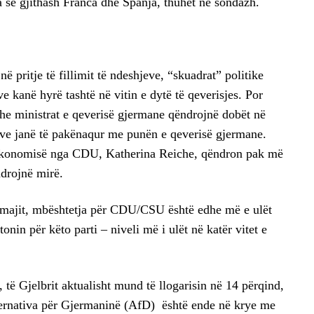
a së gjithash Franca dhe Spanja, thuhet në sondazh.
ë pritje të fillimit të ndeshjeve, “skuadrat” politike
kanë hyrë tashtë në vitin e dytë të qeverisjes. Por
e ministrat e qeverisë gjermane qëndrojnë dobët në
rve janë të pakënaqur me punën e qeverisë gjermane.
 Ekonomisë nga CDU, Katherina Reiche, qëndron pak më
ndrojnë mirë.
ë majit, mbështetja për CDU/CSU është edhe më e ulët
nin për këto parti – niveli më i ulët në katër vitet e
 të Gjelbrit aktualisht mund të llogarisin në 14 përqind,
ternativa për Gjermaninë (AfD) është ende në krye me