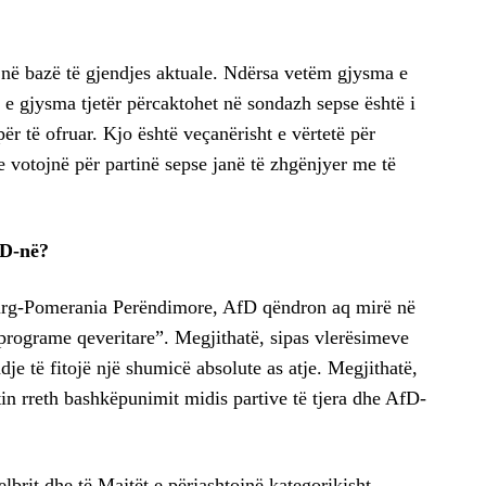
në bazë të gjendjes aktuale. Ndërsa vetëm gjysma e
 e gjysma tjetër përcaktohet në sondazh sepse është i
ër të ofruar. Kjo është veçanërisht e vërtetë për
e votojnë për partinë sepse janë të zhgënjyer me të
fD-në?
rg-Pomerania Perëndimore, AfD qëndron aq mirë në
programe qeveritare”. Megjithatë, sipas vlerësimeve
dje të fitojë një shumicë absolute as atje. Megjithatë,
tin rreth bashkëpunimit midis partive të tjera dhe AfD-
rit dhe të Majtët e përjashtojnë kategorikisht