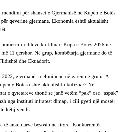
k, mendimi për shanset e Gjermanisë në Kupën e Botës
për qeverinë gjermane. Ekonomia është aktualisht
nët.
e numërimi i ditëve ka filluar: Kupa e Botës 2026 në
më 11 qershor. Në grup, kombëtarja gjermane do të
Fildishtë dhe Ekuadorit.
 2022, gjermanët u eliminuan në garën në grup. A
Kupën e Botës është aktualisht i kufizuar? Në
tat e qytetarëve thonë se janë vetëm “pak” ose “aspak”
zh nga instituti infratest dimap, i cili pyeti një mostër
të këtij vendi.
e të anketuarve besosin në fitore. Konkurrentët