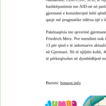
bashkëpunimin me AfD-në në parla
gjermanë e konsiderojnë këtë qëndr
qasje më pragmatike ndërsa një e k
Pakënaqësia me qeverinë gjermane
Friedrich Merz. Por mendimi nuk ë
13 për qind e të anketuarve aktual
në Gjermani. Në të njëjtën kohë, 4
të përkeqësohet në dymbëdhjetë m
Burimi:
botasot.info