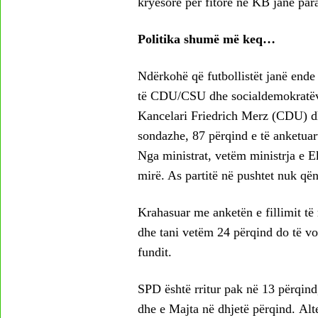
kryesorë për fitore në KB janë par
Politika shumë më keq…
Ndërkohë që futbollistët janë ende n
të CDU/CSU dhe socialdemokratëve 
Kancelari Friedrich Merz (CDU) dh
sondazhe, 87 përqind e të anketua
Nga ministrat, vetëm ministrja e
mirë. As partitë në pushtet nuk që
Krahasuar me anketën e fillimit t
dhe tani vetëm 24 përqind do të voto
fundit.
SPD është rritur pak në 13 përqind,
dhe e Majta në dhjetë përqind. Al