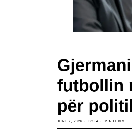
Gjermani
futbollin
për polit
JUNE 7, 2026
BOTA
MIN LEXIM