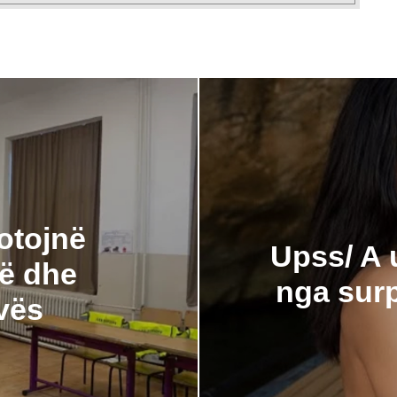
votojnë
Upss/ A 
lë dhe
nga surp
vës