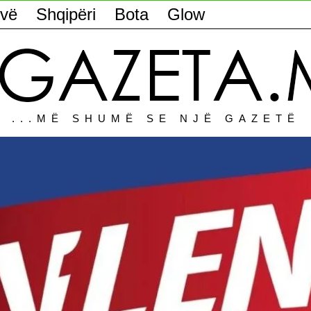
vë
Shqipëri
Bota
Glow
...MË SHUMË SE NJË GAZETË