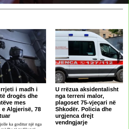
rrjeti i madh i
U rrëzua aksidentalisht
t të drogës dhe
nga terreni malor,
ntëve mes
plagoset 75-vjeçari në
 e Algjerisë, 78
Shkodër. Policia dhe
tuar
urgjenca drejt
vendngjarje
jolle ka goditur një nga