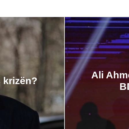
Ali Ahme
s krizën?
BD