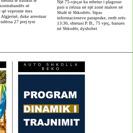
ë mëdha të trafikut të
Një 75-vjeçar ka mbetur i plagosur
kontrabandës së
pasi u rrëzua në një zonë malore në
e që vepronte mes
Shalë të Shkodrës. Sipas
 Algjerisë, duke arrestuar
informacioneve paraprake, rreth orës
 ndërsa 27 prej tyre
13:30, shtetasi P. B., 75 vjeç, banues
në Shkodër, dyshohet
AUTO SHKOLLA
BEKO