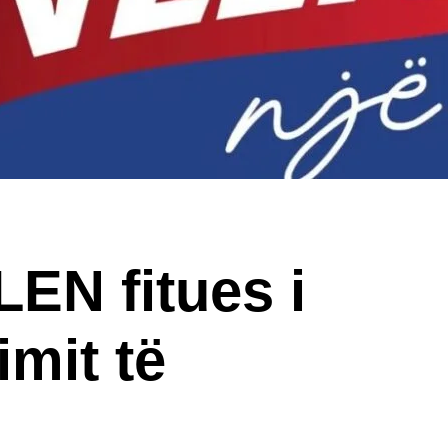
EN fitues i
imit të