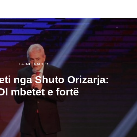
LAJMI I RADHËS
ti nga Shuto Orizarja:
I mbetet e fortë