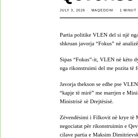
JULY 3, 2026
MAQEDONI
1 MINUT 
Partia politike VLEN del si një nga
shkruan javorja “Fokus” në analizën
Sipas “Fokus”-it, VLEN në këto dy 
nga rikonstruimi del me pozita të f
Javorja thekson se edhe pse VLEN 
“kapje të mirë” me marrjen e Minis
Ministrisë së Drejtësisë.
Zëvendësimi i Filkovit në krye të 
negociatat për rikonstruimin e 
cilave partia e Maksim Dimitrievsk