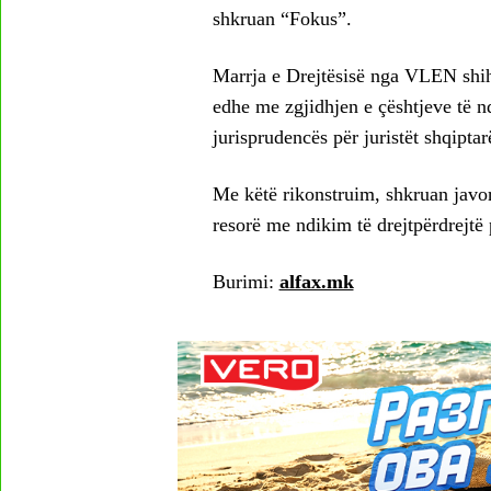
shkruan “Fokus”.
Marrja e Drejtësisë nga VLEN shihe
edhe me zgjidhjen e çështjeve të n
jurisprudencës për juristët shqiptar
Me këtë rikonstruim, shkruan javo
resorë me ndikim të drejtpërdrejtë p
Burimi:
alfax.mk