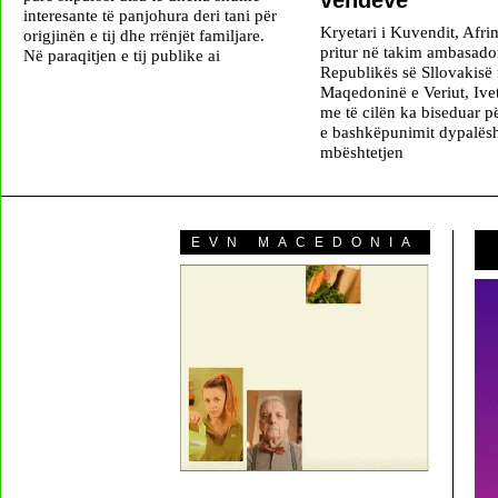
interesante të panjohura deri tani për
Kryetari i Kuvendit, Afri
origjinën e tij dhe rrënjët familjare.
pritur në takim ambasado
Në paraqitjen e tij publike ai
Republikës së Sllovakisë
Maqedoninë e Veriut, Ive
me të cilën ka biseduar pë
e bashkëpunimit dypalës
mbështetjen
EVN MACEDONIA