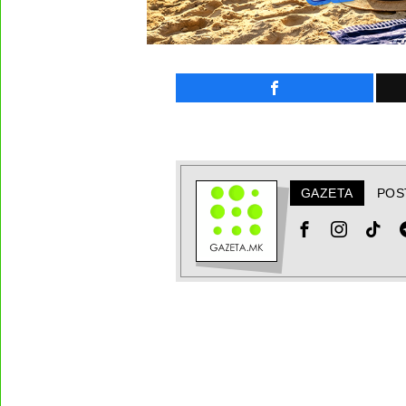
GAZETA
POS