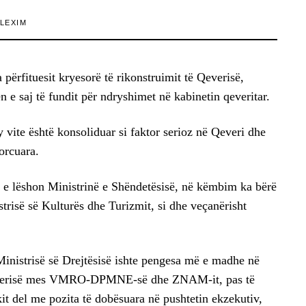
LEXIM
 përfituesit kryesorë të rikonstruimit të Qeverisë,
 e saj të fundit për ndryshimet në kabinetin qeveritar.
vite është konsoliduar si faktor serioz në Qeveri dhe
orcuara.
e lëshon Ministrinë e Shëndetësisë, në këmbim ka bërë
trisë së Kulturës dhe Turizmit, si dhe veçanërisht
Ministrisë së Drejtësisë ishte pengesa më e madhe në
Qeverisë mes VMRO-DPMNE-së dhe ZNAM-it, pas të
it del me pozita të dobësuara në pushtetin ekzekutiv,