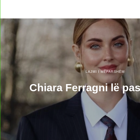
LAJMI I MËPARSHËM
Chiara Ferragni lë pa