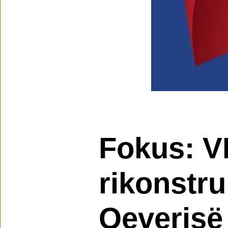
Fokus: VL
rikonstru
Qeverisë