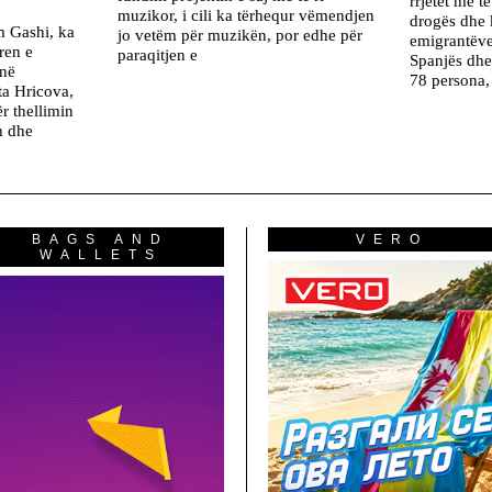
rrjetet më t
muzikor, i cili ka tërhequr vëmendjen
drogës dhe 
m Gashi, ka
jo vetëm për muzikën, por edhe për
emigrantëv
ren e
paraqitjen e
Spanjës dhe
 në
78 persona,
ta Hricova,
r thellimin
h dhe
BAGS AND
VERO
WALLETS