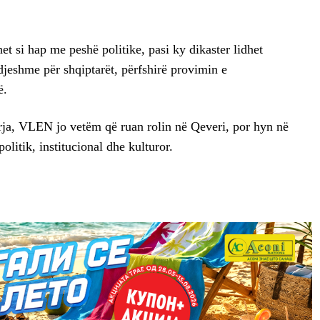
t si hap me peshë politike, pasi ky dikaster lidhet
djeshme për shqiptarët, përfshirë provimin e
ë.
rja, VLEN jo vetëm që ruan rolin në Qeveri, por hyn në
olitik, institucional dhe kulturor.