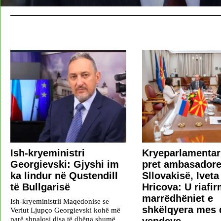
Ish-kryeministri
Kryeparlamentar
Georgievski: Gjyshi im
pret ambasadore
ka lindur në Qustendill
Sllovakisë, Iveta
të Bullgarisë
Hricova: U riafi
marrëdhëniet e
Ish-kryeministrii Maqedonise se
shkëlqyera mes 
Veriut Ljupço Georgievski kohë më
parë shpalosi disa të dhëna shumë
vendeve