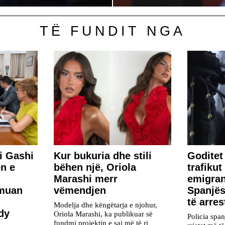
TË FUNDIT NGA
i Gashi
Kur bukuria dhe stili
Goditet 
n e
bëhen një, Oriola
trafiku
Marashi merr
emigra
rmuan
vëmendjen
Spanjës
të arres
Modelja dhe këngëtarja e njohur,
dy
Oriola Marashi, ka publikuar së
Policia span
fundmi projektin e saj më të ri