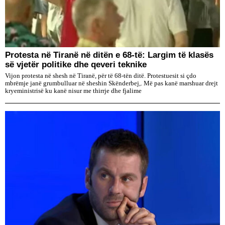
Protesta në Tiranë në ditën e 68-të: Largim të klasës
së vjetër politike dhe qeveri teknike
Vijon protesta në shesh në Tiranë, për të 68-tën ditë. Protestuesit si çdo
mbrëmje janë grumbulluar në sheshin Skënderbej,. Më pas kanë marshuar drejt
kryeministrisë ku kanë nisur me thirrje dhe fjalime