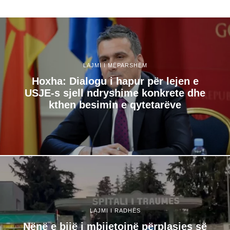
LAJMI I MËPARSHËM
Hoxha: Dialogu i hapur për lejen e
USJE-s sjell ndryshime konkrete dhe
kthen besimin e qytetarëve
LAJMI I RADHËS
Nënë e bijë i mbijetojnë përplasjes së