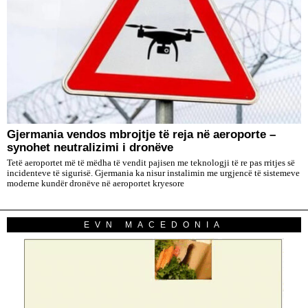
Gjermania vendos mbrojtje të reja në aeroporte –
synohet neutralizimi i dronëve
Tetë aeroportet më të mëdha të vendit pajisen me teknologji të re pas rritjes së
incidenteve të sigurisë. Gjermania ka nisur instalimin me urgjencë të sistemeve
moderne kundër dronëve në aeroportet kryesore
EVN MACEDONIA