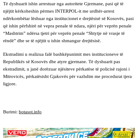
Të dyshuarit ishin arrestuar nga autoritete Gjermane, pasi që të
njëjtit kërkoheshin përmes INTERPOL-it me urdhër-arrest
ndërkombëtar lëshuar nga institucionet e drejtësisë së Kosovës, pasi
që ishin përfshirë në vepra penale të ndara, njëri për veprën penale
“Mashtrim” ndërsa tjetri për veprën penale “Shtytje në vrasje të
rëndë” dhe se të njëjtit u ishin shmangur drejtësisë.
Ekstradimi u realizua falë bashkëpunimit mes institucioneve të
Republikës së Kosovës dhe atyre gjermane. Të dyshuarit pas
ekstradimit, u janë dorëzuar njësiteve përkatëse të policisë rajoni i
Mitrovicës, përkatësisht Gjakovës për vazhdim me procedurat tjera
ligjore.
Burimi:
botasot.info