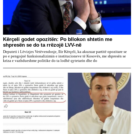
Kërçeli godet opozitën: Po bllokon shtetin me
shpresën se do ta rrëzojë LVV-në
Deputeti i Lëvizjes Vetëvendosje, Ilir Kërçeli, ka akuzuar partitë opozitare se
po e pengojnë funksionalizimin e institucioneve të Kosovës, me shpresën se
kriza e vazhdueshme politike do ta lodhë qytetarin dhe do