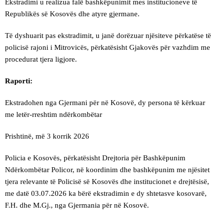
Ekstradimi u realizua falë bashkëpunimit mes institucioneve të
Republikës së Kosovës dhe atyre gjermane.
Të dyshuarit pas ekstradimit, u janë dorëzuar njësiteve përkatëse të
policisë rajoni i Mitrovicës, përkatësisht Gjakovës për vazhdim me
procedurat tjera ligjore.
Raporti:
Ekstradohen nga Gjermani për në Kosovë, dy persona të kërkuar
me letër-rreshtim ndërkombëtar
Prishtinë, më 3 korrik 2026
Policia e Kosovës, përkatësisht Drejtoria për Bashkëpunim
Ndërkombëtar Policor, në koordinim dhe bashkëpunim me njësitet
tjera relevante të Policisë së Kosovës dhe institucionet e drejtësisë,
me datë 03.07.2026 ka bërë ekstradimin e dy shtetasve kosovarë,
F.H. dhe M.Gj., nga Gjermania për në Kosovë.