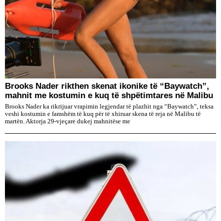
Brooks Nader rikthen skenat ikonike të “Baywatch”,
mahnit me kostumin e kuq të shpëtimtares në Malibu
Brooks Nader ka rikrijuar vrapimin legjendar të plazhit nga “Baywatch”, teksa
veshi kostumin e famshëm të kuq për të xhiruar skena të reja në Malibu të
martën. Aktorja 29-vjeçare dukej mahnitëse me