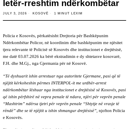
letër-rreshtim ndërkombëtar
JULY 3, 2026
KOSOVË
1 MINUT LEXIM
Policia e Kosovës, përkatësisht Drejtoria për Bashkëpunim
Ndërkombëtar Policor, në koordinim dhe bashkëpunim me njësitet
tjera relevante të Policisë së Kosovës dhe institucionet e drejtësisë,
me datë 03.07.2026 ka bërë ekstradimin e dy shtetasve kosovarë,
F.H. dhe M.Gj., nga Gjermania për në Kosovë.
“Të dyshuarit ishin arrestuar nga autoritete Gjermane, pasi që të
njëjtit kërkoheshin përmes INTERPOL-it me urdhër-arrest
ndërkombëtar lëshuar nga institucionet e drejtësisë së Kosovës, pasi
që ishin përfshirë në vepra penale të ndara, njëri për veprën penale
“Mashtrim” ndërsa tjetri për veprën penale “Shtytje në vrasje të
rëndë” dhe se të njëjtit u ishin shmangur drejtësisë”,
njofton Policia
e Kosovës.