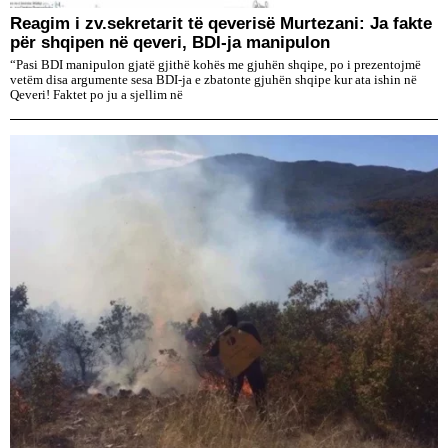
Reagim i zv.sekretarit të qeverisë Murtezani: Ja fakte
për shqipen në qeveri, BDI-ja manipulon
“Pasi BDI manipulon gjatë gjithë kohës me gjuhën shqipe, po i prezentojmë
vetëm disa argumente sesa BDI-ja e zbatonte gjuhën shqipe kur ata ishin në
Qeveri! Faktet po ju a sjellim në