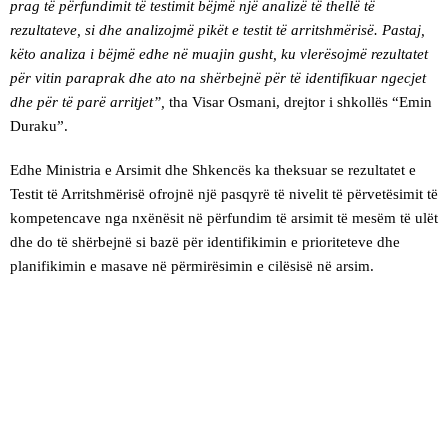
prag të përfundimit të testimit bëjmë një analizë të thellë të
rezultateve, si dhe analizojmë pikët e testit të arritshmërisë. Pastaj,
këto analiza i bëjmë edhe në muajin gusht, ku vlerësojmë rezultatet
për vitin paraprak dhe ato na shërbejnë për të identifikuar ngecjet
dhe për të parë arritjet”,
tha Visar Osmani, drejtor i shkollës “Emin
Duraku”.
Edhe Ministria e Arsimit dhe Shkencës ka theksuar se rezultatet e
Testit të Arritshmërisë ofrojnë një pasqyrë të nivelit të përvetësimit të
kompetencave nga nxënësit në përfundim të arsimit të mesëm të ulët
dhe do të shërbejnë si bazë për identifikimin e prioriteteve dhe
planifikimin e masave në përmirësimin e cilësisë në arsim.