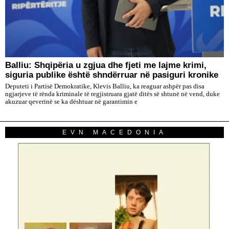
Balliu: Shqipëria u zgjua dhe fjeti me lajme krimi,
siguria publike është shndërruar në pasiguri kronike
Deputeti i Partisë Demokratike, Klevis Balliu, ka reaguar ashpër pas disa
ngjarjeve të rënda kriminale të regjistruara gjatë ditës së shtunë në vend, duke
akuzuar qeverinë se ka dështuar në garantimin e
EVN MACEDONIA