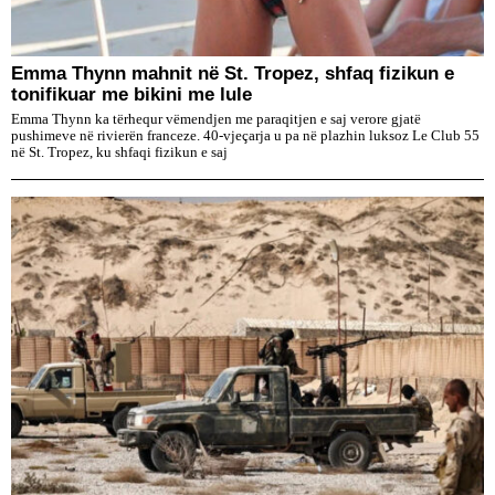
Emma Thynn mahnit në St. Tropez, shfaq fizikun e
tonifikuar me bikini me lule
Emma Thynn ka tërhequr vëmendjen me paraqitjen e saj verore gjatë
pushimeve në rivierën franceze. 40-vjeçarja u pa në plazhin luksoz Le Club 55
në St. Tropez, ku shfaqi fizikun e saj