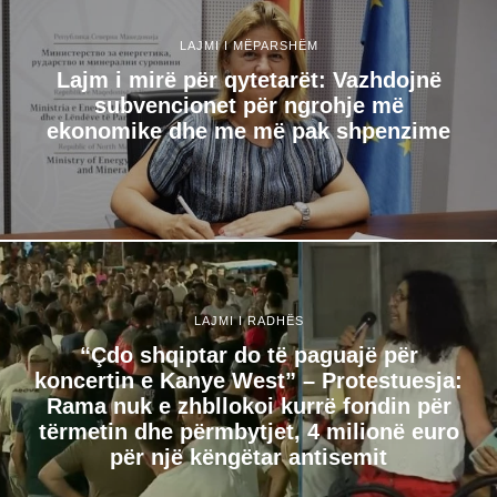
LAJMI I MËPARSHËM
Lajm i mirë për qytetarët: Vazhdojnë
subvencionet për ngrohje më
ekonomike dhe me më pak shpenzime
LAJMI I RADHËS
“Çdo shqiptar do të paguajë për
koncertin e Kanye West” – Protestuesja:
Rama nuk e zhbllokoi kurrë fondin për
tërmetin dhe përmbytjet, 4 milionë euro
për një këngëtar antisemit