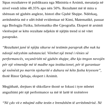
Sipas rezultateve të publikuara nga Ministria e Arsimit, mesatarja në
nivel vendi ishte 48.35% apo nën 50%. Rezultatet më të mira u
shënuan në gjuhën angleze, histori dhe Gjuhë Shqipe. Ndërkaq,
arritshmëria më e ulët është evidentuar në Kimi, Matematikë, pasuar
nga Biologjia Fizika, Informatika dhe Gjeografia. Ekspert të arsimit
vlerësojnë se këto rezultate ndjekin të njëjtin trend si në vitet
paraprake.
“Rezultatet janë të njëjta sikurse në testimin paraprak dhe nuk ka
ndonjë ndryshim substancial. Vërehet një trend i rënies së
performancës, veçanërisht në gjuhën shqipe, dhe kjo tregon nevojën
për një vëmendje më të madhe nga institucionet, për të garantuar
që nxënësit po marrin njohuritë e duhura në këto fusha kryesore”,
thotë Rinor Qehaja, ekspert i Arsimit.
Megjithatë, drejtues të shkollave thonë se fokusi i tyre mbetet
angazhimi për një performance sa më të lartë të nxënësve
“Në çdo vit e mbajmë edhe testin e brendshëm të arritshmërisë. Në