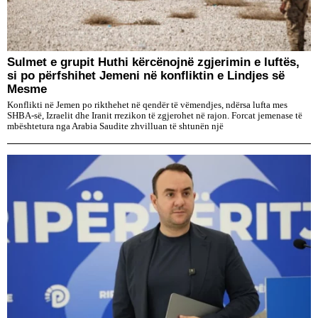
Sulmet e grupit Huthi kërcënojnë zgjerimin e luftës,
si po përfshihet Jemeni në konfliktin e Lindjes së
Mesme
Konflikti në Jemen po rikthehet në qendër të vëmendjes, ndërsa lufta mes
SHBA-së, Izraelit dhe Iranit rrezikon të zgjerohet në rajon. Forcat jemenase të
mbështetura nga Arabia Saudite zhvilluan të shtunën një