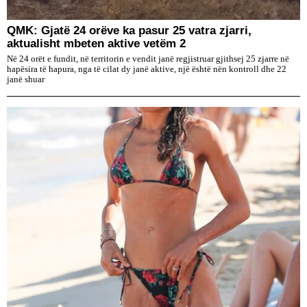
QMK: Gjatë 24 orëve ka pasur 25 vatra zjarri,
aktualisht mbeten aktive vetëm 2
Në 24 orët e fundit, në territorin e vendit janë regjistruar gjithsej 25 zjarre në
hapësira të hapura, nga të cilat dy janë aktive, një është nën kontroll dhe 22
janë shuar