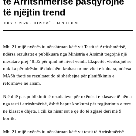
të Arritshmërisë pasqyrojnë
të njëjtin trend
JULY 7, 2026
KOSOVË
MIN LEXIM
Mbi 21 mijë nxënës iu nënshtruan këtë vit Testit të Arritshmërisë,
ndërsa rezultatet e publikuara nga Ministria e Arsimit tregojnë një
mesatare prej 48.35 për qind në nivel vendi. Ekspertët vlerësojnë se
nuk ka përmirësim të dukshëm krahasuar me vitet e kaluara, ndërsa
MASh thotë se rezultatet do të shërbejnë për planifikimin e
reformave në arsim.
Një ditë pas publikimit të rezultateve për nxënësit e klasave të nënta
nga testi i arritshmërisë, është hapur konkursi për regjistrimin e tyre
në klasat e dhjeta, i cili ka nisur sot e që do të zgjasë deri më 9
korrik.
Mbi 21 mijë nxënës iu nënshtruan këtë vit testit të Arritshmërisë.