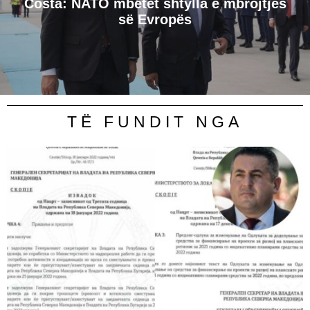
Costa: NATO mbetet shtylla e mbrojtjes
së Evropës
TË FUNDIT NGA