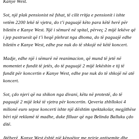
Kanye West.
Sot, një plak pensionist në fshat, të cilit rritja e pensionit i ishte
vetëm 2200 lekë të vjetra, do t’i paguajë këto para këtë herë për
biletën e Kanye West. Një i sëmurë në spital, përveç 2 mijë lekëve që
i jep pastruesit që t’i heqë plehrat nga dhoma, do të paguajë edhe
biletën e Kanye West, edhe pse nuk do të shkojë në këtë koncert.
Madje, edhe një i sëmurë në reanimacion, që mund të jetë në
momentet e fundit të jetës, do të paguajë 2 mijë lekëshin e tij të
fundit për koncertin e Kanye West, edhe pse nuk do të shkojë në atë
koncert.
Sot, çdo njeri që na shikon nga divani, këtu në protestë, do të
paguajë 2 mijë lekë të vjetra për koncertin. Qeveria zhbllokoi 4
milionë euro sepse koncerti ishte një dështim spektakolar, megjithëse
bëri një reklamë të madhe, duke filluar që nga Belinda Balluku çdo
ditë.
Atëherë, Kanye West është një këngëtar me prirje antisemite dhe