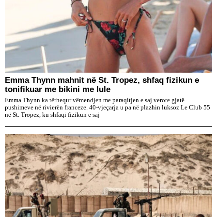
Emma Thynn mahnit në St. Tropez, shfaq fizikun e
tonifikuar me bikini me lule
Emma Thynn ka tërhequr vëmendjen me paraqitjen e saj verore gjatë
pushimeve në rivierën franceze. 40-vjeçarja u pa në plazhin luksoz Le Club 55
në St. Tropez, ku shfaqi fizikun e saj