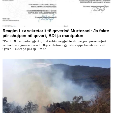
Reagim i zv.sekretarit të qeverisë Murtezani: Ja fakte
për shqipen në qeveri, BDI-ja manipulon
“Pasi BDI manipulon gjatë gjithë kohës me gjuhën shqipe, po i prezentojmë
vetëm disa argumente sesa BDI-ja e zbatonte gjuhën shqipe kur ata ishin në
Qeveri! Faktet po ju a sjellim në