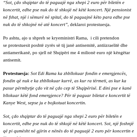
“Sot, çdo shqiptar do të paguajë nga xhepi 2 euro për biletën e
koncertit, edhe pse nuk do të shkojë në këtë koncert. Një pensionist
në fshat, një i sëmurë në spital, do të paguajnë këto para edhe pse
nuk do të shkojnë në atë koncert”
, deklaroi protestuesja.
Po ashtu, ajo u shpreh se kryeministri Rama, i cili pretendon
se protestuesit poshtë zyrës së tij janë antisemitë, antiizraelitë dhe
antiamerikanë, po sjell në Shqipëri me 4 milionë euro një këngëtar
antisemit.
Protestuesja:
Sot Edi Rama ka zhbllokuar fondin e emergjencës,
fondin që nuk e ka zhbllokuar kurrë, as kur ra tërmeti, as kur ka
pasur përmbytje çdo vit në çdo cep të Shqipërisë. E dini pse e kanë
bllokuar këtë fond emergjence? Për të paguar biletat e koncertit të
Kanye West, sepse ju e bojkotuat koncertin.
Sot, çdo shqiptar do të paguajë nga xhepi 2 euro për biletën e
koncertit, edhe pse nuk do të shkojë në këtë koncert. Sot, një foshnjë
që pi qumësht në gjirin e nënës do të paguajë 2 euro për koncertin e