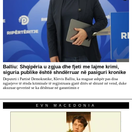
Balliu: Shqipëria u zgjua dhe fjeti me lajme krimi,
siguria publike është shndërruar në pasiguri kronike
Deputeti i Partisë Demokratike, Klevis Balliu, ka reaguar ashpër pas disa
ngjarjeve të rënda kriminale të regjistruara gjatë ditës së shtunë në vend, duke
akuzuar qeverinë se ka dështuar në garantimin e
EVN MACEDONIA