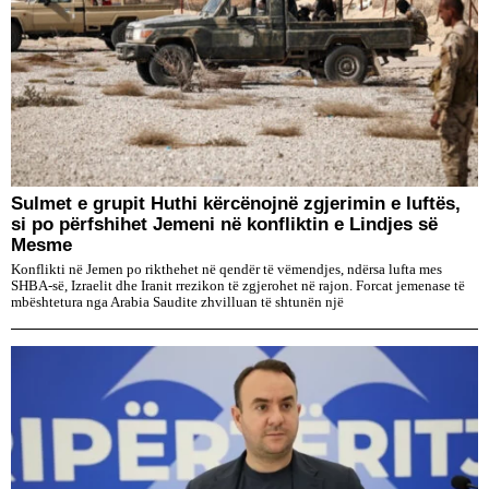
Sulmet e grupit Huthi kërcënojnë zgjerimin e luftës,
si po përfshihet Jemeni në konfliktin e Lindjes së
Mesme
Konflikti në Jemen po rikthehet në qendër të vëmendjes, ndërsa lufta mes
SHBA-së, Izraelit dhe Iranit rrezikon të zgjerohet në rajon. Forcat jemenase të
mbështetura nga Arabia Saudite zhvilluan të shtunën një