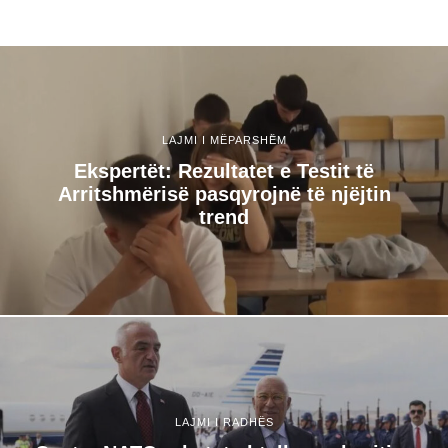
LAJMI I MËPARSHËM
Ekspertët: Rezultatet e Testit të
Arritshmërisë pasqyrojnë të njëjtin
trend
LAJMI I RADHËS