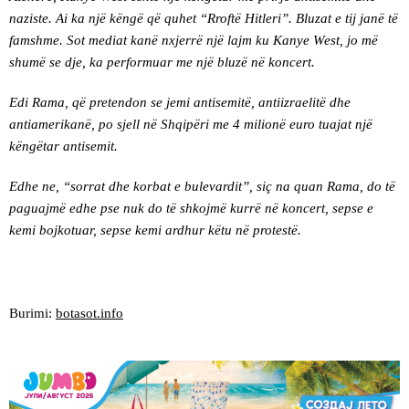
naziste. Ai ka një këngë që quhet “Rroftë Hitleri”. Bluzat e tij janë të
famshme. Sot mediat kanë nxjerrë një lajm ku Kanye West, jo më
shumë se dje, ka performuar me një bluzë në koncert.
Edi Rama, që pretendon se jemi antisemitë, antiizraelitë dhe
antiamerikanë, po sjell në Shqipëri me 4 milionë euro tuajat një
këngëtar antisemit.
Edhe ne, “sorrat dhe korbat e bulevardit”, siç na quan Rama, do të
paguajmë edhe pse nuk do të shkojmë kurrë në koncert, sepse e
kemi bojkotuar, sepse kemi ardhur këtu në protestë.
Burimi:
botasot.info