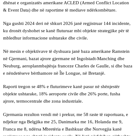
dhënat e organizatës amerikane ACLED (Armed Conflict Location
& Event Data) dhe në raportime të mediave ndërkombëtare.
Nga gushti 2024 deri në shkurt 2026 janë regjistruar 144 incidente,
ku dronët dyshohet se kanë fluturuar mbi objekte strategjike për të
mbledhur informacione ushtarake dhe civile.
Në mesin e objektivave të dyshuara janë baza amerikane Ramstein
në Gjermani, bazat ajrore gjermane në Ingolstadt-Manching dhe
Neuburg, aeroplanmbajtësja franceze Charles de Gaulle, si dhe baza
e nëndetëseve bërthamore në Île Longue, në Bretanjë.
Raporti tregon se 48% e fluturimeve kanë pasur në shënjestër
objekte ushtarake, 18% aeroporte civile dhe 26% porte, fusha
ajrore, termocentrale dhe zona industriale.
Gjermania rezulton vendi më i prekur, me 58 raste të raportuara, e
ndjekur nga Belgjika me 25, Danimarka me 16, Holanda me 9,
Franca me 8, ndërsa Mbretëria e Bashkuar dhe Norvegjia kanë