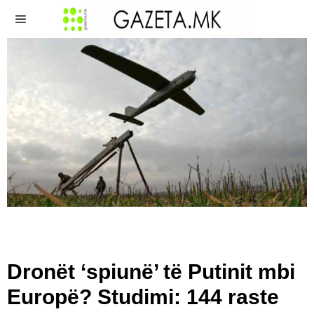
Dronët ‘spiunë’ të Putinit mbi
Europë? Studimi: 144 raste