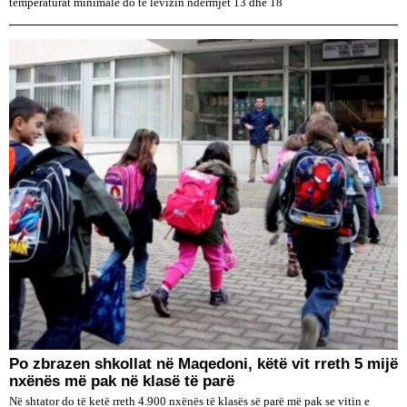
temperaturat minimale do të lëvizin ndërmjet 13 dhe 18
Po zbrazen shkollat në Maqedoni, këtë vit rreth 5 mijë
nxënës më pak në klasë të parë
Në shtator do të ketë rreth 4.900 nxënës të klasës së parë më pak se vitin e