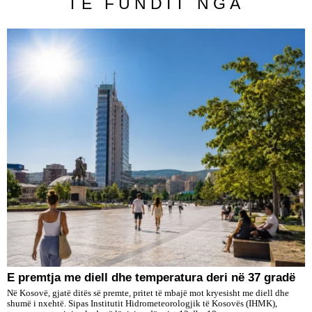
TË FUNDIT NGA
E premtja me diell dhe temperatura deri në 37 gradë
Në Kosovë, gjatë ditës së premte, pritet të mbajë mot kryesisht me diell dhe
shumë i nxehtë. Sipas Institutit Hidrometeorologjik të Kosovës (IHMK),