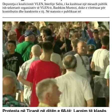
Deputetja e koalicionit VLEN, Imerlije Saliu, i ka kushtuar një mesazh publik
ish-sekretarit organizativ të VLEN-it, Bashkim Murtezi, duke e vlerësuar për
kontributin dhe karakterin e tij. Në statusin e publikuar në
Protesta në Tiranë në ditën e 68-të: Largim të klasës