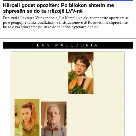
Kërçeli godet opozitën: Po bllokon shtetin me
shpresën se do ta rrëzojë LVV-në
Deputeti i Lëvizjes Vetëvendosje, Ilir Kërçeli, ka akuzuar partitë opozitare se
po e pengojnë funksionalizimin e institucioneve të Kosovës, me shpresën se
kriza e vazhdueshme politike do ta lodhë qytetarin dhe do
EVN MACEDONIA