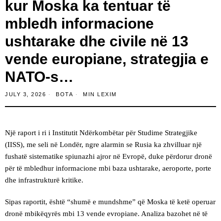
kur Moska ka tentuar të
mbledh informacione
ushtarake dhe civile në 13
vende europiane, strategjia e
NATO-s…
JULY 3, 2026
BOTA
MIN LEXIM
Një raport i ri i Institutit Ndërkombëtar për Studime Strategjike
(IISS), me seli në Londër, ngre alarmin se Rusia ka zhvilluar një
fushatë sistematike spiunazhi ajror në Evropë, duke përdorur dronë
për të mbledhur informacione mbi baza ushtarake, aeroporte, porte
dhe infrastrukturë kritike.
Sipas raportit, është “shumë e mundshme” që Moska të ketë operuar
dronë mbikëqyrës mbi 13 vende evropiane. Analiza bazohet në të