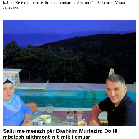
kaluar. Këtë e ka bërë të ditur sot ministrja e Arsimit dhe Shkencës, Vesna
Janevska,
Saliu me mesazh për Bashkim Murtezin: Do të
mbetesh gjithmonë një mik i çmuar