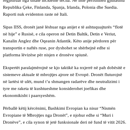
regjistruar nga shtatë incidente secila. Në listë përfshihen gjithashtu
Republika Çeke, Finlanda, Spanja, Irlanda, Polonia dhe Suedia.
Raporti nuk evidenton raste në Itali.
Sipas IISS, dronët janë lëshuar nga anijet e të ashtuquajturës “flotë
në hije” e Rusisë, e cila operon në Detin Baltik, Detin e Veriut,
Kanalin Anglez dhe Oqeanin Atlantik. Këto anije përdoren për
transportin e naftës ruse, por dyshohet se shërbejnë edhe si
platforma lëvizëse për nisjen e dronëve spiunë.
Ekspertët paralajmërojnë se kjo taktikë ka nxjerrë në pah dobësitë e
sistemeve aktuale të mbrojtjes ajrore në Evropë. Dronët fluturojnë
në lartësi të ulët, mund t’u shmangen radarëve dhe neutralizimi i
tyre me raketa të kushtueshme konsiderohet joefikas dhe
ekonomikisht i paarsyeshëm.
Përballë këtij kërcënimi, Bashkimi Evropian ka nisur “Nismën
Evropiane të Mbrojtjes nga Dronët”, e njohur edhe si “Muri i
Dronëve”, e cila synon të jetë funksionale deri në fund të vitit 2026.