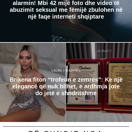
alarmin! Mbi 42 mijë foto dhe video të
abuzimit seksual me fëmijë zbulohen në
një faqe interneti shqiptare
LAJMI I RADHËS
Brikena fiton “trofeun e zemrës”: Ke një
elegancë që nuk blihet, e ardhmja jote
do jetë e shndritshme