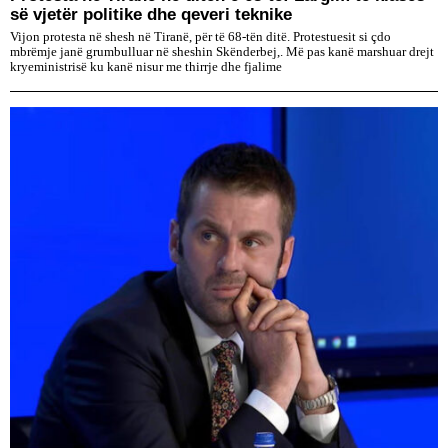
së vjetër politike dhe qeveri teknike
Vijon protesta në shesh në Tiranë, për të 68-tën ditë. Protestuesit si çdo
mbrëmje janë grumbulluar në sheshin Skënderbej,. Më pas kanë marshuar drejt
kryeministrisë ku kanë nisur me thirrje dhe fjalime