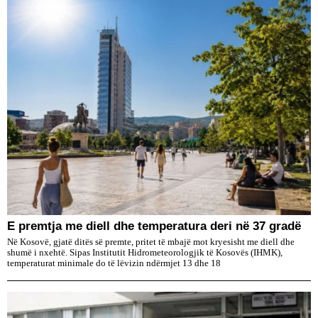
E premtja me diell dhe temperatura deri në 37 gradë
Në Kosovë, gjatë ditës së premte, pritet të mbajë mot kryesisht me diell dhe
shumë i nxehtë. Sipas Institutit Hidrometeorologjik të Kosovës (IHMK),
temperaturat minimale do të lëvizin ndërmjet 13 dhe 18