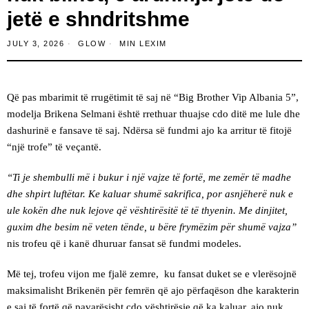
jetë e shndritshme
JULY 3, 2026
GLOW
MIN LEXIM
Që pas mbarimit të rrugëtimit të saj në “Big Brother Vip Albania 5”,
modelja Brikena Selmani është rrethuar thuajse cdo ditë me lule dhe
dashurinë e fansave të saj. Ndërsa së fundmi ajo ka arritur të fitojë
“një trofe” të veçantë.
“Ti je shembulli më i bukur i një vajze të fortë, me zemër të madhe
dhe shpirt luftëtar. Ke kaluar shumë sakrifica, por asnjëherë nuk e
ule kokën dhe nuk lejove që vështirësitë të të thyenin. Me dinjitet,
guxim dhe besim në veten tënde, u bëre frymëzim për shumë vajza”
nis trofeu që i kanë dhuruar fansat së fundmi modeles.
Më tej, trofeu vijon me fjalë zemre, ku fansat duket se e vlerësojnë
maksimalisht Brikenën për femrën që ajo përfaqëson dhe karakterin
e saj të fortë që pavarësisht çdo vështirësie që ka kaluar, ajo nuk