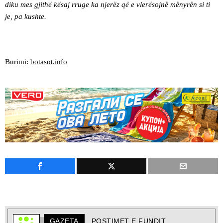
diku mes gjithë kësaj rruge ka njerëz që e vlerësojnë mënyrën si ti
je, pa kushte.
Burimi:
botasot.info
GAZETA
POSTIMET E FUNDIT