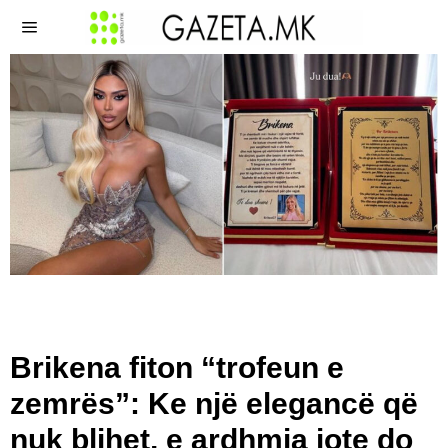
Brikena fiton “trofeun e
zemrës”: Ke një elegancë që
nuk blihet, e ardhmja jote do