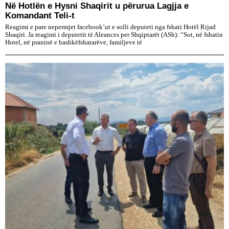
Në Hotlën e Hysni Shaqirit u përurua Lagjja e
Komandant Teli-t
Reagimi e pare nepermjet facebook’ut e solli deputeti nga fshati Hotël Rijad
Shaqiri. Ja reagimi i deputetit të Aleances per Shqiptarët (ASh): “Sot, në fshatin
Hotel, në praninë e bashkëfshatarëve, familjeve të