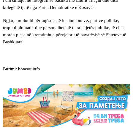
i cili shfaqet në fotografi së bashku me Endrit Thaçin dhe disa
kolegë të tjerë nga Partia Demokratike e Kosovës.
Ngjarja mblodhi përfaqësues të institucioneve, partive politike,
trupit diplomatik dhe personalitete të tjera të jetës publike, të cilët
morën pjesë në kremtimin e përvjetorit të pavarësisë së Shteteve të
Bashkuara.
Burimi:
botasot.info