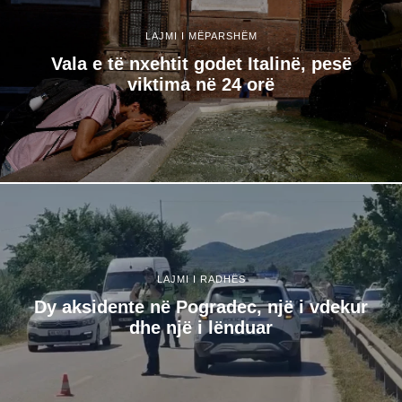
LAJMI I MËPARSHËM
Vala e të nxehtit godet Italinë, pesë
viktima në 24 orë
LAJMI I RADHËS
Dy aksidente në Pogradec, një i vdekur
dhe një i lënduar