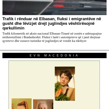
Trafik i rënduar në Elbasan, fluksi i emigrantëve në
gusht dhe lëvizjet drejt juglindjes vështirësojnë
qarkullimin
Trafik kilometrik në aksin nacional Elbasan-Tiranë në zonën e ashtuquajtur
rrethrrotullimi i Bradasheshit. Fluksi i lartë i automjeteve që i janë drejtuar
qyteteve dhe zonave turistike të juglindjes së vendit ka rikthyer
EVN MACEDONIA