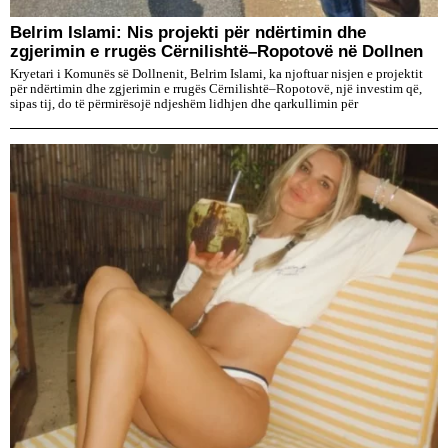
Belrim Islami: Nis projekti për ndërtimin dhe
zgjerimin e rrugës Cërnilishtë–Ropotovë në Dollnen
Kryetari i Komunës së Dollnenit, Belrim Islami, ka njoftuar nisjen e projektit
për ndërtimin dhe zgjerimin e rrugës Cërnilishtë–Ropotovë, një investim që,
sipas tij, do të përmirësojë ndjeshëm lidhjen dhe qarkullimin për