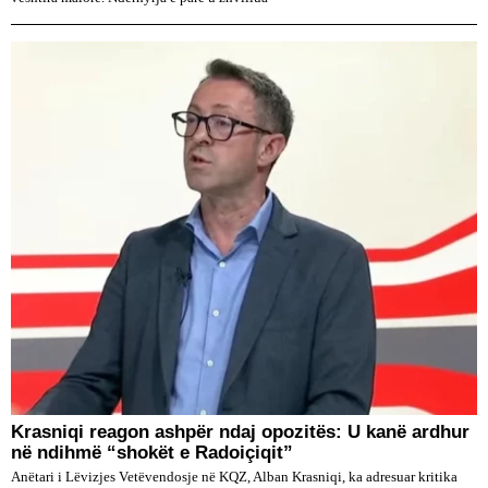
​Krasniqi reagon ashpër ndaj opozitës: U kanë ardhur
në ndihmë “shokët e Radoiçiqit”
Anëtari i Lëvizjes Vetëvendosje në KQZ, Alban Krasniqi, ka adresuar kritika