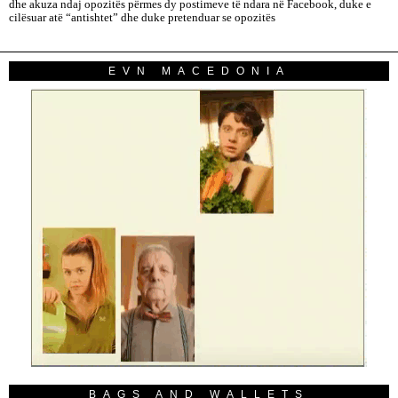
dhe akuza ndaj opozitës përmes dy postimeve të ndara në Facebook, duke e
cilësuar atë “antishtet” dhe duke pretenduar se opozitës
EVN MACEDONIA
BAGS AND WALLETS