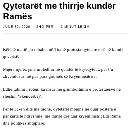
Qytetarët me thirrje kundër
Ramës
JUNE 30, 2026
SHQIPËRI
1 MINUT LEXIM
Këtë të martë po mbahet në Tiranë protesta qytetare e 31-të kundër
qeverisë.
Mijëra njerëz janë mbledhur në qendër të kryeqytetit, për t’u
zhvendosur më pas para godinës së Kryeminsitrisë.
Edhe tubimi i sotëm ka nisur me grumbullimin e protestuesve në
sheshin ‘Skënderbej’.
Për të 31-ën ditë me radhë, qytetarët mbajnë në duar postera e
pankarta të ndryshme, me thirrje drejtuar kryeministrit Edi Rama
dhe politikës shqiptare.