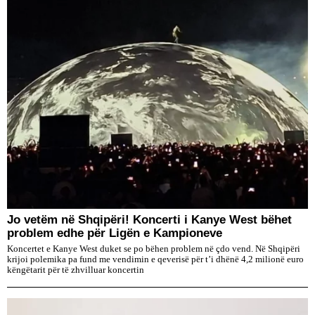
Jo vetëm në Shqipëri! Koncerti i Kanye West bëhet
problem edhe për Ligën e Kampioneve
Koncertet e Kanye West duket se po bëhen problem në çdo vend. Në Shqipëri
krijoi polemika pa fund me vendimin e qeverisë për t’i dhënë 4,2 milionë euro
këngëtarit për të zhvilluar koncertin