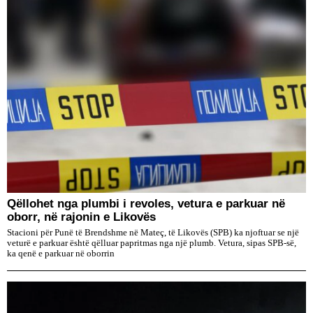
Qëllohet nga plumbi i revoles, vetura e parkuar në
oborr, në rajonin e Likovës
Stacioni për Punë të Brendshme në Mateç, të Likovës (SPB) ka njoftuar se një
veturë e parkuar është qëlluar papritmas nga një plumb. Vetura, sipas SPB-së,
ka qenë e parkuar në oborrin