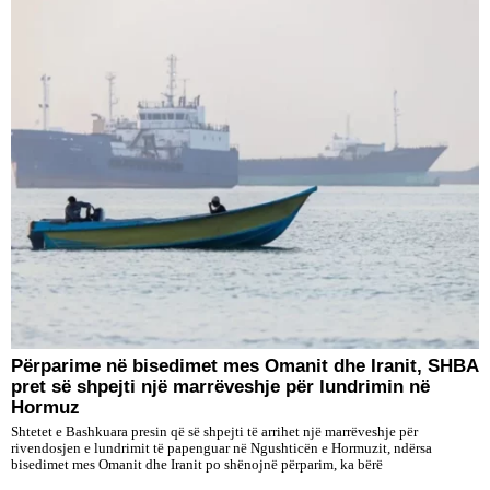
Përparime në bisedimet mes Omanit dhe Iranit, SHBA
pret së shpejti një marrëveshje për lundrimin në
Hormuz
Shtetet e Bashkuara presin që së shpejti të arrihet një marrëveshje për
rivendosjen e lundrimit të papenguar në Ngushticën e Hormuzit, ndërsa
bisedimet mes Omanit dhe Iranit po shënojnë përparim, ka bërë