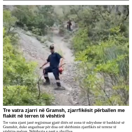
Tre vatra zjarri në Gramsh, zjarrfikësit përballen me
flakët në terren të vështirë
Tre vatra zjarri janë regjistruar gjatë ditës në zona të ndryshme të bashkisë së
Gramshit, duke angazhuar për disa orë shërbimin zjarrfikës në terrene të
vështira malore. Ndërhyrja e parë u zhvillua