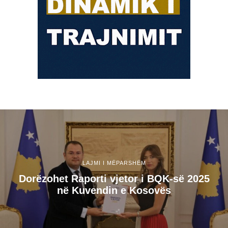
LAJMI I MËPARSHËM
Dorëzohet Raporti vjetor i BQK-së 2025
në Kuvendin e Kosovës