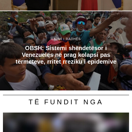
LAJMI I RADHËS
OBSH: Sistemi shëndetësor i
Venezuelës në prag kolapsi pas
tërmeteve, rritet rreziku i epidemive
TË FUNDIT NGA