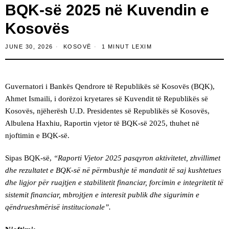
BQK-së 2025 në Kuvendin e
Kosovës
JUNE 30, 2026
KOSOVË
1 MINUT LEXIM
Guvernatori i Bankës Qendrore të Republikës së Kosovës (BQK),
Ahmet Ismaili, i dorëzoi kryetares së Kuvendit të Republikës së
Kosovës, njëherësh U.D. Presidentes së Republikës së Kosovës,
Albulena Haxhiu, Raportin vjetor të BQK-së 2025, thuhet në
njoftimin e BQK-së.
Sipas BQK-së,
“Raporti Vjetor 2025 pasqyron aktivitetet, zhvillimet
dhe rezultatet e BQK-së në përmbushje të mandatit të saj kushtetues
dhe ligjor për ruajtjen e stabilitetit financiar, forcimin e integritetit të
sistemit financiar, mbrojtjen e interesit publik dhe sigurimin e
qëndrueshmërisë institucionale”.