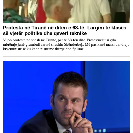
Protesta në Tiranë në ditën e 68-të: Largim të klasës
së vjetër politike dhe qeveri teknike
Vijon protesta në shesh në Tiranë, për të 68-tën ditë. Protestuesit si çdo
mbrëmje janë grumbulluar në sheshin Skënderbej,. Më pas kanë marshuar drejt
kryeministrisë ku kanë nisur me thirrje dhe fjalime