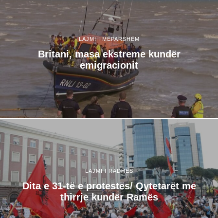
LAJMI I MËPARSHËM
Britani, masa ekstreme kundër
emigracionit
LAJMI I RADHËS
Dita e 31-të e protestës/ Qytetarët me
thirrje kundër Ramës