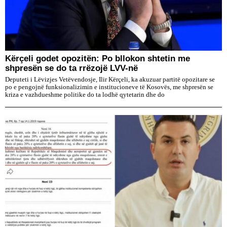
Kërçeli godet opozitën: Po bllokon shtetin me
shpresën se do ta rrëzojë LVV-në
Deputeti i Lëvizjes Vetëvendosje, Ilir Kërçeli, ka akuzuar partitë opozitare se
po e pengojnë funksionalizimin e institucioneve të Kosovës, me shpresën se
kriza e vazhdueshme politike do ta lodhë qytetarin dhe do