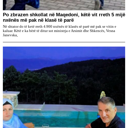
Po zbrazen shkollat në Maqedoni, këtë vit rreth 5 mijë
nxënës më pak në klasë të parë
Në shtator do të ketë rreth 4.900 nxënës të klasës së parë më pak se vitin e
kaluar. Këtë e ka bërë të ditur sot ministrja e Arsimit dhe Shkencës, Vesna
Janevska,