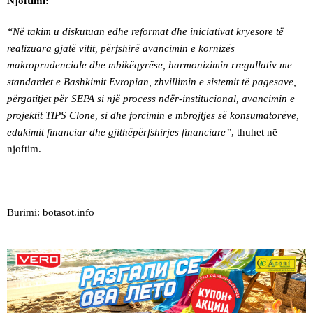
Njoftimi:
“Në takim u diskutuan edhe reformat dhe iniciativat kryesore të
realizuara gjatë vitit, përfshirë avancimin e kornizës
makroprudenciale dhe mbikëqyrëse, harmonizimin rregullativ me
standardet e Bashkimit Evropian, zhvillimin e sistemit të pagesave,
përgatitjet për SEPA si një process ndër-institucional, avancimin e
projektit TIPS Clone, si dhe forcimin e mbrojtjes së konsumatorëve,
edukimit financiar dhe gjithëpërfshirjes financiare”
, thuhet në
njoftim.
Burimi:
botasot.info