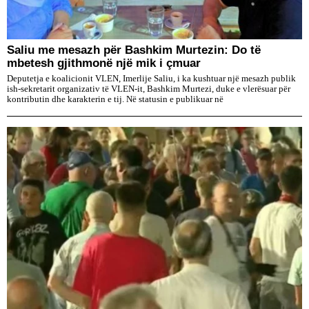
Saliu me mesazh për Bashkim Murtezin: Do të
mbetesh gjithmonë një mik i çmuar
Deputetja e koalicionit VLEN, Imerlije Saliu, i ka kushtuar një mesazh publik
ish-sekretarit organizativ të VLEN-it, Bashkim Murtezi, duke e vlerësuar për
kontributin dhe karakterin e tij. Në statusin e publikuar në