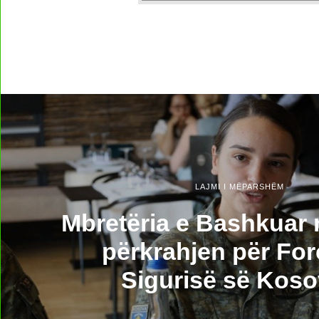
LAJMI I MËPARSHËM
Mbretëria e Bashkuar 
përkrahjen për For
Sigurisë së Kos