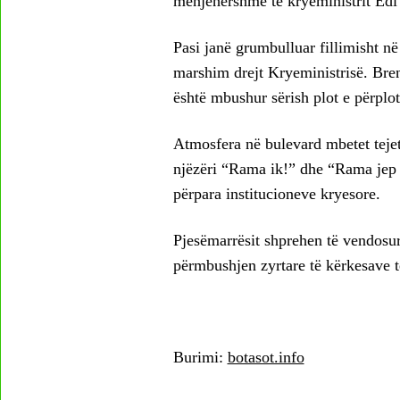
menjëhershme të kryeministrit Edi R
Pasi janë grumbulluar fillimisht në
marshim drejt Kryeministrisë. Br
është mbushur sërish plot e përplot
Atmosfera në bulevard mbetet tejet
njëzëri “Rama ik!” dhe “Rama jep d
përpara institucioneve kryesore.
Pjesëmarrësit shprehen të vendosur 
përmbushjen zyrtare të kërkesave t
Burimi:
botasot.info