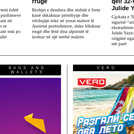
rrugë
qeli 32
Julide Y
rneti është
Reshjet e dendura dhe stuhitë e forta
h pushimeve
kanë shkaktuar përmbytje dhe
Gjykata e T
kham në
rrëshqitje toke në zonat malore të
sigurisë “a
t se
Austrisë perëndimore, duke bllokuar
ekstradimin
ham nuk po
rrugë dhe lënë disa alpinistë të
Julide Yazi
alin
izoluar në një strehë malore.
origjinë ng
më parë
BAGS AND
VERO
WALLETS