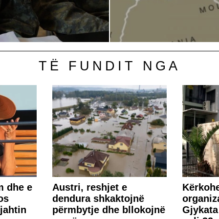
TË FUNDIT NGA
m dhe e
Austri, reshjet e
Kërkohe
os
dendura shkaktojnë
organiza
 jahtin
përmbytje dhe bllokojnë
Gjykata