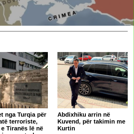
t nga Turqia për
Abdixhiku arrin në
të terroriste,
Kuvend, për takimin me
 e Tiranës lë në
Kurtin