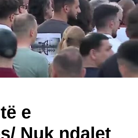
të e
s/ Nuk ndalet