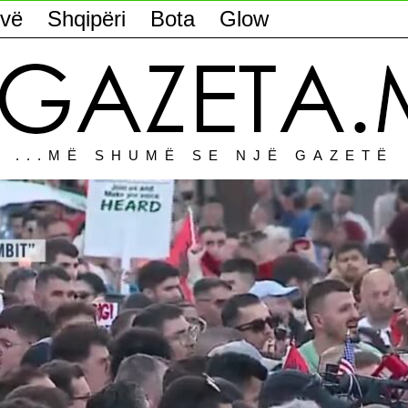
vë
Shqipëri
Bota
Glow
...MË SHUMË SE NJË GAZETË