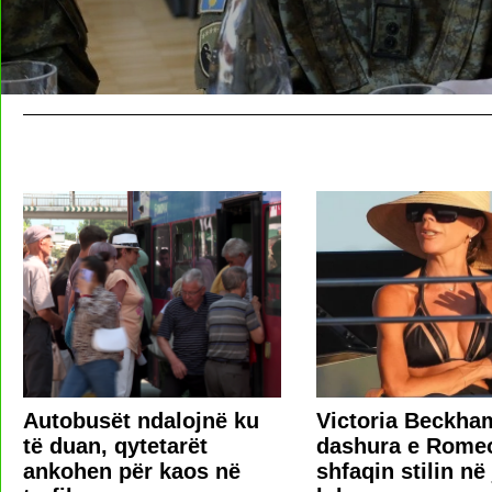
Autobusët ndalojnë ku
Victoria Beckha
të duan, qytetarët
dashura e Rome
ankohen për kaos në
shfaqin stilin në