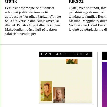
trafik
luksoz
Lexuesit dëshmojnë se autobusët
Gjatë javës së fundit, inte
ndalojnë jashtë stacioneve të
përfshirë nga drama rret
autobusëve “Aradhat Partizane”, nëte
të ndara të familjes Bec
Salla Universale dhe Bunjakovec, si
Mesdhe. Megjithatë, duke
dhe tek Pallati i Gjyqit dhe në rrugën
Victoria dhe David Beck
Makedonija, ndërsa ligji përcakton
lejojnë që përplasja me dj
saktësisht vendet për
EVN MACEDONIA