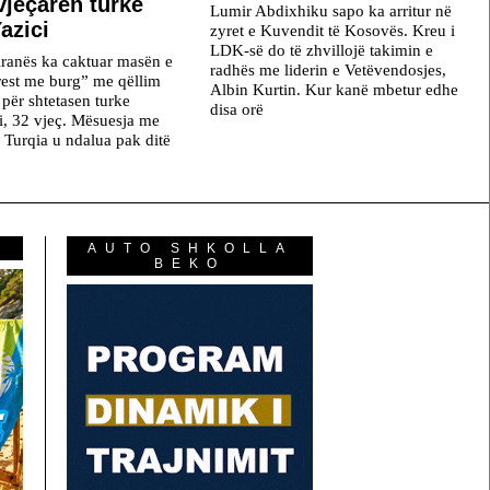
-vjeçaren turke
Lumir Abdixhiku sapo ka arritur në
azici
zyret e Kuvendit të Kosovës. Kreu i
LDK-së do të zhvillojë takimin e
iranës ka caktuar masën e
radhës me liderin e Vetëvendosjes,
rrest me burg” me qëllim
Albin Kurtin. Kur kanë mbetur edhe
 për shtetasen turke
disa orë
ci, 32 vjeç. Mësuesja me
a Turqia u ndalua pak ditë
AUTO SHKOLLA
BEKO