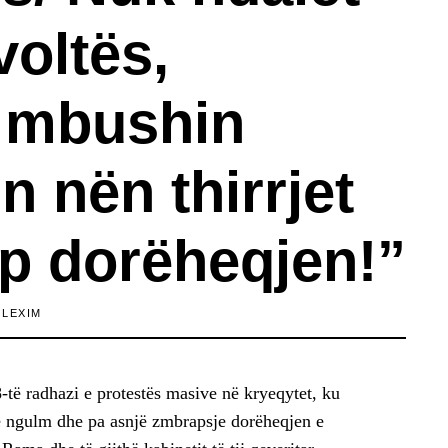
evoltës,
t mbushin
n nën thirrjet
p dorëheqjen!”
 LEXIM
-të radhazi e protestës masive në kryeqytet, ku
e ngulm dhe pa asnjë zmbrapsje dorëheqjen e