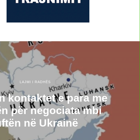
LAJMI I RADHËS
n kontaktet e para me
n për negociata mbi
uftën në Ukrainë