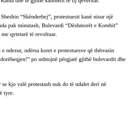
ama dhe të gjithë kabinetit të tij qeveritar.
 Sheshin “Skënderbej”, protestuesit kanë nisur një
enda pak minutash, Bulevardi “Dëshmorët e Kombit”
 me qytetarë të revoltuar.
 e ndezur, ndërsa koret e protestuesve që thërrasin
orëheqjen!” po ushtojnë përgjatë gjithë bulevardit dhe
se kjo valë protestash nuk do të ndalet deri në
ë tyre.