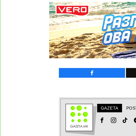
GAZETA
POS