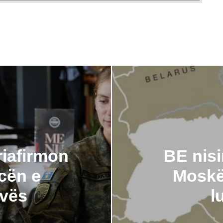
riafirmon
BE nisi
cën e
Moskë
ovës
l