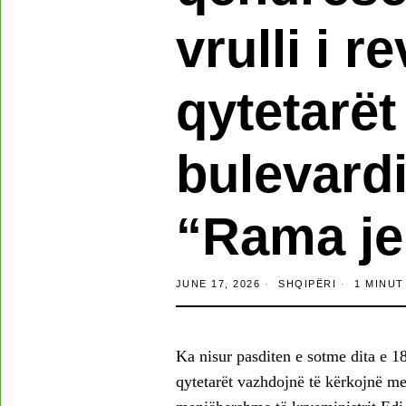
vrulli i r
qytetarë
bulevardi
“Rama je
JUNE 17, 2026
SHQIPËRI
1 MINUT
Ka nisur pasditen e sotme dita e 18
qytetarët vazhdojnë të kërkojnë m