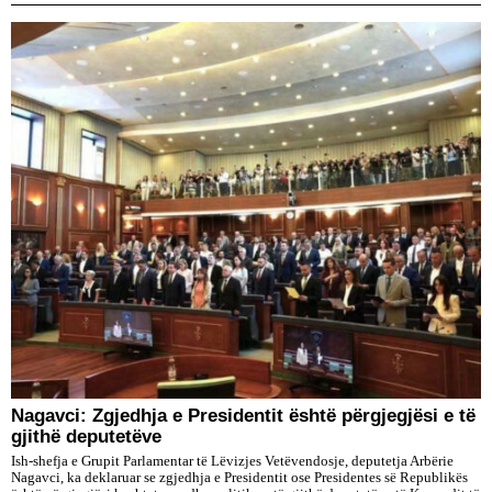
Nagavci: Zgjedhja e Presidentit është përgjegjësi e të
gjithë deputetëve
Ish-shefja e Grupit Parlamentar të Lëvizjes Vetëvendosje, deputetja Arbërie
Nagavci, ka deklaruar se zgjedhja e Presidentit ose Presidentes së Republikës