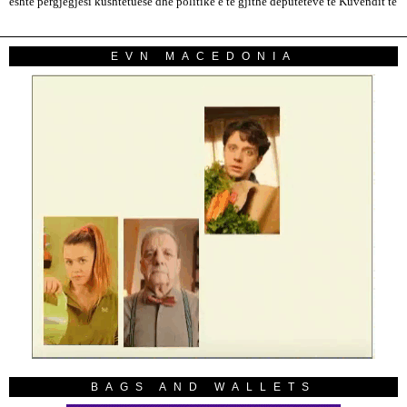
është përgjegjësi kushtetuese dhe politike e të gjithë deputetëve të Kuvendit të
EVN MACEDONIA
BAGS AND WALLETS