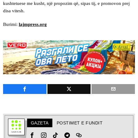
kushtetuese me kusht, një propozim që, sipas tij, e promovon prej
disa vitesh.
Burimi:
lajmpress.org
GAZETA
POSTIMET E FUNDIT