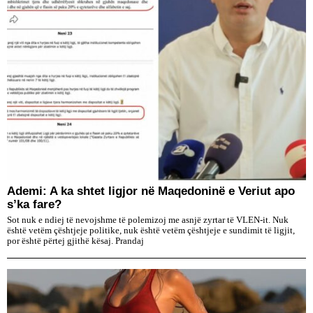
Ademi: A ka shtet ligjor në Maqedoninë e Veriut apo
s’ka fare?
Sot nuk e ndiej të nevojshme të polemizoj me asnjë zyrtar të VLEN-it. Nuk
është vetëm çështjeje politike, nuk është vetëm çështjeje e sundimit të ligjit,
por është përtej gjithë kësaj. Prandaj