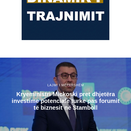
LAJMI I MËPARSHËM
Kryeministri Mickoski pret dhjetëra
investime potenciale turke pas forumit
të biznesit në Stamboll