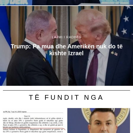
LAJMI I RADHËS
Trump: Pa mua dhe Amerikën nuk do të
kishte Izrael
TË FUNDIT NGA