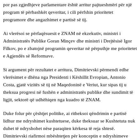
por pas zgjedhjeve parlamentare është arritur pajtueshmëri për një
program të përbashkët qeveritar, i cili përfshin prioritetet
programore dhe angazhimet e partisë së tij.
Ai vlerësoi se përfaqësuesit e ZNAM në ekzekutiv, ministri i
Administratës Publike Goran Minçev dhe ministri i Drejtësisë Igor
Filkov, po e zbatojnë programin qeveritar në përputhje me prioritetet
e Agjendës së Reformave.
Si argument për rezultatet e arritura, Dimitrievski përmendi edhe
vlerësimet e dhëna nga Presidenti i Këshillit Evropian, Antonio
Costa, gjatë vizitës së tij në Maqedoninë e Veriut, kur sipas tij u
theksua progresi në fushën e administratës publike dhe sundimit të
ligjit, sektorë që udhëhiqen nga kuadro të ZNAM.
Duke folur për çështjet politike, ai ritheksoi qëndrimin e partisë
lidhur me ndryshimet kushtetuese, duke theksuar se Kushtetuta nuk
duhet të ndryshohet nëse paraqiten kërkesa të reja shtesë.
Dimitrievski riafirmoi mbështetjen për konceptin e ndryshimeve