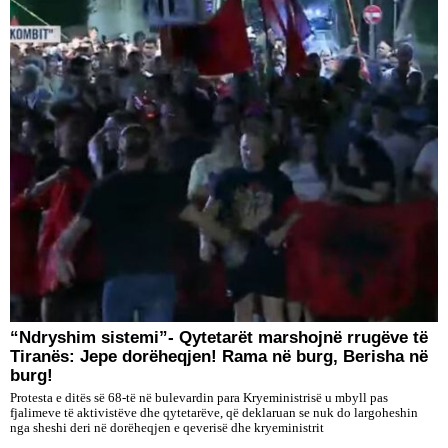
“Ndryshim sistemi”- Qytetarët marshojnë rrugëve të
Tiranës: Jepe dorëheqjen! Rama në burg, Berisha në
burg!
Protesta e ditës së 68-të në bulevardin para Kryeministrisë u mbyll pas
fjalimeve të aktivistëve dhe qytetarëve, që deklaruan se nuk do largoheshin
nga sheshi deri në dorëheqjen e qeverisë dhe kryeministrit