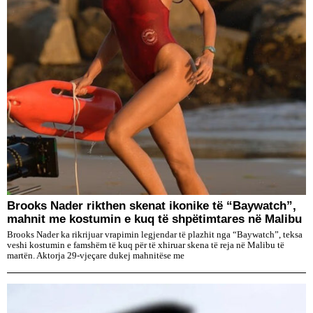
Brooks Nader rikthen skenat ikonike të “Baywatch”,
mahnit me kostumin e kuq të shpëtimtares në Malibu
Brooks Nader ka rikrijuar vrapimin legjendar të plazhit nga “Baywatch”, teksa
veshi kostumin e famshëm të kuq për të xhiruar skena të reja në Malibu të
martën. Aktorja 29-vjeçare dukej mahnitëse me