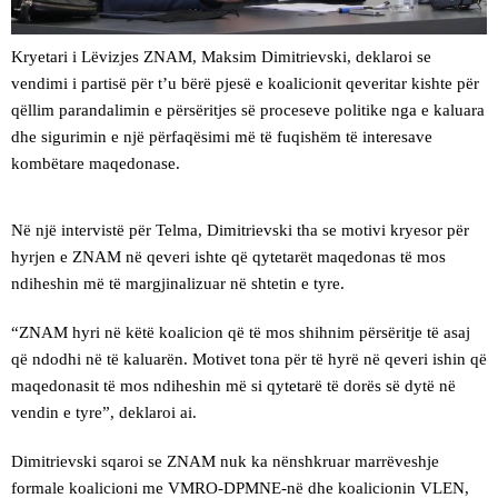
Kryetari i Lëvizjes ZNAM, Maksim Dimitrievski, deklaroi se
vendimi i partisë për t’u bërë pjesë e koalicionit qeveritar kishte për
qëllim parandalimin e përsëritjes së proceseve politike nga e kaluara
dhe sigurimin e një përfaqësimi më të fuqishëm të interesave
kombëtare maqedonase.
Në një intervistë për Telma, Dimitrievski tha se motivi kryesor për
hyrjen e ZNAM në qeveri ishte që qytetarët maqedonas të mos
ndiheshin më të margjinalizuar në shtetin e tyre.
“ZNAM hyri në këtë koalicion që të mos shihnim përsëritje të asaj
që ndodhi në të kaluarën. Motivet tona për të hyrë në qeveri ishin që
maqedonasit të mos ndiheshin më si qytetarë të dorës së dytë në
vendin e tyre”, deklaroi ai.
Dimitrievski sqaroi se ZNAM nuk ka nënshkruar marrëveshje
formale koalicioni me VMRO-DPMNE-në dhe koalicionin VLEN,