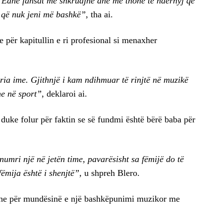
. Edhe fansat më shkruajnë dhe më thonë të ndërhyj që
a që nuk jeni më bashkë”
, tha ai.
e për kapitullin e ri profesional si menaxher
ia ime. Gjithnjë i kam ndihmuar të rinjtë në muzikë
he në sport”
, deklaroi ai.
, duke folur për faktin se së fundmi është bërë baba për
umri një në jetën time, pavarësisht sa fëmijë do të
fëmija është i shenjtë”,
u shpreh Blero.
 edhe për mundësinë e një bashkëpunimi muzikor me