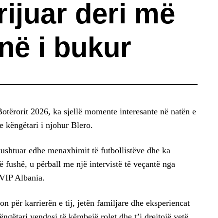
ijuar deri më
në i bukur
otërorit 2026, ka sjellë momente interesante në natën e
te këngëtari i njohur Blero.
ërkushtuar edhe menaxhimit të futbollistëve dhe ka
ë fushë, u përball me një intervistë të veçantë nga
 VIP Albania.
on për karrierën e tij, jetën familjare dhe eksperiencat
ngëtari vendosi të këmbejë rolet dhe t’i drejtojë vetë