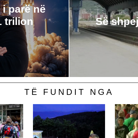
 i parë në
trilion
Së shpej
TË FUNDIT NGA