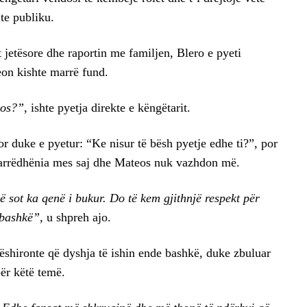
 te publiku.
at jetësore dhe raportin me familjen, Blero e pyeti
eon kishte marrë fund.
eos?”
, ishte pyetja direkte e këngëtarit.
r duke e pyetur: “Ke nisur të bësh pyetje edhe ti?”, por
 marrëdhënia mes saj dhe Mateos nuk vazhdon më.
 sot ka qenë i bukur. Do të kem gjithnjë respekt për
 bashkë”,
u shpreh ajo.
dëshironte që dyshja të ishin ende bashkë, duke zbuluar
ër këtë temë.