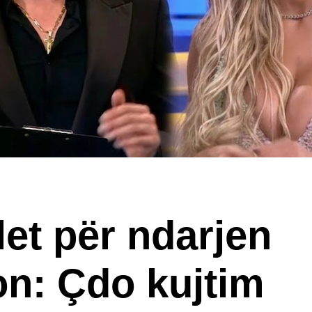
let për ndarjen
n: Çdo kujtim