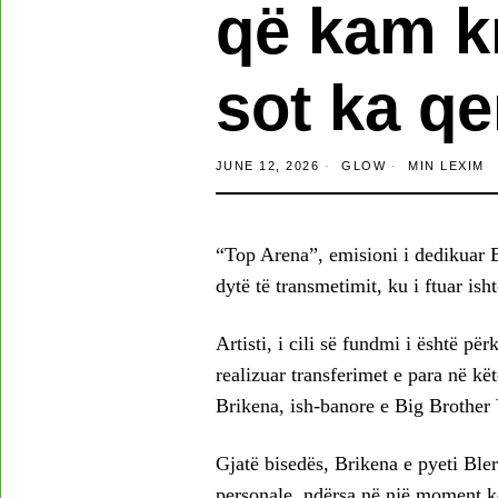
që kam kr
sot ka qe
JUNE 12, 2026
GLOW
MIN LEXIM
“Top Arena”, emisioni i dedikuar B
dytë të transmetimit, ku i ftuar ish
Artisti, i cili së fundmi i është p
realizuar transferimet e para në kët
Brikena, ish-banore e Big Brother
Gjatë bisedës, Brikena e pyeti Bler
personale, ndërsa në një moment kë