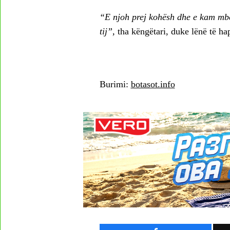
“E njoh prej kohësh dhe e kam mbë
tij”,
tha këngëtari, duke lënë të ha
Burimi:
botasot.info