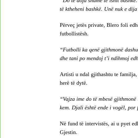
“Do të doja shumë të ishit bashkë
të ktheheni bashkë. Unë nuk e dij
Përveç jetës private, Blero foli edh
futbollistësh.
“Futbolli ka qenë gjithmonë dashur
dhe tani po mendoj t’i ndihmoj ed
Artisti u ndal gjithashtu te familja
herë të dytë.
“Vajza ime do të mbesë gjithmonë n
kem. Djali është ende i vogël, por 
Në fund të intervistës, ai u pyet
Gjestin.