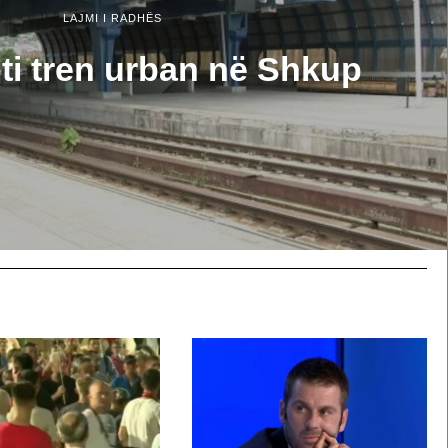
LAJMI I RADHËS
ti tren urban në Shkup