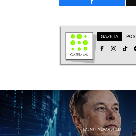
GAZETA
POS
LAJMI I MËPARSHËM