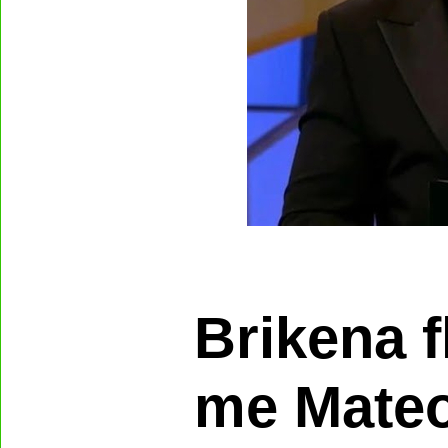
Brikena f
me Mateo