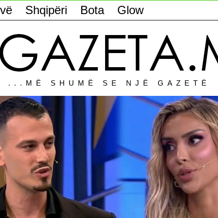
vë
Shqipëri
Bota
Glow
...MË SHUMË SE NJË GAZETË