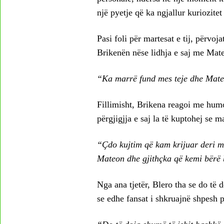
një pyetje që ka ngjallur kuriozitet
Pasi foli për martesat e tij, përvoj
Brikenën nëse lidhja e saj me Mat
“Ka marrë fund mes teje dhe Mat
Fillimisht, Brikena reagoi me humo
përgjigjja e saj la të kuptohej se
“Çdo kujtim që kam krijuar deri më
Mateon dhe gjithçka që kemi bërë
Nga ana tjetër, Blero tha se do të 
se edhe fansat i shkruajnë shpesh p