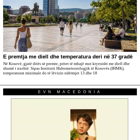
E premtja me diell dhe temperatura deri në 37 gradë
Në Kosovë, gjatë ditës së premte, pritet të mbajë mot kryesisht me diell dhe
shumë i nxehtë. Sipas Institutit Hidrometeorologjik të Kosovës (IHMK),
temperaturat minimale do të lëvizin ndërmjet 13 dhe 18
EVN MACEDONIA