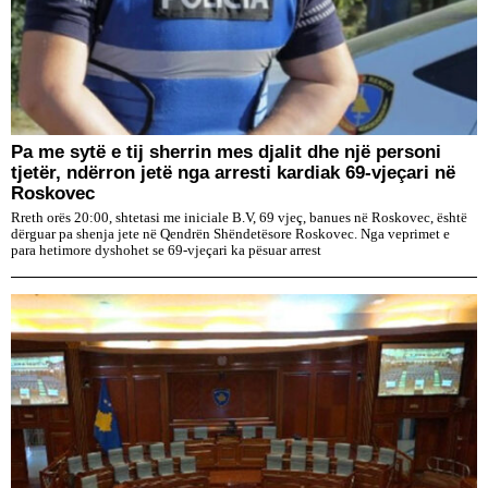
Pa me sytë e tij sherrin mes djalit dhe një personi
tjetër, ndërron jetë nga arresti kardiak 69-vjeçari në
Roskovec
Rreth orës 20:00, shtetasi me iniciale B.V, 69 vjeç, banues në Roskovec, është
dërguar pa shenja jete në Qendrën Shëndetësore Roskovec. Nga veprimet e
para hetimore dyshohet se 69-vjeçari ka pësuar arrest