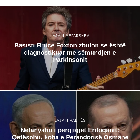
LAJMI I MËPARSHËM
Basisti Bruce Foxton zbulon se është
diagnostikuar me sëmundjen e
Parkinsonit
LAJMI I RADHËS
Netanyahu i përgjigjet Erdoganit:
Qetësohu, koha e Perandorisë Osmane