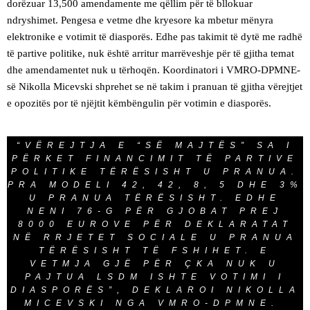
dorëzuar 13,500 amendamente me qëllim për të bllokuar
ndryshimet. Pengesa e vetme dhe kryesore ka mbetur mënyra
elektronike e votimit të diasporës. Edhe pas takimit të dytë me radhë
të partive politike, nuk është arritur marrëveshje për të gjitha temat
dhe amendamentet nuk u tërhoqën. Koordinatori i VMRO-DPMNE-
së Nikolla Micevski shprehet se në takim i pranuan të gjitha vërejtjet
e opozitës por të njëjtit këmbëngulin për votimin e diasporës.
“VËREJTJA E “SË MAJTËS” SA I
PËRKET FINANCIMIT TË PARTIVE
POLITIKE TËRËSISHT U PRANUA.
PRA MODELI 42, 42, 8, 5 DHE 3%
U PRANUA TËRËSISHT. EDHE
NENI 76-G PËR GJOBAT PREJ
8000 EUROVE PËR DEKLARATAT
NË RRJETET SOCIALE U PRANUA
TËRËSISHT TË FSHIHET. E
VETMJA GJË PËR ÇKA NUK U
PAJTUA LSDM ISHTE VOTIMI I
DIASPORËS”, DEKLAROI NIKOLLA
MICEVSKI NGA VMRO-DPMNE.