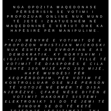
NGA OPOZITA MAQEDONASE
PËRSËRISIN SE VOTIMI I
PROPOZUAR ONLINE NUK MUND
TË JETË I ZBATUESHËM NË
MAQEDONINË E VERIUT DHE KA
HAPËSIRË PËR MANIPULIME.
“KJO MËNYRË E VOTIMIT QË E
PROPOZON HRISTIJAN MICKOSKI
NUK ËSHTË AS EVROPIAN E AS
DEMOKRATIK. KY NDRYSHIM I
LIGJIT PËR MËNYRË TË TILLË TË
VOTIMIT TË DIASPORËS E CILA
ËSHTË 100 MIJË APO 200 MIJË,
HAPË MUNDËSI PËR
KEQPËRDORIM, PËR VOTIM TË
KONTROLLUAR OSE NJË PERSON
TË VOTOJË NË EMËR TË DISA
NJERËZVE. ÇFARË NËSE DITËN E
VOTIMIT HAKOHET SISTEMI
ELEKTRONIK? SI DO TË JEMI TË
BINDUR SE DO TË KETË