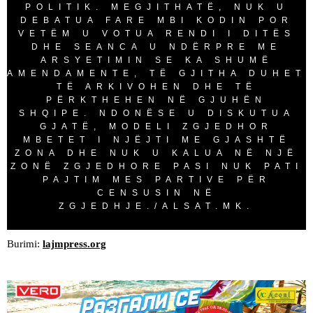
POLITIK. MEGJITHATË, NUK U
DEBATUA FARE MBI KODIN POR
VETËM U VOTUA RENDI I DITËS
DHE SEANCA U NDËRPRE ME
ARSYETIMIN SE KA SHUMË
AMENDAMENTE, TË GJITHA DUHET
TË ARKIVOHEN DHE TË
PËRKTHEHEN NË GJUHËN
SHQIPE. NDONËSE U DISKUTUA
GJATË, MODELI ZGJEDHOR
MBETET I NJËJTI ME GJASHTË
ZONA DHE NUK U KALUA NË NJË
ZONË ZGJEDHORE PASI NUK PATI
PAJTIM MES PARTIVE PËR
CENSUSIN NË
ZGJEDHJE./ALSAT.MK.
Burimi:
lajmpress.org