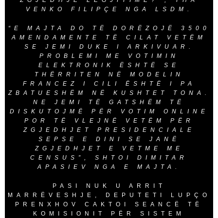
ZGJEDHJE LEGJITIME?”, THA
VENKO FILIPÇE NGA LSDM.
“E MAJTA DO TË DORËZOJË 3500
AMENDAMENTE TË CILAT VETËM
SE JEMI DUKE I ARKIVUAR.
PROBLEMI ME VOTIMIN
ELEKTRONIK ËSHTË SE
THËRRITEN NË MODELIN
FRANCEZ I CILI ËSHTË I PA
ZBATUESHËM NË KUSHTET TONA.
NE JEMI TË GATSHËM TË
DISKUTOJMË PËR VOTIM ONLINE
POR TË VLEJNË VETËM PËR
ZGJEDHJET PRESIDENCIALE
SEPSE E DINI SE JANË
ZGJEDHJET E VETME ME
CENSUS”, SHTOI DIMITAR
APASIEV NGA E MAJTA.
PASI NUK U ARRIT
MARRËVESHJE, DEPUTETI LUPÇO
PRENXHOV CAKTOI SEANCË TË
KOMISIONIT PËR SISTEM