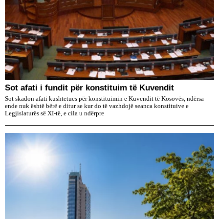
​Sot afati i fundit për konstituim të Kuvendit
Sot skadon afati kushtetues për konstituimin e Kuvendit të Kosovës, ndërsa
ende nuk është bërë e ditur se kur do të vazhdojë seanca konstituive e
Legjislaturës së XI-të, e cila u ndërpre