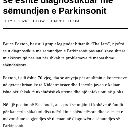
se është diagnostikuar me
sëmundjen e Parkinsonit
JULY 1, 2026
GLOW
1 MINUT LEXIM
Bruce Foxton, basisti i grupit legjendar britanik “The Jam”, njoftoi
se u diagnostikua me sëmundjen e Parkinsonit pas analizave shtesë
mjekësore që pasuan për shkak të problemeve të mëparshme
shëndetësore.
Foxton, i cili është 70 vjeç, tha se arsyeja për anulimin e koncerteve
në qytetet britanike të Kidderminster dhe Lincoln javën e kaluar
ishte për shkak të nxehtësisë ekstreme dhe një infeksioni në gjoks.
Në një postim në Facebook, ai sqaroi se trajtimi i kohëve të fundit
për kancerin shkaktoi disa ndërlikime shëndetësore dhe se testet e
mëvonshme të gjendjes së tij çuan në diagnozën e sëmundjes së
Parkinsonit.