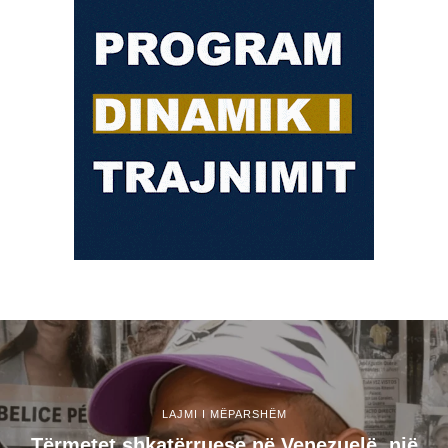
LAJMI I MËPARSHËM
Tërmetet shkatërruese në Venezuelë, një