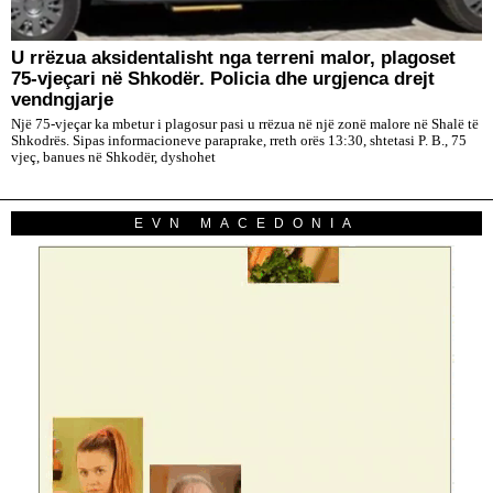
U rrëzua aksidentalisht nga terreni malor, plagoset
75-vjeçari në Shkodër. Policia dhe urgjenca drejt
vendngjarje
Një 75-vjeçar ka mbetur i plagosur pasi u rrëzua në një zonë malore në Shalë të
Shkodrës. Sipas informacioneve paraprake, rreth orës 13:30, shtetasi P. B., 75
vjeç, banues në Shkodër, dyshohet
EVN MACEDONIA