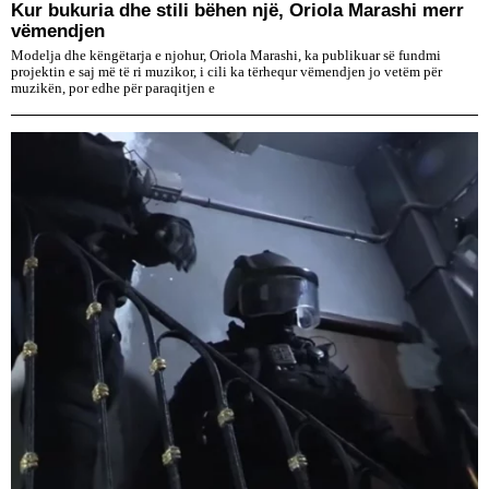
Kur bukuria dhe stili bëhen një, Oriola Marashi merr
vëmendjen
Modelja dhe këngëtarja e njohur, Oriola Marashi, ka publikuar së fundmi
projektin e saj më të ri muzikor, i cili ka tërhequr vëmendjen jo vetëm për
muzikën, por edhe për paraqitjen e