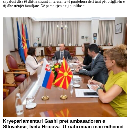
shpalosi disa të dhëna shumë interesante të panjohura deri tani për origjinën e
tij dhe rrënjët familjare. Në paraqitjen e tij publike ai
Kryeparlamentari Gashi pret ambasadoren e
Sllovakisë, Iveta Hricova: U riafirmuan marrëdhëniet