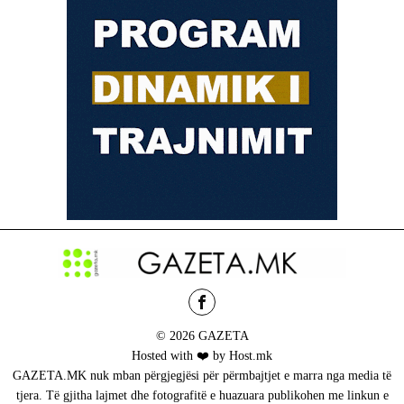
© 2026 GAZETA
Hosted with ❤️ by Host.mk
GAZETA.MK nuk mban përgjegjësi për përmbajtjet e marra nga media të
tjera. Të gjitha lajmet dhe fotografitë e huazuara publikohen me linkun e