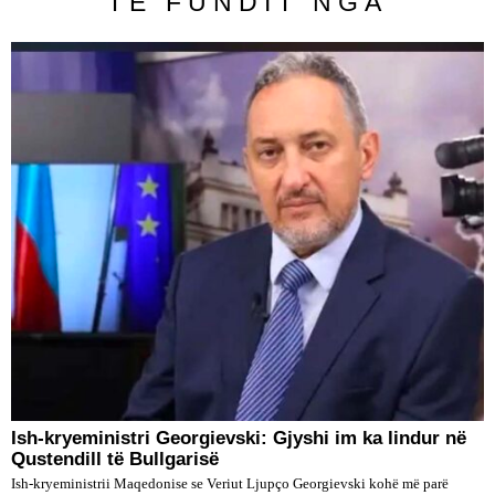
TË FUNDIT NGA
Ish-kryeministri Georgievski: Gjyshi im ka lindur në
Qustendill të Bullgarisë
Ish-kryeministrii Maqedonise se Veriut Ljupço Georgievski kohë më parë