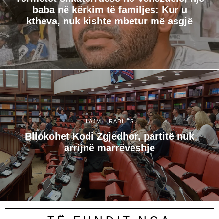
baba në kërkim të familjes: Kur u
ktheva, nuk kishte mbetur më asgjë
LAJMI I RADHËS
Bllokohet Kodi Zgjedhor, partitë nuk
arrijnë marrëveshje