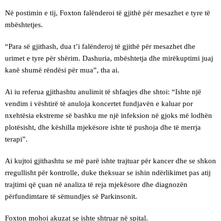
Në postimin e tij, Foxton falënderoi të gjithë për mesazhet e tyre të
mbështetjes.
“Para së gjithash, dua t’i falënderoj të gjithë për mesazhet dhe
urimet e tyre për shërim. Dashuria, mbështetja dhe mirëkuptimi juaj
kanë shumë rëndësi për mua”, tha ai.
Ai iu referua gjithashtu anulimit të shfaqjes dhe shtoi: “Ishte një
vendim i vështirë të anuloja koncertet fundjavën e kaluar por
nxehtësia ekstreme së bashku me një infeksion në gjoks më lodhën
plotësisht, dhe këshilla mjekësore ishte të pushoja dhe të merrja
terapi”.
Ai kujtoi gjithashtu se më parë ishte trajtuar për kancer dhe se shkon
rregullisht për kontrolle, duke theksuar se ishin ndërlikimet pas atij
trajtimi që çuan në analiza të reja mjekësore dhe diagnozën
përfundimtare të sëmundjes së Parkinsonit.
Foxton mohoi akuzat se ishte shtruar në spital.