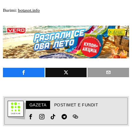
Burimi:
botasot.info
GAZETA
POSTIMET E FUNDIT