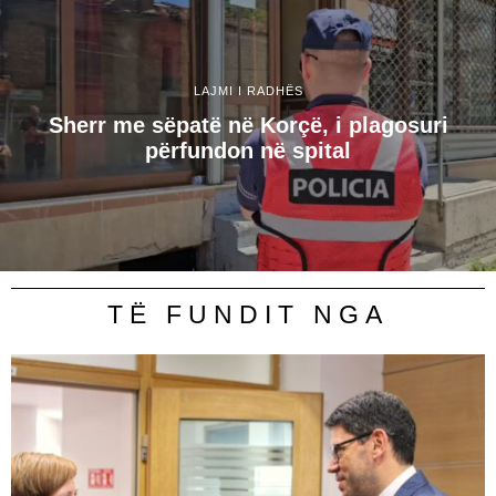
LAJMI I RADHËS
Sherr me sëpatë në Korçë, i plagosuri
përfundon në spital
TË FUNDIT NGA