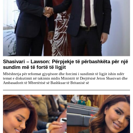
Shasivari – Lawson: Përpjekje të përbashkëta për një
sundim më të fortë të ligjit
Mbështetja për reformat gjyqësore dhe forcimi i sundimit të ligjit ishin ndër
temat e diskutimit në takimin midis Ministrit të Drejtësisë Jeton Shasivari dhe
Ambasadorit të Mbretërisë së Bashkuar të Britanisë së