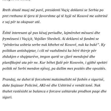
Rreth shtatë muaj më parë, presidenti Vuçiç deklaroi se Serbia po
pret rrethana të tjera të favorshme që të hyjë në Kosovë me ushtrinë
e saj për ta okupuar atë.
Është interesant që pas kësaj periudhe, lajmërohet mësuesi dhe
frymëzuesi i Vuçiçit, Vojsllav Shesheli. Ai deklaroi së fundmi se
“përderisa ushtria serbe nuk kthehet në Kosovë, nuk ka bukë”. Ky
politikan antishqiptar, i cili në vazhdimësi ka bërë thirrje për
zhdukjen e shqiptarëve, tregon qartë se çfarë mendojnë dhe
planifikojnë ata për ne. Kur bëhet fjalë për Kosovën, i gjithë spektri
politik në Serbi mendon njësoj, pa dallim mes pozitës dhe opozitës.
Prandaj, ne duhet të forcohemi maksimalisht në fushën e sigurisë,
duke fuqizuar Policinë, AKI-në dhe Ushtrinë e vendit tonë. Nuk
thuhet rastësisht se balanca e forcave ushtarake prodhon paqe dhe
siguri.