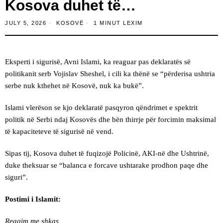
Kosova duhet të…
JULY 5, 2026
KOSOVË
1 MINUT LEXIM
Eksperti i sigurisë, Avni Islami, ka reaguar pas deklaratës së
politikanit serb Vojislav Sheshel, i cili ka thënë se “përderisa ushtria
serbe nuk kthehet në Kosovë, nuk ka bukë”.
Islami vlerëson se kjo deklaratë pasqyron qëndrimet e spektrit
politik në Serbi ndaj Kosovës dhe bën thirrje për forcimin maksimal
të kapaciteteve të sigurisë në vend.
Sipas tij, Kosova duhet të fuqizojë Policinë, AKI-në dhe Ushtrinë,
duke theksuar se “balanca e forcave ushtarake prodhon paqe dhe
siguri”.
Postimi i Islamit:
Reagim me shkas,