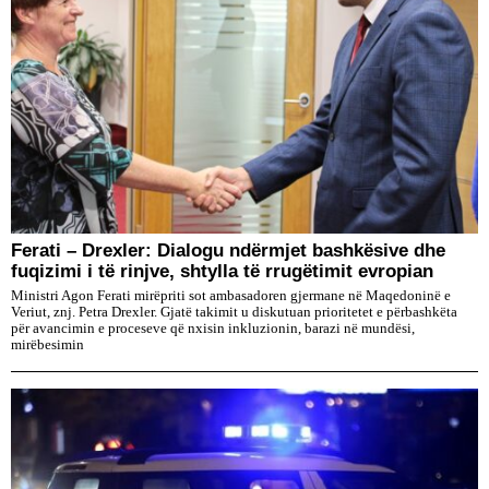
Ferati – Drexler: Dialogu ndërmjet bashkësive dhe
fuqizimi i të rinjve, shtylla të rrugëtimit evropian
Ministri Agon Ferati mirëpriti sot ambasadoren gjermane në Maqedoninë e
Veriut, znj. Petra Drexler. Gjatë takimit u diskutuan prioritetet e përbashkëta
për avancimin e proceseve që nxisin inkluzionin, barazi në mundësi,
mirëbesimin