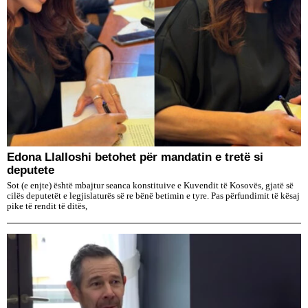
Edona Llalloshi betohet për mandatin e tretë si
deputete
Sot (e enjte) është mbajtur seanca konstituive e Kuvendit të Kosovës, gjatë së
cilës deputetët e legjislaturës së re bënë betimin e tyre. Pas përfundimit të kësaj
pike të rendit të ditës,