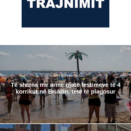
LAJMI I MËPARSHËM
Të shtëna me armë gjatë festimeve të 4
korrikut në Bruklin, tetë të plagosur