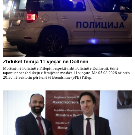
Zhduket fëmija 11 vjeçar në Dollnen
Mbrëmë në Policinë e Prilepit, respektivisht Policinë e Dollnenit, është
raportuar për zhdukejn e fëmijës të moshës 11 vjeçare. Më 05.08.2026 në orën
20:30 në Sektorin për Punë të Brendshme (SPB) Prilep,