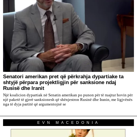
Senatori amerikan pret që përkrahja dypartiake ta
shtyjë përpara projektligjin për sanksione ndaj
Rusisë dhe Iranit
Një koalicion dypartiak në Senatin amerikan po punon për të ruajtur hovin për
një paketë të gjerë sanksionesh që shënjestron Rusinë dhe Iranin, me ligjvënës
nga të dyja partitë që argumentojnë se
EVN MACEDONIA