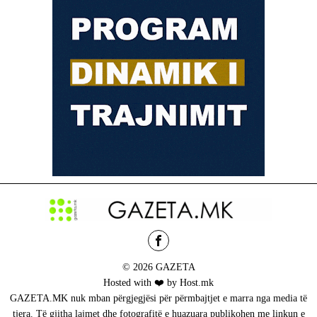
© 2026 GAZETA
Hosted with ❤️ by Host.mk
GAZETA.MK nuk mban përgjegjësi për përmbajtjet e marra nga media të
tjera. Të gjitha lajmet dhe fotografitë e huazuara publikohen me linkun e