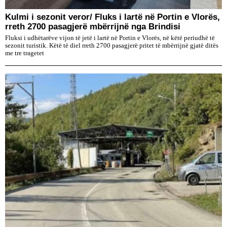
Kulmi i sezonit veror/ Fluks i lartë në Portin e Vlorës,
rreth 2700 pasagjerë mbërrijnë nga Brindisi
Fluksi i udhëtarëve vijon të jetë i lartë në Portin e Vlorës, në këtë periudhë të
sezonit turistik. Këtë të diel rreth 2700 pasagjerë pritet të mbërrijnë gjatë ditës
me tre tragetet