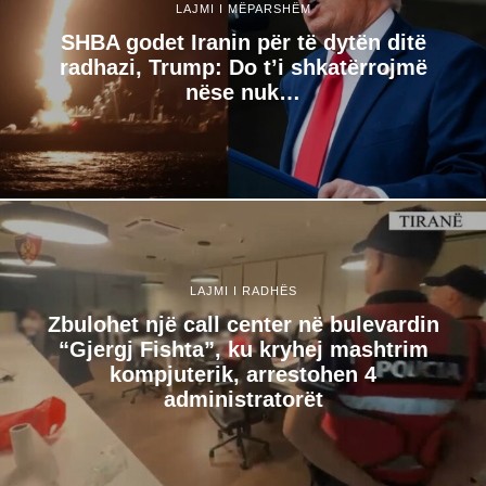
LAJMI I MËPARSHËM
SHBA godet Iranin për të dytën ditë
radhazi, Trump: Do t’i shkatërrojmë
nëse nuk…
LAJMI I RADHËS
Zbulohet një call center në bulevardin
“Gjergj Fishta”, ku kryhej mashtrim
kompjuterik, arrestohen 4
administratorët