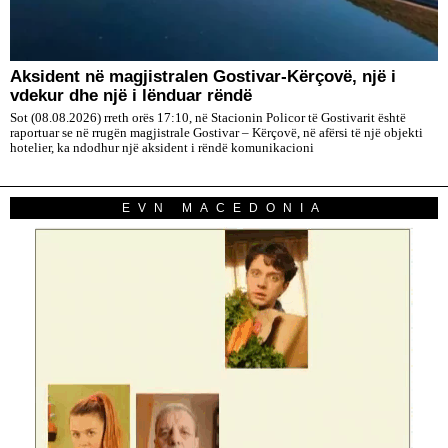
Aksident në magjistralen Gostivar-Kërçovë, një i
vdekur dhe një i lënduar rëndë
Sot (08.08.2026) rreth orës 17:10, në Stacionin Policor të Gostivarit është
raportuar se në rrugën magjistrale Gostivar – Kërçovë, në afërsi të një objekti
hotelier, ka ndodhur një aksident i rëndë komunikacioni
EVN MACEDONIA