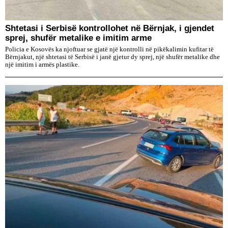
Shtetasi i Serbisë kontrollohet në Bërnjak, i gjendet
sprej, shufër metalike e imitim arme
Policia e Kosovës ka njoftuar se gjatë një kontrolli në pikëkalimin kufitar të
Bërnjakut, një shtetasi të Serbisë i janë gjetur dy sprej, një shufër metalike dhe
një imitim i armës plastike.