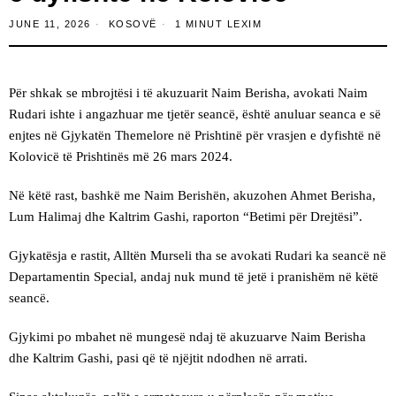
JUNE 11, 2026
KOSOVË
1 MINUT LEXIM
Për shkak se mbrojtësi i të akuzuarit Naim Berisha, avokati Naim
Rudari ishte i angazhuar me tjetër seancë, është anuluar seanca e së
enjtes në Gjykatën Themelore në Prishtinë për vrasjen e dyfishtë në
Kolovicë të Prishtinës më 26 mars 2024.
Në këtë rast, bashkë me Naim Berishën, akuzohen Ahmet Berisha,
Lum Halimaj dhe Kaltrim Gashi, raporton “Betimi për Drejtësi”.
Gjykatësja e rastit, Alltën Murseli tha se avokati Rudari ka seancë në
Departamentin Special, andaj nuk mund të jetë i pranishëm në këtë
seancë.
Gjykimi po mbahet në mungesë ndaj të akuzuarve Naim Berisha
dhe Kaltrim Gashi, pasi që të njëjtit ndodhen në arrati.