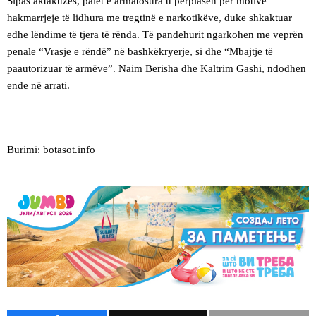
Sipas aktakuzës, palët e armatosura u përplasën për motive
hakmarrjeje të lidhura me tregtinë e narkotikëve, duke shkaktuar
edhe lëndime të tjera të rënda. Të pandehurit ngarkohen me veprën
penale “Vrasje e rëndë” në bashkëkryerje, si dhe “Mbajtje të
paautorizuar të armëve”. Naim Berisha dhe Kaltrim Gashi, ndodhen
ende në arrati.
Burimi:
botasot.info