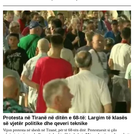
Protesta në Tiranë në ditën e 68-të: Largim të klasës
së vjetër politike dhe qeveri teknike
Vijon protesta në shesh në Tiranë, për të 68-tën ditë. Protestuesit si çdo