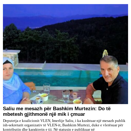
Saliu me mesazh për Bashkim Murtezin: Do të
mbetesh gjithmonë një mik i çmuar
Deputetja e koalicionit VLEN, Imerlije Saliu, i ka kushtuar një mesazh publik
ish-sekretarit organizativ të VLEN-it, Bashkim Murtezi, duke e vlerësuar për
kontributin dhe karakterin e tij. Në statusin e publikuar në