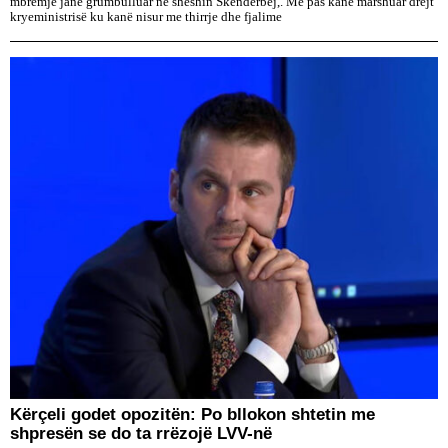
mbrëmje janë grumbulluar në sheshin Skënderbej,. Më pas kanë marshuar drejt
kryeministrisë ku kanë nisur me thirrje dhe fjalime
Kërçeli godet opozitën: Po bllokon shtetin me
shpresën se do ta rrëzojë LVV-në