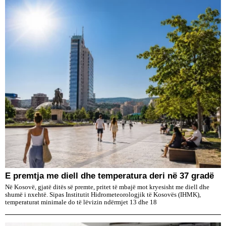
E premtja me diell dhe temperatura deri në 37 gradë
Në Kosovë, gjatë ditës së premte, pritet të mbajë mot kryesisht me diell dhe
shumë i nxehtë. Sipas Institutit Hidrometeorologjik të Kosovës (IHMK),
temperaturat minimale do të lëvizin ndërmjet 13 dhe 18