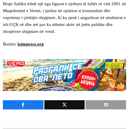
Beqir Sadiku është një nga figurat e njohura të luftës së vitit 2001 në
Maqedoninë e Veriut, i njohur në opinion si komandant dhe
veprimtar i çështjes shqiptare. Ai ka qenë i angazhuar në strukturat e
ish-UÇK-së dhe më pas ka mbetur aktiv në jetën publike dhe
shoqërore shqiptare në vend.
Burimi:
lajmpress.org