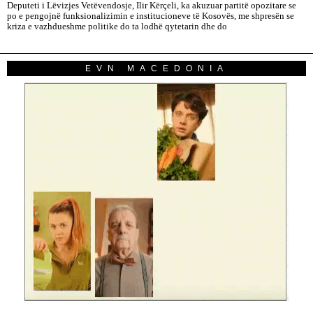
Deputeti i Lëvizjes Vetëvendosje, Ilir Kërçeli, ka akuzuar partitë opozitare se
po e pengojnë funksionalizimin e institucioneve të Kosovës, me shpresën se
kriza e vazhdueshme politike do ta lodhë qytetarin dhe do
EVN MACEDONIA