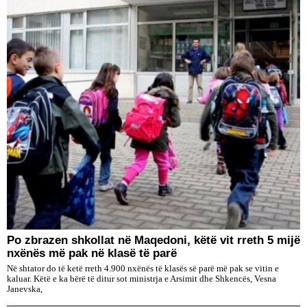
Po zbrazen shkollat në Maqedoni, këtë vit rreth 5 mijë
nxënës më pak në klasë të parë
Në shtator do të ketë rreth 4.900 nxënës të klasës së parë më pak se vitin e
kaluar. Këtë e ka bërë të ditur sot ministrja e Arsimit dhe Shkencës, Vesna
Janevska,