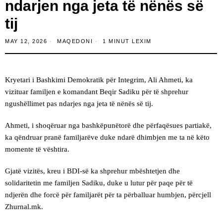
ndarjen nga jeta të nënës së
tij
MAY 12, 2026
MAQEDONI
1 MINUT LEXIM
Kryetari i Bashkimi Demokratik për Integrim, Ali Ahmeti, ka
vizituar familjen e komandant Beqir Sadiku për të shprehur
ngushëllimet pas ndarjes nga jeta të nënës së tij.
Ahmeti, i shoqëruar nga bashkëpunëtorë dhe përfaqësues partiakë,
ka qëndruar pranë familjarëve duke ndarë dhimbjen me ta në këto
momente të vështira.
Gjatë vizitës, kreu i BDI-së ka shprehur mbështetjen dhe
solidaritetin me familjen Sadiku, duke u lutur për paqe për të
ndjerën dhe forcë për familjarët për ta përballuar humbjen, përcjell
Zhurnal.mk.