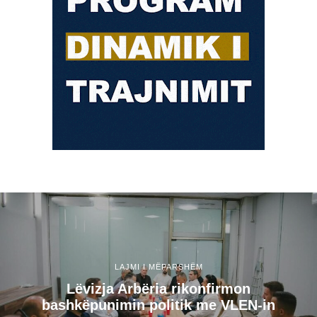
LAJMI I MËPARSHËM
Lëvizja Arbëria rikonfirmon
bashkëpunimin politik me VLEN-in