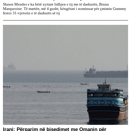
Shawn Mendes e ka bërë zyrtare lidhjen e tij me të dashurën, Bruna
Marquezine. Të martën, më 4 gusht, këngëtari i nominuar për çmimin Grammy
festoi 31-vjetorin e të dashurës së tij
Irani: Përparim në bisedimet me Omanin për