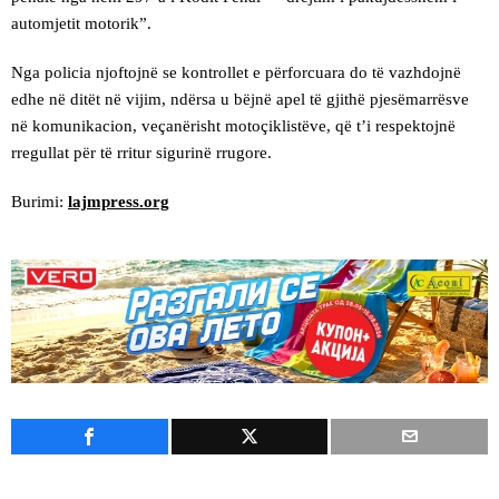
automjetit motorik”.
​Nga policia njoftojnë se kontrollet e përforcuara do të vazhdojnë
edhe në ditët në vijim, ndërsa u bëjnë apel të gjithë pjesëmarrësve
në komunikacion, veçanërisht motoçiklistëve, që t’i respektojnë
rregullat për të rritur sigurinë rrugore.
Burimi:
lajmpress.org