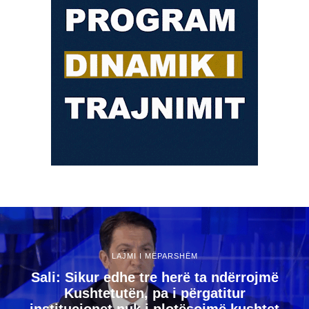
LAJMI I MËPARSHËM
Sali: Sikur edhe tre herë ta ndërrojmë
Kushtetutën, pa i përgatitur
institucionet nuk i plotësojmë kushtet