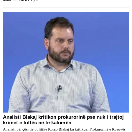
​Analisti Blakaj kritikon prokurorinë pse nuk i trajtoj
krimet e luftës në të kaluerën
Analisti për çështje politike Korab Blakaj ka kritikuar Prokurorinë e Kosovës