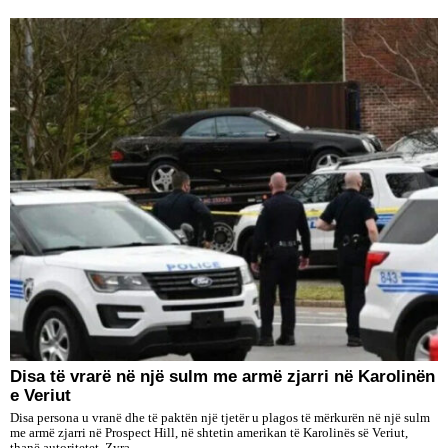
Disa të vrarë në një sulm me armë zjarri në Karolinën
e Veriut
Disa persona u vranë dhe të paktën një tjetër u plagos të mërkurën në një sulm
me armë zjarri në Prospect Hill, në shtetin amerikan të Karolinës së Veriut,
thanë autoritetet. Zyra