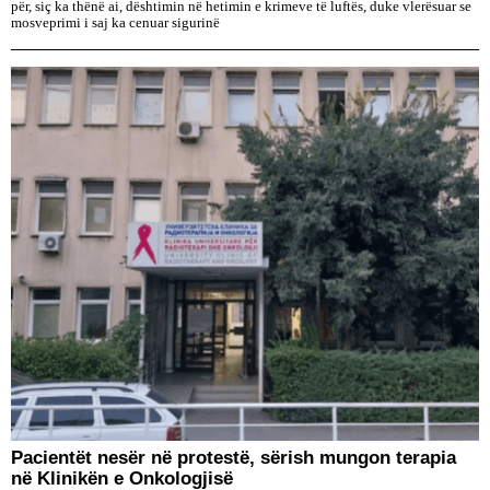
për, siç ka thënë ai, dështimin në hetimin e krimeve të luftës, duke vlerësuar se
mosveprimi i saj ka cenuar sigurinë
Pacientët nesër në protestë, sërish mungon terapia
në Klinikën e Onkologjisë