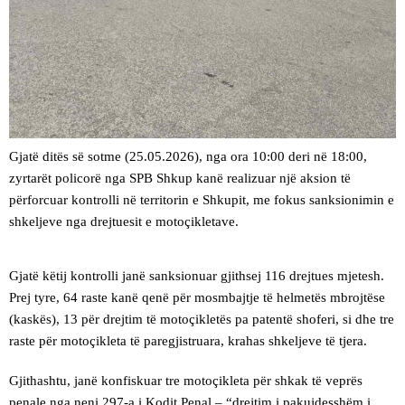
​Gjatë ditës së sotme (25.05.2026), nga ora 10:00 deri në 18:00,
zyrtarët policorë nga SPB Shkup kanë realizuar një aksion të
përforcuar kontrolli në territorin e Shkupit, me fokus sanksionimin e
shkeljeve nga drejtuesit e motoçikletave.
Gjatë këtij kontrolli janë sanksionuar gjithsej 116 drejtues mjetesh.
Prej tyre, 64 raste kanë qenë për mosmbajtje të helmetës mbrojtëse
(kaskës), 13 për drejtim të motoçikletës pa patentë shoferi, si dhe tre
raste për motoçikleta të paregjistruara, krahas shkeljeve të tjera.
​Gjithashtu, janë konfiskuar tre motoçikleta për shkak të veprës
penale nga neni 297-a i Kodit Penal – “drejtim i pakujdesshëm i