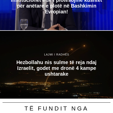
për anëtare e plotë në Bashkimin
Evropian!
LAJMI I RADHËS
Hezbollahu nis sulme të reja ndaj
Izraelit, godet me dronë 4 kampe
ushtarake
TË FUNDIT NGA