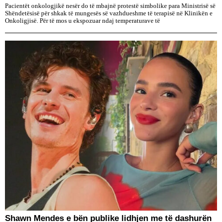
Pacientët onkologjikë nesër do të mbajnë protestë simbolike para Ministrisë së
Shëndetësisë për shkak të mungesës së vazhdueshme të terapisë në Klinikën e
Onkoligjisë. Për të mos u ekspozuar ndaj temperaturave të
​Shawn Mendes e bën publike lidhjen me të dashurën