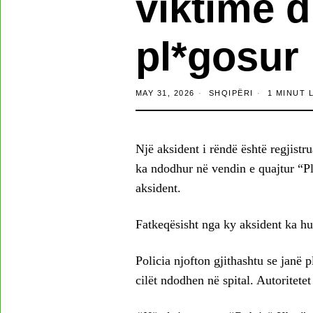
viktimë d
pl*gosur
MAY 31, 2026
SHQIPËRI
1 MINUT 
Një aksident i rëndë është regjistr
ka ndodhur në vendin e quajtur “Pl
aksident.
Fatkeqësisht nga ky aksident ka hum
Policia njofton gjithashtu se janë 
cilët ndodhen në spital. Autoritetet