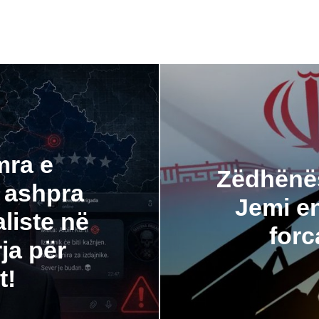
mra e
Zëdhënës
 ashpra
Jemi en
liste në
forc
ja për
t!