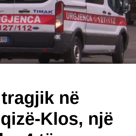
tragjik në
qizë-Klos, një