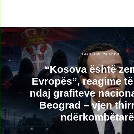
LAJMI I MËPARSHËM
“Kosova është ze
Evropës”, reagime të
ndaj grafiteve naciona
Beograd – vjen thirr
ndërkombëtarë