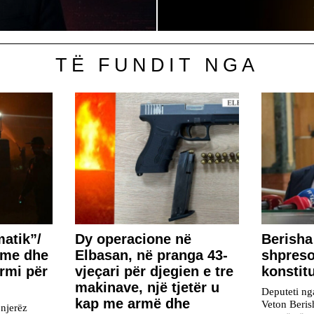
TË FUNDIT NGA
matik”/
Dy operacione në
Berisha
eme dhe
Elbasan, në pranga 43-
shpreso
armi për
vjeçari për djegien e tre
konstit
makinave, një tjetër u
Deputeti ng
kap me armë dhe
Veton Beris
 njerëz