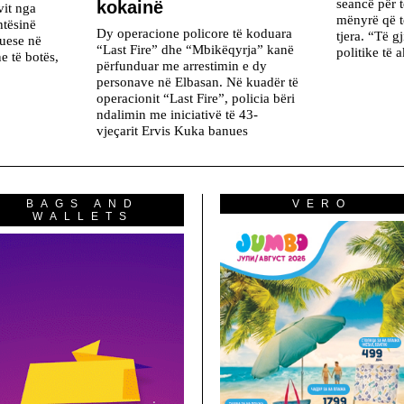
seancë për t
kokainë
vit nga
mënyrë që t
tësinë
Dy operacione policore të koduara
tjera. “Të g
ruese në
“Last Fire” dhe “Mbikëqyrja” kanë
politike të 
e të botës,
përfunduar me arrestimin e dy
personave në Elbasan. Në kuadër të
operacionit “Last Fire”, policia bëri
ndalimin me iniciativë të 43-
vjeçarit Ervis Kuka banues
BAGS AND
VERO
WALLETS