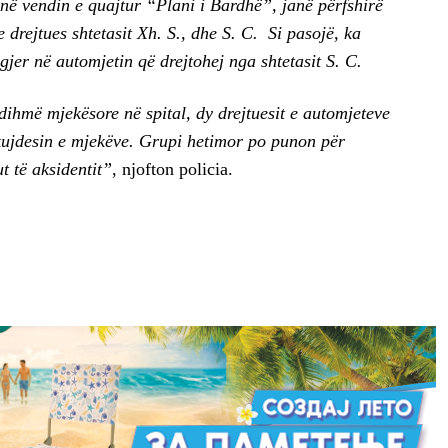
në vendin e quajtur “Plani i Bardhë”, janë përfshirë
drejtues shtetasit Xh. S., dhe S. C. Si pasojë, ka
jer në automjetin që drejtohej nga shtetasit S. C.
dihmë mjekësore në spital, dy drejtuesit e automjeteve
 kujdesin e mjekëve. Grupi hetimor po punon për
 të aksidentit”
, njofton policia.