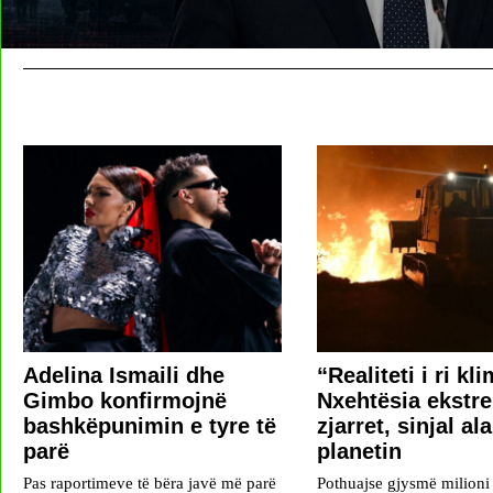
Adelina Ismaili dhe
“Realiteti i ri kli
Gimbo konfirmojnë
Nxehtësia ekstr
bashkëpunimin e tyre të
zjarret, sinjal al
parë
planetin
Pas raportimeve të bëra javë më parë
Pothuajse gjysmë milioni