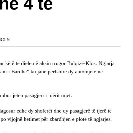
he 4 të
LEXIM
uar këtë të diele në aksin rrugor Bulqizë-Klos. Ngjarja
ani i Bardhë” ku janë përfshirë dy automjete në
bur jetën pasagjeri i njërit mjet.
plagosur edhe dy shoferët dhe dy pasagjerë të tjerë të
 po vijojnë hetimet për zbardhjen e plotë të ngjarjes.