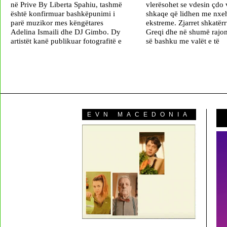
në Prive By Liberta Spahiu, tashmë
vlerësohet se vdesin çdo 
është konfirmuar bashkëpunimi i
shkaqe që lidhen me nxeh
parë muzikor mes këngëtares
ekstreme. Zjarret shkatër
Adelina Ismaili dhe DJ Gimbo. Dy
Greqi dhe në shumë rajon
artistët kanë publikuar fotografitë e
së bashku me valët e të
EVN MACEDONIA