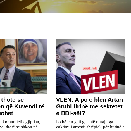
 thotë se
VLEN: A po e blen Artan
n që Kuvendi të
Grubi lirinë me sekretet
uohet
e BDI-së!?
a komuniteti egjiptian,
Po bëhen gati gjashtë muaj nga
ha, thotë se shkon në
caktimi i arrestit shtëpiak për kutinë e