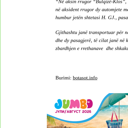
“Në aksin rrugor “Bulqizë-Klos”, 
në aksident rrugor dy automjete me 
humbur jetën shtetasi H. GJ., pasag
Gjithashtu janë transportuar për n
dhe dy pasagjerë, të cilat janë në
zbardhjen e rrethanave dhe shkakut
Burimi:
botasot.info