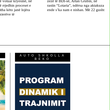
ë votuar kryesinë, në
zezë të BDI-së, Artan Grubin, në
ë rrjedhin proceset e
rastin “Lotaria”, ndërsa nga aktakuza
jitha këto janë lojëra
ende s’ka nam e nishan. Më 22 gusht
akterëve të
AUTO SHKOLLA
BEKO