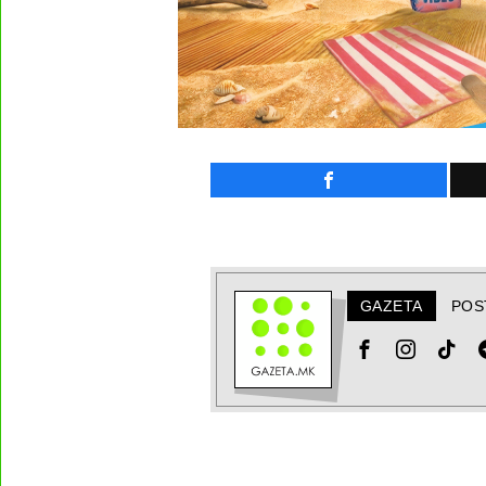
GAZETA
POS