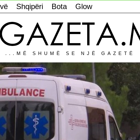
vë
Shqipëri
Bota
Glow
...MË SHUMË SE NJË GAZETË