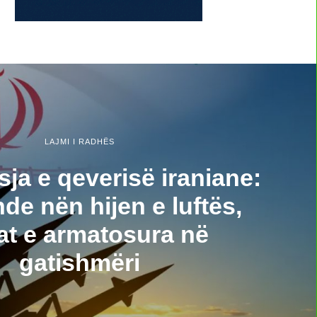
LAJMI I RADHËS
ja e qeverisë iraniane:
de nën hijen e luftës,
at e armatosura në
gatishmëri