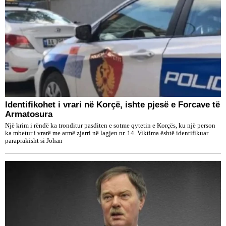
Identifikohet i vrari në Korçë, ishte pjesë e Forcave të
Armatosura
Një krim i rëndë ka tronditur pasditen e sotme qytetin e Korçës, ku një person
ka mbetur i vrarë me armë zjarri në lagjen nr. 14. Viktima është identifikuar
paraprakisht si Johan