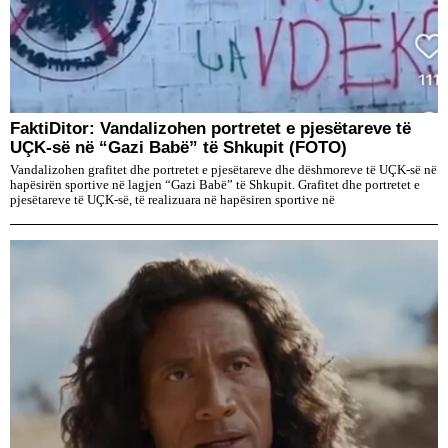
FaktiDitor: Vandalizohen portretet e pjesëtareve të
UÇK-së në “Gazi Babë” të Shkupit (FOTO)
Vandalizohen grafitet dhe portretet e pjesëtareve dhe dëshmoreve të UÇK-së në
hapësirën sportive në lagjen “Gazi Babë” të Shkupit. Grafitet dhe portretet e
pjesëtareve të UÇK-së, të realizuara në hapësiren sportive në