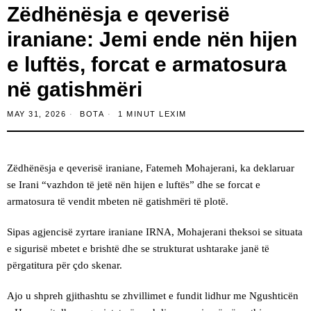
Zëdhënësja e qeverisë
iraniane: Jemi ende nën hijen
e luftës, forcat e armatosura
në gatishmëri
MAY 31, 2026
BOTA
1 MINUT LEXIM
Zëdhënësja e qeverisë iraniane, Fatemeh Mohajerani, ka deklaruar
se Irani “vazhdon të jetë nën hijen e luftës” dhe se forcat e
armatosura të vendit mbeten në gatishmëri të plotë.
Sipas agjencisë zyrtare iraniane IRNA, Mohajerani theksoi se situata
e sigurisë mbetet e brishtë dhe se strukturat ushtarake janë të
përgatitura për çdo skenar.
Ajo u shpreh gjithashtu se zhvillimet e fundit lidhur me Ngushticën