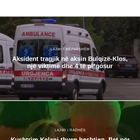
LAJMI I MËPARSHËM
Aksident tragjik në aksin Bulqizë-Klos,
një viktimë dhe 4 të pl*gosur
LAJMI I RADHËS
Kushtrim Kelani thyen heshtjen, flet për