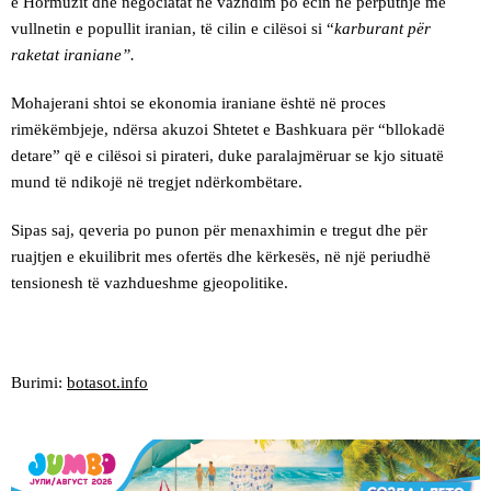
e Hormuzit dhe negociatat në vazhdim po ecin në përputhje me
vullnetin e popullit iranian, të cilin e cilësoi si “
karburant për
raketat iraniane”.
Mohajerani shtoi se ekonomia iraniane është në proces
rimëkëmbjeje, ndërsa akuzoi Shtetet e Bashkuara për “bllokadë
detare” që e cilësoi si pirateri, duke paralajmëruar se kjo situatë
mund të ndikojë në tregjet ndërkombëtare.
Sipas saj, qeveria po punon për menaxhimin e tregut dhe për
ruajtjen e ekuilibrit mes ofertës dhe kërkesës, në një periudhë
tensionesh të vazhdueshme gjeopolitike.
Burimi:
botasot.info