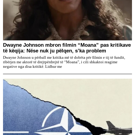
Dwayne Johnson mbron filmin “Moana” pas kritikave
të këqija: Nëse nuk ju pëlqen, s’ka problem
Dwayne Johnson u përball me kritika më të dobëta për filmin e tij të fundit,
ribërjen me aktorë të drejtpërdrejtë të “Moana”, i cili shkaktoi reagime
negative nga disa kritikë. Lidhur me