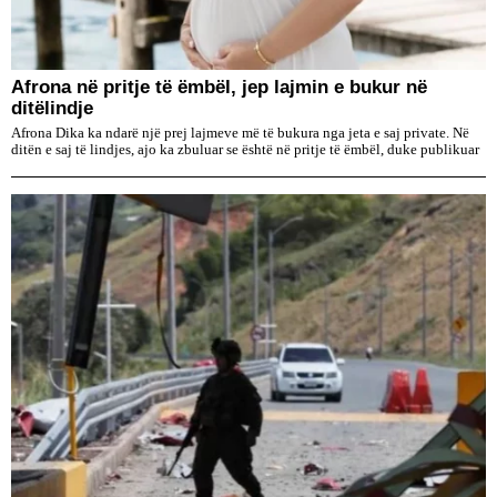
Afrona në pritje të ëmbël, jep lajmin e bukur në
ditëlindje
Afrona Dika ka ndarë një prej lajmeve më të bukura nga jeta e saj private. Në
ditën e saj të lindjes, ajo ka zbuluar se është në pritje të ëmbël, duke publikuar