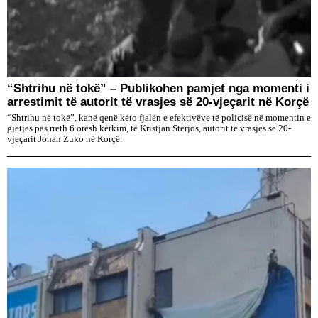
“Shtrihu në tokë” – Publikohen pamjet nga momenti i
arrestimit të autorit të vrasjes së 20-vjeçarit në Korçë
“Shtrihu në tokë”, kanë qenë këto fjalën e efektivëve të policisë në momentin e
gjetjes pas rreth 6 orësh kërkim, të Kristjan Sterjos, autorit të vrasjes së 20-
vjeçarit Johan Zuko në Korçë.