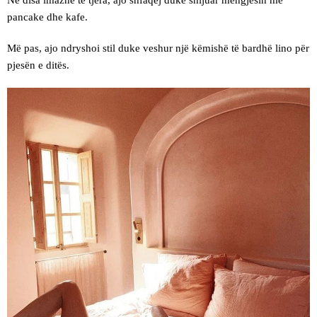
Në disa imazhe të tjera, ajo shfaqej duke shijuar mëngjesin me
pancake dhe kafe.
Më pas, ajo ndryshoi stil duke veshur një këmishë të bardhë lino për
pjesën e ditës.