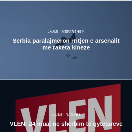
LAJMI I MËPARSHËM
Serbia paralajmëron rritjen e arsenalit
me raketa kineze
LAJMI I RADHËS
VLEN: 24 muaj në shërbim të qytetarëve