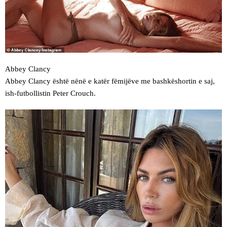
Abbey Clancy
Abbey Clancy është nënë e katër fëmijëve me bashkëshortin e saj,
ish-futbollistin Peter Crouch.