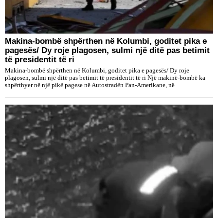
Makina-bombë shpërthen në Kolumbi, goditet pika e
pagesës/ Dy roje plagosen, sulmi një ditë pas betimit
të presidentit të ri
Makina-bombë shpërthen në Kolumbi, goditet pika e pagesës/ Dy roje
plagosen, sulmi një ditë pas betimit të presidentit të ri Një makinë-bombë ka
shpërthyer në një pikë pagese në Autostradën Pan-Amerikane, në