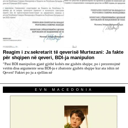
Reagim i zv.sekretarit të qeverisë Murtezani: Ja fakte
për shqipen në qeveri, BDI-ja manipulon
“Pasi BDI manipulon gjatë gjithë kohës me gjuhën shqipe, po i prezentojmë
vetëm disa argumente sesa BDI-ja e zbatonte gjuhën shqipe kur ata ishin në
Qeveri! Faktet po ju a sjellim në
EVN MACEDONIA