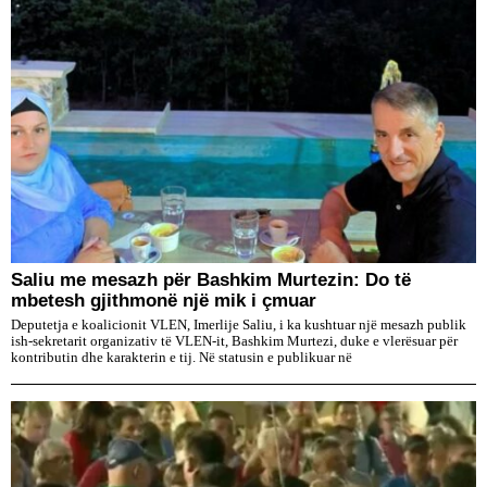
Saliu me mesazh për Bashkim Murtezin: Do të
mbetesh gjithmonë një mik i çmuar
Deputetja e koalicionit VLEN, Imerlije Saliu, i ka kushtuar një mesazh publik
ish-sekretarit organizativ të VLEN-it, Bashkim Murtezi, duke e vlerësuar për
kontributin dhe karakterin e tij. Në statusin e publikuar në