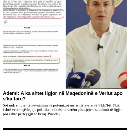
Ademi: A ka shtet ligjor në Maqedoninë e Veriut apo
s’ka fare?
Sot nuk e ndiej të nevojshme të polemizoj me asnjë zyrtar të VLEN-it. Nuk
është vetëm çështjeje politike, nuk është vetëm çështjeje e sundimit të ligjit,
por është përtej gjithë kësaj. Prandaj