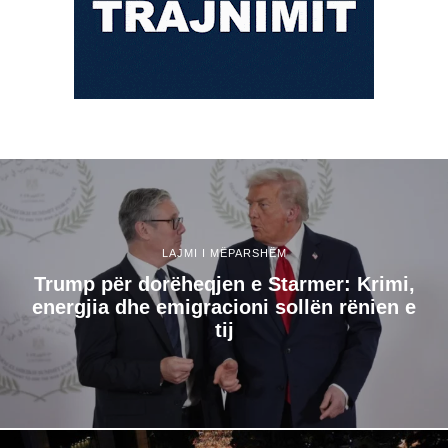
LAJMI I MËPARSHËM
Trump për dorëheqjen e Starmer: Krimi,
energjia dhe emigracioni sollën rënien e
tij