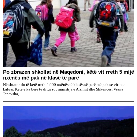
Po zbrazen shkollat në Maqedoni, këtë vit rreth 5 mijë
nxënës më pak në klasë të parë
Në shtator do të ketë rreth 4.900 nxënës të klasës së parë më pak se vitin e
kaluar. Këtë e ka bërë të ditur sot ministrja e Arsimit dhe Shkencës, Vesna
Janevska,