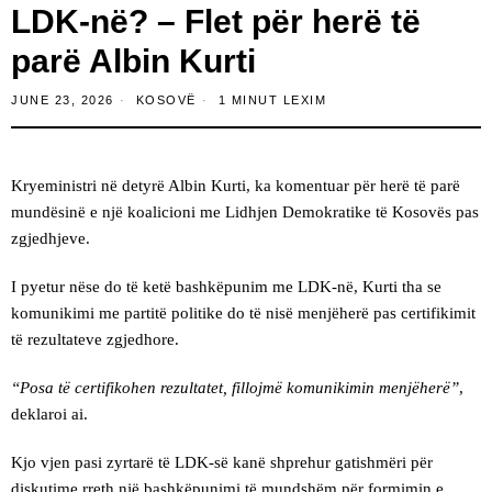
LDK-në? – Flet për herë të
parë Albin Kurti
JUNE 23, 2026
KOSOVË
1 MINUT LEXIM
Kryeministri në detyrë Albin Kurti, ka komentuar për herë të parë
mundësinë e një koalicioni me Lidhjen Demokratike të Kosovës pas
zgjedhjeve.
I pyetur nëse do të ketë bashkëpunim me LDK-në, Kurti tha se
komunikimi me partitë politike do të nisë menjëherë pas certifikimit
të rezultateve zgjedhore.
“Posa të certifikohen rezultatet, fillojmë komunikimin menjëherë”
,
deklaroi ai.
Kjo vjen pasi zyrtarë të LDK-së kanë shprehur gatishmëri për
diskutime rreth një bashkëpunimi të mundshëm për formimin e