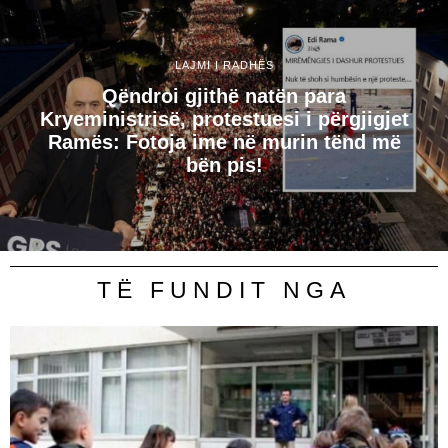
LAJMI I RADHËS
Qëndroi gjithë natën para
Kryeministrisë, protestuesi i përgjigjet
Ramës: Fotoja ime në murin tënd më
bën pis!
TË FUNDIT NGA