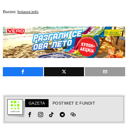
Burimi:
botasot.info
GAZETA
POSTIMET E FUNDIT