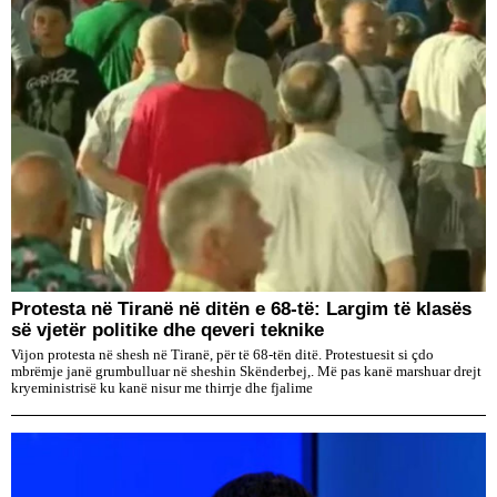
Protesta në Tiranë në ditën e 68-të: Largim të klasës
së vjetër politike dhe qeveri teknike
Vijon protesta në shesh në Tiranë, për të 68-tën ditë. Protestuesit si çdo
mbrëmje janë grumbulluar në sheshin Skënderbej,. Më pas kanë marshuar drejt
kryeministrisë ku kanë nisur me thirrje dhe fjalime