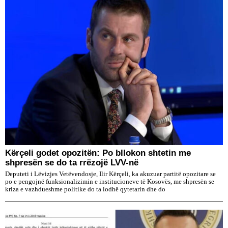
Kërçeli godet opozitën: Po bllokon shtetin me
shpresën se do ta rrëzojë LVV-në
Deputeti i Lëvizjes Vetëvendosje, Ilir Kërçeli, ka akuzuar partitë opozitare se
po e pengojnë funksionalizimin e institucioneve të Kosovës, me shpresën se
kriza e vazhdueshme politike do ta lodhë qytetarin dhe do