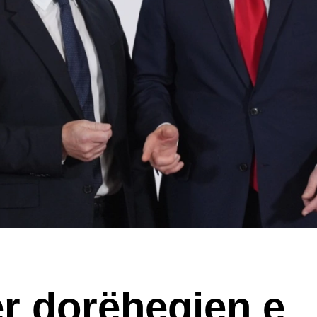
r dorëheqjen e