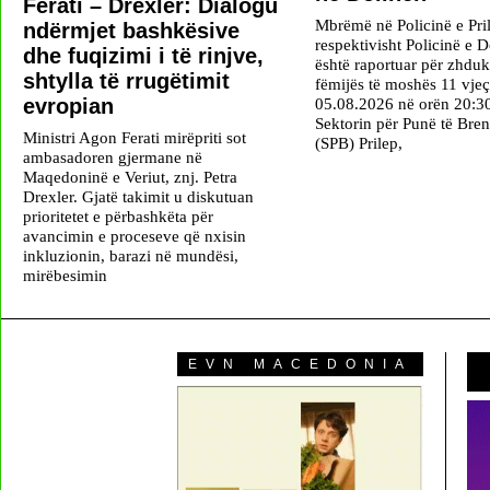
Ferati – Drexler: Dialogu
Mbrëmë në Policinë e Pril
ndërmjet bashkësive
respektivisht Policinë e D
dhe fuqizimi i të rinjve,
është raportuar për zhduk
shtylla të rrugëtimit
fëmijës të moshës 11 vje
evropian
05.08.2026 në orën 20:3
Sektorin për Punë të Br
Ministri Agon Ferati mirëpriti sot
(SPB) Prilep,
ambasadoren gjermane në
Maqedoninë e Veriut, znj. Petra
Drexler. Gjatë takimit u diskutuan
prioritetet e përbashkëta për
avancimin e proceseve që nxisin
inkluzionin, barazi në mundësi,
mirëbesimin
EVN MACEDONIA