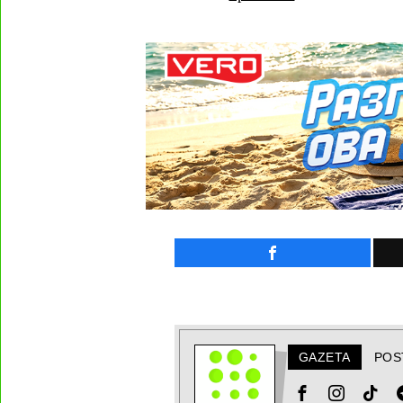
GAZETA
POS