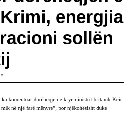
Krimi, energjia
racioni sollën
ij
IM
ka komentuar dorëheqjen e kryeministrit britanik Keir
jë mik në një farë mënyre”, por njëkohësisht duke