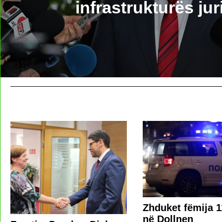
infrastrukturës jur
Zhduket fëmija 1
në Dollnen