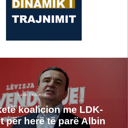
LAJMI I RADHËS
ketë koalicion me LDK-
t për herë të parë Albin