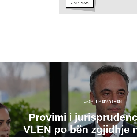
LAJMI I MËPARSHËM
Provimi i jurisprudenc
VLEN po bën zgjidhje n