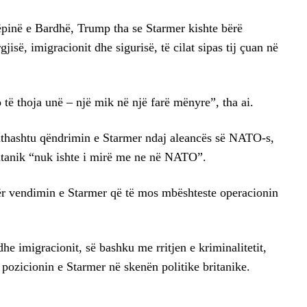
ëpinë e Bardhë, Trump tha se Starmer kishte bërë
isë, imigracionit dhe sigurisë, të cilat sipas tij çuan në
të thoja unë – një mik në një farë mënyre”, tha ai.
jithashtu qëndrimin e Starmer ndaj aleancës së NATO-s,
ritanik “nuk ishte i mirë me ne në NATO”.
r vendimin e Starmer që të mos mbështeste operacionin
he imigracionit, së bashku me rritjen e kriminalitetit,
 pozicionin e Starmer në skenën politike britanike.