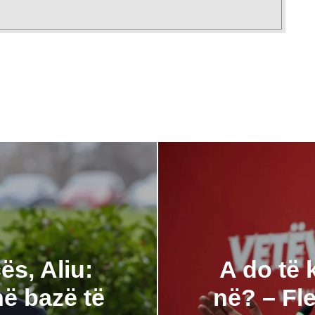
ës, Aliu:
A do të 
ë bazë të
në? – Fle