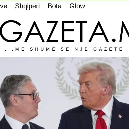
vë
Shqipëri
Bota
Glow
...MË SHUMË SE NJË GAZETË