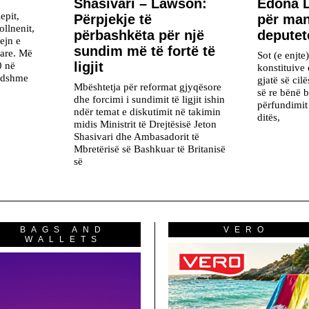
Shasivari – Lawson:
Edona L
epit,
Përpjekje të
për man
ollnenit,
përbashkëta për një
deputet
ejn e
sundim më të fortë të
çare. Më
Sot (e enjte
ligjit
0 në
konstituive
endshme
gjatë së cilë
Mbështetja për reformat gjyqësore
së re bënë b
dhe forcimi i sundimit të ligjit ishin
përfundimit 
ndër temat e diskutimit në takimin
ditës,
midis Ministrit të Drejtësisë Jeton
Shasivari dhe Ambasadorit të
Mbretërisë së Bashkuar të Britanisë
së
BAGS AND
VERO
WALLETS