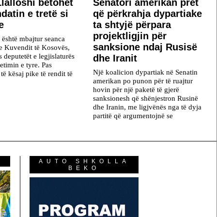
lalloshi betohet
Senatori amerikan pret
datin e tretë si
që përkrahja dypartiake
e
ta shtyjë përpara
projektligjin për
) është mbajtur seanca
sanksione ndaj Rusisë
 e Kuvendit të Kosovës,
s deputetët e legjislaturës
dhe Iranit
etimin e tyre. Pas
Një koalicion dypartiak në Senatin
të kësaj pike të rendit të
amerikan po punon për të ruajtur
hovin për një paketë të gjerë
sanksionesh që shënjestron Rusinë
dhe Iranin, me ligjvënës nga të dyja
partitë që argumentojnë se
AUTO SHKOLLA
BEKO