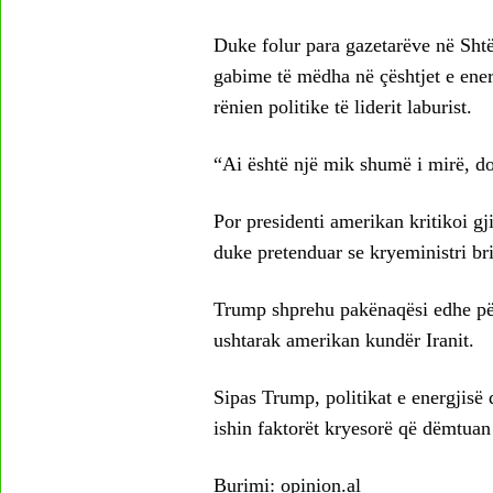
Duke folur para gazetarëve në Sht
gabime të mëdha në çështjet e energj
rënien politike të liderit laburist.
“Ai është një mik shumë i mirë, do 
Por presidenti amerikan kritikoi g
duke pretenduar se kryeministri b
Trump shprehu pakënaqësi edhe pë
ushtarak amerikan kundër Iranit.
Sipas Trump, politikat e energjisë d
ishin faktorët kryesorë që dëmtuan
Burimi:
opinion.al