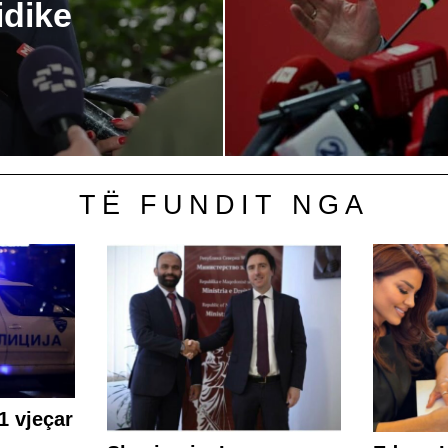
idike
TË FUNDIT NGA
1 vjeçar