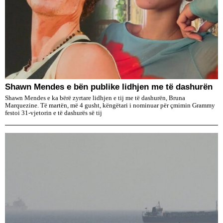
​Shawn Mendes e bën publike lidhjen me të dashurën
Shawn Mendes e ka bërë zyrtare lidhjen e tij me të dashurën, Bruna
Marquezine. Të martën, më 4 gusht, këngëtari i nominuar për çmimin Grammy
festoi 31-vjetorin e të dashurës së tij