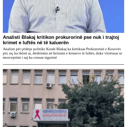
​Analisti Blakaj kritikon prokurorinë pse nuk i trajtoj
krimet e luftës në të kaluerën
Analisti për çështje politike Korab Blakaj ka kritikuar Prokurorinë e Kosovës
për, siç ka thënë ai, dështimin në hetimin e krimeve të luftës, duke vlerësuar se
mosveprimi i saj ka cenuar sigurinë