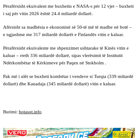
Përafërsisht ekuivalent me buxhetin e NASA-s për 12 vjet – buxheti
i saj për vitin 2026 është 24.4 miliardë dollarë.
Afërsisht sa madhësia e ekonomisë së 50-të më të madhe në botë –
e ngjashme me 317 miliardë dollarët e Finlandës vitin e kaluar.
Përafërsisht ekuivalente me shpenzimet ushtarake të Kinës vitin e
kaluar – rreth 336 miliardë dollarë, sipas vlerësimit të Institutit
Ndërkombëtar të Kërkimeve për Paqen në Stokholm .
Pak më i ulët se buxheti kombëtar i vendeve si Turqia (339 miliardë
dollarë) dhe Kanadaja (345 miliardë dollarë) vitin e kaluar.
Burimi:
botasot.info