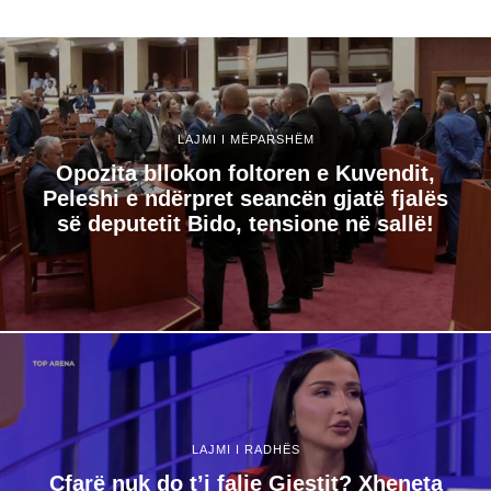
LAJMI I MËPARSHËM
Opozita bllokon foltoren e Kuvendit,
Peleshi e ndërpret seancën gjatë fjalës
së deputetit Bido, tensione në sallë!
LAJMI I RADHËS
Çfarë nuk do t’i falje Gjestit? Xheneta