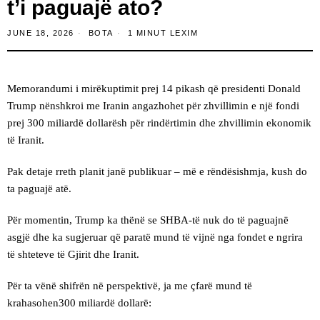
t’i paguajë ato?
JUNE 18, 2026
BOTA
1 MINUT LEXIM
Memorandumi i mirëkuptimit prej 14 pikash që presidenti Donald
Trump nënshkroi me Iranin angazhohet për zhvillimin e një fondi
prej 300 miliardë dollarësh për rindërtimin dhe zhvillimin ekonomik
të Iranit.
Pak detaje rreth planit janë publikuar – më e rëndësishmja, kush do
ta paguajë atë.
Për momentin, Trump ka thënë se SHBA-të nuk do të paguajnë
asgjë dhe ka sugjeruar që paratë mund të vijnë nga fondet e ngrira
të shteteve të Gjirit dhe Iranit.
Për ta vënë shifrën në perspektivë, ja me çfarë mund të
krahasohen300 miliardë dollarë: