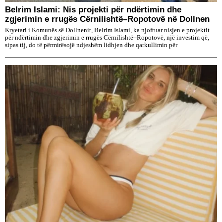
Belrim Islami: Nis projekti për ndërtimin dhe
zgjerimin e rrugës Cërnilishtë–Ropotovë në Dollnen
Kryetari i Komunës së Dollnenit, Belrim Islami, ka njoftuar nisjen e projektit
për ndërtimin dhe zgjerimin e rrugës Cërnilishtë–Ropotovë, një investim që,
sipas tij, do të përmirësojë ndjeshëm lidhjen dhe qarkullimin për