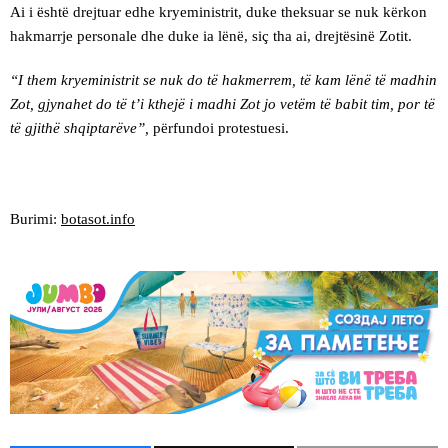
Ai i është drejtuar edhe kryeministrit, duke theksuar se nuk kërkon
hakmarrje personale dhe duke ia lënë, siç tha ai, drejtësinë Zotit.
“I them kryeministrit se nuk do të hakmerrem, të kam lënë të madhin
Zot, gjynahet do të t’i kthejë i madhi Zot jo vetëm të babit tim, por të
të gjithë shqiptarëve”,
përfundoi protestuesi.
Burimi:
botasot.info