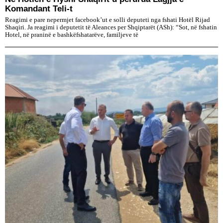
Komandant Teli-t
Reagimi e pare nepermjet facebook’ut e solli deputeti nga fshati Hotël Rijad
Shaqiri. Ja reagimi i deputetit të Aleances per Shqiptarët (ASh): “Sot, në fshatin
Hotel, në praninë e bashkëfshatarëve, familjeve të