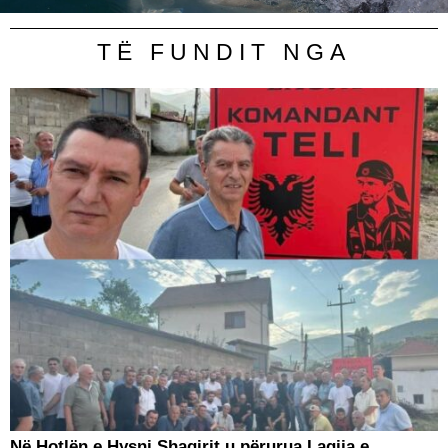
TË FUNDIT NGA
Në Hotlën e Hysni Shaqirit u përurua Lagjja e