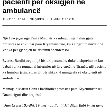
pacienti për oksigjen në
ambulancë
JUNE 13, 2026
SHQIPËRI
1 MINUT LEXIM
Një 19-vjeçar nga Fani i Mirditës ka mbajtur një fjalim gjatë
protestës së zhvilluar para Kryeministrisë, ku ka ngritur akuza dhe
kritika për gjendjen në sistemin shëndetësor.
Everest Bardhi tregoi një histori personale, duke u shprehur se kur
babai i tij ka punuar si infermier në Urgjencën e Tiranës, një pacient
ka humbur jetën, sipas tij, për shkak të mungesës së oksigjenit në
ambulancë.
Mamaja e Martin Canit i bashkohet protestës para Kryeministrisë:
Duam siguri dhe drejtësi!
“Jam Everest Bardhi, 19 vjeç nga Fani i Mirditës. Babi im ka qenë