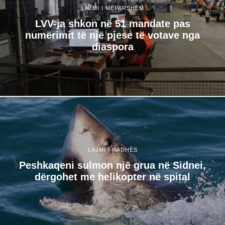
LAJMI I MËPARSHËM
LVV-ja shkon në 51 mandate pas
numërimit të një pjese të votave nga
diaspora
LAJMI I RADHËS
Peshkaqeni sulmon një grua në Sidnei,
dërgohet me helikopter në spital