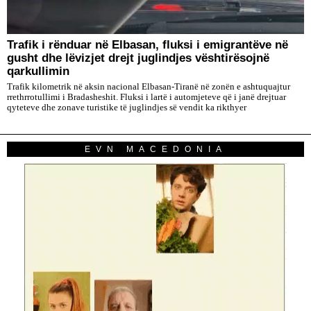
Trafik i rënduar në Elbasan, fluksi i emigrantëve në
gusht dhe lëvizjet drejt juglindjes vështirësojnë
qarkullimin
Trafik kilometrik në aksin nacional Elbasan-Tiranë në zonën e ashtuquajtur
rrethrrotullimi i Bradasheshit. Fluksi i lartë i automjeteve që i janë drejtuar
qyteteve dhe zonave turistike të juglindjes së vendit ka rikthyer
EVN MACEDONIA