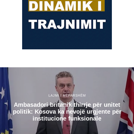
LAJMI I MËPARSHËM
Ambasadori britanik thirrje për unitet
politik: Kosova ka nevojë urgjente për
institucione funksionale