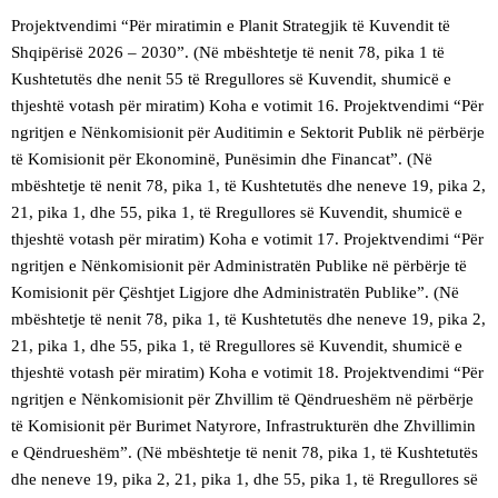
Projektvendimi “Për miratimin e Planit Strategjik të Kuvendit të
Shqipërisë 2026 – 2030”. (Në mbështetje të nenit 78, pika 1 të
Kushtetutës dhe nenit 55 të Rregullores së Kuvendit, shumicë e
thjeshtë votash për miratim) Koha e votimit 16. Projektvendimi “Për
ngritjen e Nënkomisionit për Auditimin e Sektorit Publik në përbërje
të Komisionit për Ekonominë, Punësimin dhe Financat”. (Në
mbështetje të nenit 78, pika 1, të Kushtetutës dhe neneve 19, pika 2,
21, pika 1, dhe 55, pika 1, të Rregullores së Kuvendit, shumicë e
thjeshtë votash për miratim) Koha e votimit 17. Projektvendimi “Për
ngritjen e Nënkomisionit për Administratën Publike në përbërje të
Komisionit për Çështjet Ligjore dhe Administratën Publike”. (Në
mbështetje të nenit 78, pika 1, të Kushtetutës dhe neneve 19, pika 2,
21, pika 1, dhe 55, pika 1, të Rregullores së Kuvendit, shumicë e
thjeshtë votash për miratim) Koha e votimit 18. Projektvendimi “Për
ngritjen e Nënkomisionit për Zhvillim të Qëndrueshëm në përbërje
të Komisionit për Burimet Natyrore, Infrastrukturën dhe Zhvillimin
e Qëndrueshëm”. (Në mbështetje të nenit 78, pika 1, të Kushtetutës
dhe neneve 19, pika 2, 21, pika 1, dhe 55, pika 1, të Rregullores së