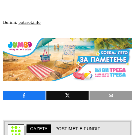
Burimi:
botasot.info
GAZETA
POSTIMET E FUNDIT