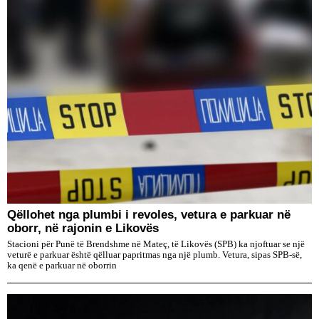
Qëllohet nga plumbi i revoles, vetura e parkuar në
oborr, në rajonin e Likovës
Stacioni për Punë të Brendshme në Mateç, të Likovës (SPB) ka njoftuar se një
veturë e parkuar është qëlluar papritmas nga një plumb. Vetura, sipas SPB-së,
ka qenë e parkuar në oborrin