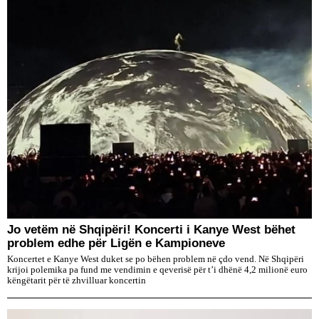
Jo vetëm në Shqipëri! Koncerti i Kanye West bëhet
problem edhe për Ligën e Kampioneve
Koncertet e Kanye West duket se po bëhen problem në çdo vend. Në Shqipëri
krijoi polemika pa fund me vendimin e qeverisë për t’i dhënë 4,2 milionë euro
këngëtarit për të zhvilluar koncertin