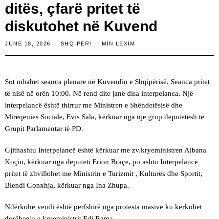
ditës, çfarë pritet të
diskutohet në Kuvend
JUNE 18, 2026
SHQIPËRI
MIN LEXIM
Sot mbahet seanca plenare në Kuvendin e Shqipërisë. Seanca pritet
të nisë në orën 10:00. Në rend dite janë disa interpelanca. Një
interpelancë është thirrur me Ministren e Shëndetësisë dhe
Mirëqenies Sociale, Evis Sala, kërkuar nga një grup deputetësh të
Grupit Parlamentar të PD.
Gjithashtu Interpelancë është kërkuar me zv.kryeministren Albana
Koçiu, kërkuar nga deputeti Erion Braçe, po ashtu Interpelancë
pritet të zhvillohet me Ministrin e Turizmit , Kulturës dhe Sportit,
Blendi Gonxhja, kërkuar nga Ina Zhupa.
Ndërkohë vendi është përfshirë nga protesta masive ku kërkohet
dorëheqja e kryeministrit Edi Rama.