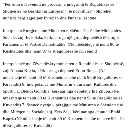
“Për rolin e Kuvendit në procesin e integrimit të Republikës së
Shqipërisë në Bashkimin Europian”, të ndryshuar”) Shprehet
ministri përgjegjës për Evropën dhe Punët e Jashtme
Interpelancë urgjente me Ministren e Shëndetësisë dhe Mirëqenies
Sociale, znj. Evis Sala, kërkuar nga një grup deputetësh të Grupit
Parlamentar të Partisë Demokratike. (Në mbështetje të nenit 80 të
Kushtetutës dhe nenit 97 të Rregullores së Kuvendit)
Interpelancë me Zëvendëskryeministren e Republikës së Shqipërisë,
znj. Albana Koçiu, kërkuar nga deputeti Erion Braçe. (Në
mbështetje të nenit 80 të Kushtetutës dhe nenit 96 të Rregullores së
Kuvendit) 6. Interpelancë me Ministrin e Turizmit, Kulturës dhe
Sportit, z. Blendi Gonxhja, kërkuar nga deputetja Ina Zhupa. (Në
mbështetje të nenit 80 të Kushtetutës dhe nenit 96 të Rregullores së
Kuvendit) 7. Seancë pyetje – përgjigje me Ministren e Shëndetësisë
dhe Mirëqenies Sociale, znj. Evis Sala, kërkuar nga deputeti Erald
Kapri. (Në mbështetje të nenit 80 të Kushtetutës dhe neneve 90 – 92
të Rregullores së Kuvendit)