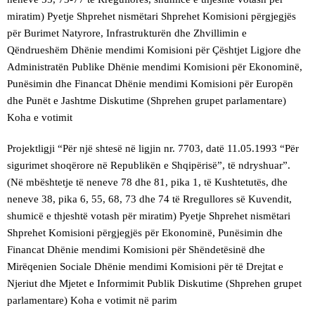
miratim) Pyetje Shprehet nismëtari Shprehet Komisioni përgjegjës
për Burimet Natyrore, Infrastrukturën dhe Zhvillimin e
Qëndrueshëm Dhënie mendimi Komisioni për Çështjet Ligjore dhe
Administratën Publike Dhënie mendimi Komisioni për Ekonominë,
Punësimin dhe Financat Dhënie mendimi Komisioni për Europën
dhe Punët e Jashtme Diskutime (Shprehen grupet parlamentare)
Koha e votimit
Projektligji “Për një shtesë në ligjin nr. 7703, datë 11.05.1993 “Për
sigurimet shoqërore në Republikën e Shqipërisë”, të ndryshuar”.
(Në mbështetje të neneve 78 dhe 81, pika 1, të Kushtetutës, dhe
neneve 38, pika 6, 55, 68, 73 dhe 74 të Rregullores së Kuvendit,
shumicë e thjeshtë votash për miratim) Pyetje Shprehet nismëtari
Shprehet Komisioni përgjegjës për Ekonominë, Punësimin dhe
Financat Dhënie mendimi Komisioni për Shëndetësinë dhe
Mirëqenien Sociale Dhënie mendimi Komisioni për të Drejtat e
Njeriut dhe Mjetet e Informimit Publik Diskutime (Shprehen grupet
parlamentare) Koha e votimit në parim