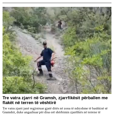
Tre vatra zjarri në Gramsh, zjarrfikësit përballen me
flakët në terren të vështirë
Tre vatra zjarri janë regjistruar gjatë ditës në zona të ndryshme të bashkisë së
Gramshit, duke angazhuar për disa orë shërbimin zjarrfikës në terrene të