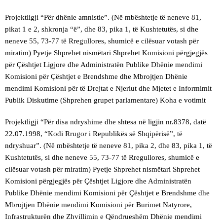
Projektligji “Për dhënie amnistie”. (Në mbështetje të neneve 81,
pikat 1 e 2, shkronja “ë”, dhe 83, pika 1, të Kushtetutës, si dhe
neneve 55, 73-77 të Rregullores, shumicë e cilësuar votash për
miratim) Pyetje Shprehet nismëtari Shprehet Komisioni përgjegjës
për Çështjet Ligjore dhe Administratën Publike Dhënie mendimi
Komisioni për Çështjet e Brendshme dhe Mbrojtjen Dhënie
mendimi Komisioni për të Drejtat e Njeriut dhe Mjetet e Informimit
Publik Diskutime (Shprehen grupet parlamentare) Koha e votimit
Projektligji “Për disa ndryshime dhe shtesa në ligjin nr.8378, datë
22.07.1998, “Kodi Rrugor i Republikës së Shqipërisë”, të
ndryshuar”. (Në mbështetje të neneve 81, pika 2, dhe 83, pika 1, të
Kushtetutës, si dhe neneve 55, 73-77 të Rregullores, shumicë e
cilësuar votash për miratim) Pyetje Shprehet nismëtari Shprehet
Komisioni përgjegjës për Çështjet Ligjore dhe Administratën
Publike Dhënie mendimi Komisioni për Çështjet e Brendshme dhe
Mbrojtjen Dhënie mendimi Komisioni për Burimet Natyrore,
Infrastrukturën dhe Zhvillimin e Qëndrueshëm Dhënie mendimi