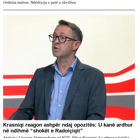
vështira malore. Ndërhyrja e parë u zhvillua
​Krasniqi reagon ashpër ndaj opozitës: U kanë ardhur
në ndihmë “shokët e Radoiçiqit”
Anëtari i Lëvizjes Vetëvendosje në KQZ, Alban Krasniqi, ka adresuar kritika