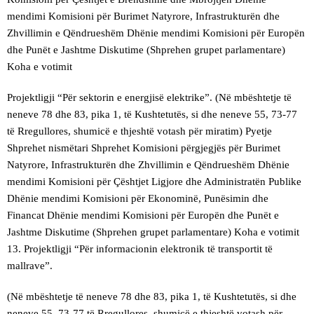
mendimi Komisioni për Burimet Natyrore, Infrastrukturën dhe
Zhvillimin e Qëndrueshëm Dhënie mendimi Komisioni për Europën
dhe Punët e Jashtme Diskutime (Shprehen grupet parlamentare)
Koha e votimit
Projektligji “Për sektorin e energjisë elektrike”. (Në mbështetje të
neneve 78 dhe 83, pika 1, të Kushtetutës, si dhe neneve 55, 73-77
të Rregullores, shumicë e thjeshtë votash për miratim) Pyetje
Shprehet nismëtari Shprehet Komisioni përgjegjës për Burimet
Natyrore, Infrastrukturën dhe Zhvillimin e Qëndrueshëm Dhënie
mendimi Komisioni për Çështjet Ligjore dhe Administratën Publike
Dhënie mendimi Komisioni për Ekonominë, Punësimin dhe
Financat Dhënie mendimi Komisioni për Europën dhe Punët e
Jashtme Diskutime (Shprehen grupet parlamentare) Koha e votimit
13. Projektligji “Për informacionin elektronik të transportit të
mallrave”.
(Në mbështetje të neneve 78 dhe 83, pika 1, të Kushtetutës, si dhe
neneve 55, 73-77 të Rregullores, shumicë e thjeshtë votash për