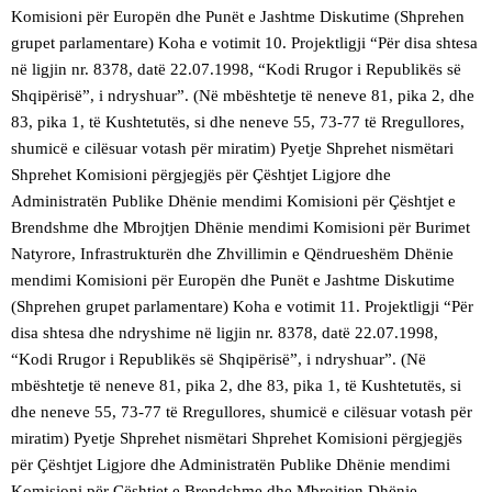
Komisioni për Europën dhe Punët e Jashtme Diskutime (Shprehen
grupet parlamentare) Koha e votimit 10. Projektligji “Për disa shtesa
në ligjin nr. 8378, datë 22.07.1998, “Kodi Rrugor i Republikës së
Shqipërisë”, i ndryshuar”. (Në mbështetje të neneve 81, pika 2, dhe
83, pika 1, të Kushtetutës, si dhe neneve 55, 73-77 të Rregullores,
shumicë e cilësuar votash për miratim) Pyetje Shprehet nismëtari
Shprehet Komisioni përgjegjës për Çështjet Ligjore dhe
Administratën Publike Dhënie mendimi Komisioni për Çështjet e
Brendshme dhe Mbrojtjen Dhënie mendimi Komisioni për Burimet
Natyrore, Infrastrukturën dhe Zhvillimin e Qëndrueshëm Dhënie
mendimi Komisioni për Europën dhe Punët e Jashtme Diskutime
(Shprehen grupet parlamentare) Koha e votimit 11. Projektligji “Për
disa shtesa dhe ndryshime në ligjin nr. 8378, datë 22.07.1998,
“Kodi Rrugor i Republikës së Shqipërisë”, i ndryshuar”. (Në
mbështetje të neneve 81, pika 2, dhe 83, pika 1, të Kushtetutës, si
dhe neneve 55, 73-77 të Rregullores, shumicë e cilësuar votash për
miratim) Pyetje Shprehet nismëtari Shprehet Komisioni përgjegjës
për Çështjet Ligjore dhe Administratën Publike Dhënie mendimi
Komisioni për Çështjet e Brendshme dhe Mbrojtjen Dhënie