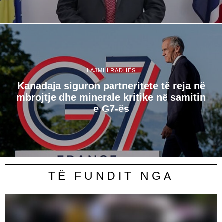
LAJMI I RADHËS
Kanadaja siguron partneritete të reja në
mbrojtje dhe minerale kritike në samitin
e G7-ës
TË FUNDIT NGA