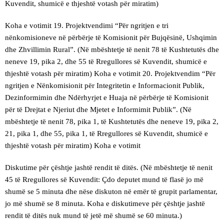
Kuvendit, shumicë e thjeshtë votash për miratim)
Koha e votimit 19. Projektvendimi “Për ngritjen e tri
nënkomisioneve në përbërje të Komisionit për Bujqësinë, Ushqimin
dhe Zhvillimin Rural”. (Në mbështetje të nenit 78 të Kushtetutës dhe
neneve 19, pika 2, dhe 55 të Rregullores së Kuvendit, shumicë e
thjeshtë votash për miratim) Koha e votimit 20. Projektvendim “Për
ngritjen e Nënkomisionit për Integritetin e Informacionit Publik,
Dezinformimin dhe Ndërhyrjet e Huaja në përbërje të Komisionit
për të Drejtat e Njeriut dhe Mjetet e Informimit Publik”. (Në
mbështetje të nenit 78, pika 1, të Kushtetutës dhe neneve 19, pika 2,
21, pika 1, dhe 55, pika 1, të Rregullores së Kuvendit, shumicë e
thjeshtë votash për miratim) Koha e votimit
Diskutime për çështje jashtë rendit të ditës. (Në mbështetje të nenit
45 të Rregullores së Kuvendit: Çdo deputet mund të flasë jo më
shumë se 5 minuta dhe nëse diskuton në emër të grupit parlamentar,
jo më shumë se 8 minuta. Koha e diskutimeve për çështje jashtë
rendit të ditës nuk mund të jetë më shumë se 60 minuta.)