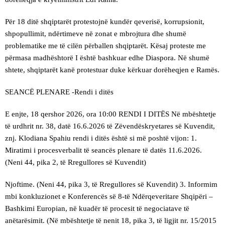
Për 18 ditë shqiptarët protestojnë kundër qeverisë, korrupsionit,
shpopullimit, ndërtimeve në zonat e mbrojtura dhe shumë
problematike me të cilën përballen shqiptarët. Kësaj proteste me
përmasa madhështorë I është bashkuar edhe Diaspora. Në shumë
shtete, shqiptarët kanë protestuar duke kërkuar dorëheqjen e Ramës.
SEANCË PLENARE -Rendi i ditës
E enjte, 18 qershor 2026, ora 10:00 RENDI I DITËS Në mbështetje
të urdhrit nr. 38, datë 16.6.2026 të Zëvendëskryetares së Kuvendit,
znj. Klodiana Spahiu rendi i ditës është si më poshtë vijon: 1.
Miratimi i procesverbalit të seancës plenare të datës 11.6.2026.
(Neni 44, pika 2, të Rregullores së Kuvendit)
Njoftime. (Neni 44, pika 3, të Rregullores së Kuvendit) 3. Informim
mbi konkluzionet e Konferencës së 8-të Ndërqeveritare Shqipëri –
Bashkimi Europian, në kuadër të procesit të negociatave të
anëtarësimit. (Në mbështetje të nenit 18, pika 3, të ligjit nr. 15/2015