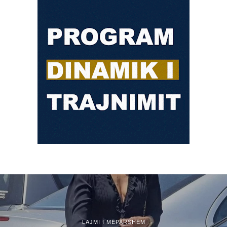
LAJMI I MËPARSHËM