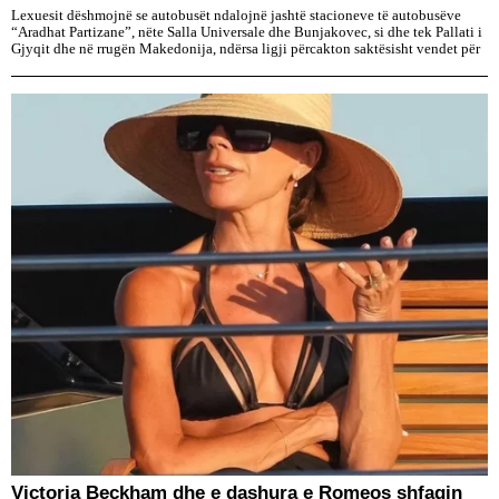
Lexuesit dëshmojnë se autobusët ndalojnë jashtë stacioneve të autobusëve
“Aradhat Partizane”, nëte Salla Universale dhe Bunjakovec, si dhe tek Pallati i
Gjyqit dhe në rrugën Makedonija, ndërsa ligji përcakton saktësisht vendet për
Victoria Beckham dhe e dashura e Romeos shfaqin