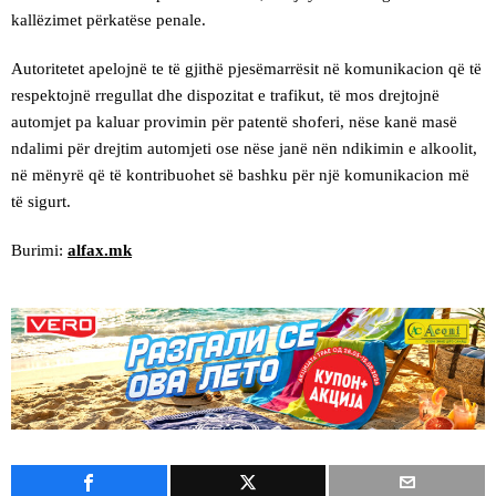
kallëzimet përkatëse penale.
Autoritetet apelojnë te të gjithë pjesëmarrësit në komunikacion që të
respektojnë rregullat dhe dispozitat e trafikut, të mos drejtojnë
automjet pa kaluar provimin për patentë shoferi, nëse kanë masë
ndalimi për drejtim automjeti ose nëse janë nën ndikimin e alkoolit,
në mënyrë që të kontribuohet së bashku për një komunikacion më
të sigurt.
Burimi:
alfax.mk