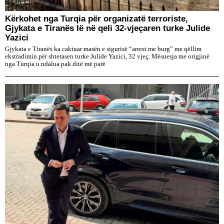
Kërkohet nga Turqia për organizatë terroriste,
Gjykata e Tiranës lë në qeli 32-vjeçaren turke Julide
Yazici
Gjykata e Tiranës ka caktuar masën e sigurisë “arrest me burg” me qëllim
ekstradimin për shtetasen turke Julide Yazici, 32 vjeç. Mësuesja me origjinë
nga Turqia u ndalua pak ditë më parë