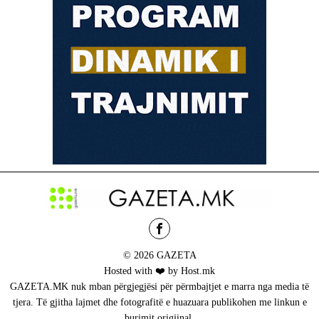
© 2026 GAZETA
Hosted with ❤️ by Host.mk
GAZETA.MK nuk mban përgjegjësi për përmbajtjet e marra nga media të
tjera. Të gjitha lajmet dhe fotografitë e huazuara publikohen me linkun e
burimit origjinal.