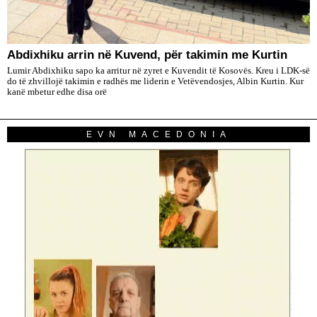
Abdixhiku arrin në Kuvend, për takimin me Kurtin
Lumir Abdixhiku sapo ka arritur në zyret e Kuvendit të Kosovës. Kreu i LDK-së
do të zhvillojë takimin e radhës me liderin e Vetëvendosjes, Albin Kurtin. Kur
kanë mbetur edhe disa orë
EVN MACEDONIA