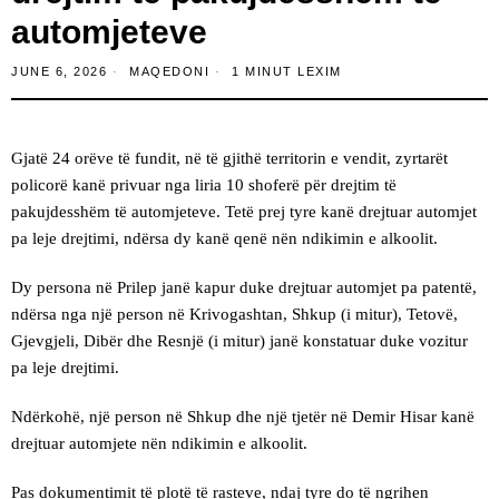
automjeteve
JUNE 6, 2026
MAQEDONI
1 MINUT LEXIM
Gjatë 24 orëve të fundit, në të gjithë territorin e vendit, zyrtarët
policorë kanë privuar nga liria 10 shoferë për drejtim të
pakujdesshëm të automjeteve. Tetë prej tyre kanë drejtuar automjet
pa leje drejtimi, ndërsa dy kanë qenë nën ndikimin e alkoolit.
Dy persona në Prilep janë kapur duke drejtuar automjet pa patentë,
ndërsa nga një person në Krivogashtan, Shkup (i mitur), Tetovë,
Gjevgjeli, Dibër dhe Resnjë (i mitur) janë konstatuar duke vozitur
pa leje drejtimi.
Ndërkohë, një person në Shkup dhe një tjetër në Demir Hisar kanë
drejtuar automjete nën ndikimin e alkoolit.
Pas dokumentimit të plotë të rasteve, ndaj tyre do të ngrihen