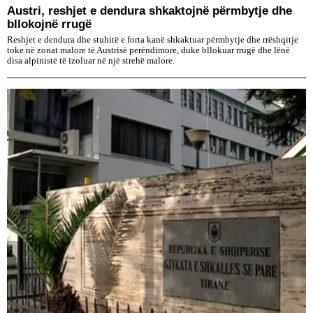
Austri, reshjet e dendura shkaktojnë përmbytje dhe
bllokojnë rrugë
Reshjet e dendura dhe stuhitë e forta kanë shkaktuar përmbytje dhe rrëshqitje
toke në zonat malore të Austrisë perëndimore, duke bllokuar rrugë dhe lënë
disa alpinistë të izoluar në një strehë malore.