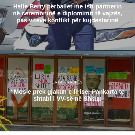
Halle Berry përballet me ish-partnerin
në ceremoninë e diplomimit të vajzës,
pas viteve konflikt për kujdestarinë
LAJMI I RADHËS
“Mos e prek gjakun e lirisë: Pankarta te
shtabi i VV-së në Shkup