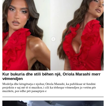
Kur bukuria dhe stili bëhen një, Oriola Marashi merr
vëmendjen
Modelja dhe këngëtarja e njohur, Oriola Marashi, ka publikuar së fundmi
projektin e saj më të ri muzikor, i cili ka tërhequr vëmendjen jo vetëm për
muzikën, por edhe për paraqitjen e