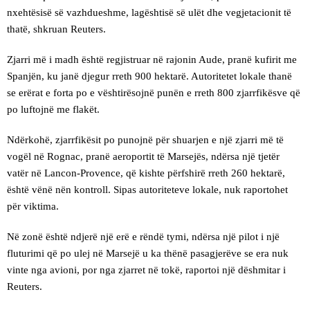
nxehtësisë së vazhdueshme, lagështisë së ulët dhe vegjetacionit të
thatë, shkruan Reuters.
Zjarri më i madh është regjistruar në rajonin Aude, pranë kufirit me
Spanjën, ku janë djegur rreth 900 hektarë. Autoritetet lokale thanë
se erërat e forta po e vështirësojnë punën e rreth 800 zjarrfikësve që
po luftojnë me flakët.
Ndërkohë, zjarrfikësit po punojnë për shuarjen e një zjarri më të
vogël në Rognac, pranë aeroportit të Marsejës, ndërsa një tjetër
vatër në Lancon-Provence, që kishte përfshirë rreth 260 hektarë,
është vënë nën kontroll. Sipas autoriteteve lokale, nuk raportohet
për viktima.
Në zonë është ndjerë një erë e rëndë tymi, ndërsa një pilot i një
fluturimi që po ulej në Marsejë u ka thënë pasagjerëve se era nuk
vinte nga avioni, por nga zjarret në tokë, raportoi një dëshmitar i
Reuters.