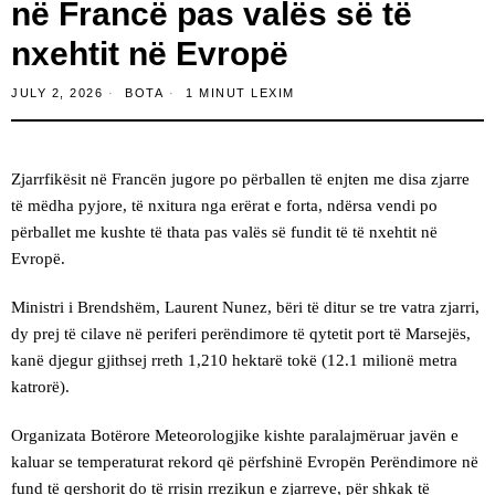
në Francë pas valës së të
nxehtit në Evropë
JULY 2, 2026
BOTA
1 MINUT LEXIM
Zjarrfikësit në Francën jugore po përballen të enjten me disa zjarre
të mëdha pyjore, të nxitura nga erërat e forta, ndërsa vendi po
përballet me kushte të thata pas valës së fundit të të nxehtit në
Evropë.
Ministri i Brendshëm, Laurent Nunez, bëri të ditur se tre vatra zjarri,
dy prej të cilave në periferi perëndimore të qytetit port të Marsejës,
kanë djegur gjithsej rreth 1,210 hektarë tokë (12.1 milionë metra
katrorë).
Organizata Botërore Meteorologjike kishte paralajmëruar javën e
kaluar se temperaturat rekord që përfshinë Evropën Perëndimore në
fund të qershorit do të rrisin rrezikun e zjarreve, për shkak të