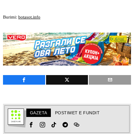
Burimi:
botasot.info
GAZETA
POSTIMET E FUNDIT