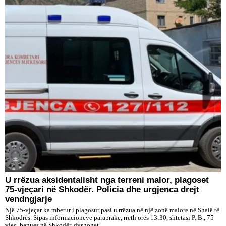
U rrëzua aksidentalisht nga terreni malor, plagoset
75-vjeçari në Shkodër. Policia dhe urgjenca drejt
vendngjarje
Një 75-vjeçar ka mbetur i plagosur pasi u rrëzua në një zonë malore në Shalë të
Shkodrës. Sipas informacioneve paraprake, rreth orës 13:30, shtetasi P. B., 75
vjeç, banues në Shkodër, dyshohet