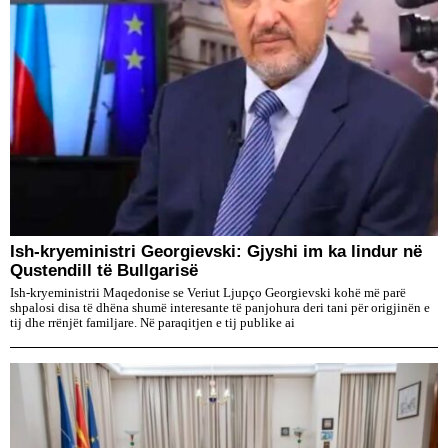
Ish-kryeministri Georgievski: Gjyshi im ka lindur në
Qustendill të Bullgarisë
Ish-kryeministrii Maqedonise se Veriut Ljupço Georgievski kohë më parë
shpalosi disa të dhëna shumë interesante të panjohura deri tani për origjinën e
tij dhe rrënjët familjare. Në paraqitjen e tij publike ai