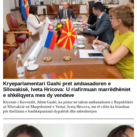
Kryeparlamentari Gashi pret ambasadoren e
Sllovakisë, Iveta Hricova: U riafirmuan marrëdhëniet
e shkëlqyera mes dy vendeve
Kryetari i Kuvendit, Afrim Gashi, ka pritur në takim ambasadoren e Republikës
së Sllovakisë në Maqedoninë e Veriut, Iveta Hricova, me të cilën ka biseduar
për thellimin e bashkëpunimit dypalësh dhe mbështetjen