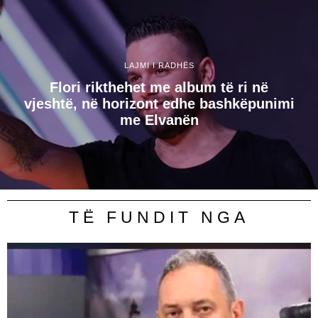
LAJMI I RADHËS
Flori rikthehet me album të ri në
vjeshtë, në horizont edhe bashkëpunimi
me Elvanën
TË FUNDIT NGA