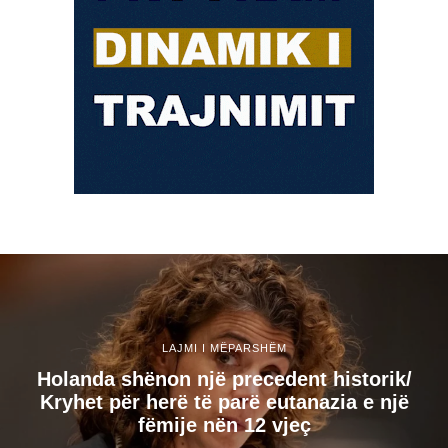
LAJMI I MËPARSHËM
Holanda shënon një precedent historik/
Kryhet për herë të parë eutanazia e një
fëmije nën 12 vjeç