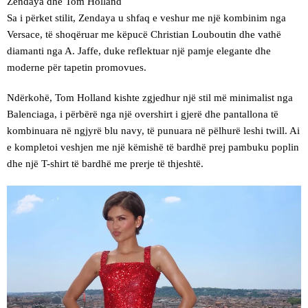
Zendaya dhe Tom Holland
Sa i përket stilit, Zendaya u shfaq e veshur me një kombinim nga
Versace, të shoqëruar me këpucë Christian Louboutin dhe vathë
diamanti nga A. Jaffe, duke reflektuar një pamje elegante dhe
moderne për tapetin promovues.
Ndërkohë, Tom Holland kishte zgjedhur një stil më minimalist nga
Balenciaga, i përbërë nga një overshirt i gjerë dhe pantallona të
kombinuara në ngjyrë blu navy, të punuara në pëlhurë leshi twill. Ai
e kompletoi veshjen me një këmishë të bardhë prej pambuku poplin
dhe një T-shirt të bardhë me prerje të thjeshtë.