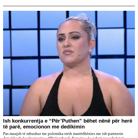
Ish konkurrentja e “Për’Puthen” bëhet nënë për herë
të parë, emocionon me dedikimin
Pas muajsh të mbushur me polemika rreth marrëdhënies me ish-partnerin