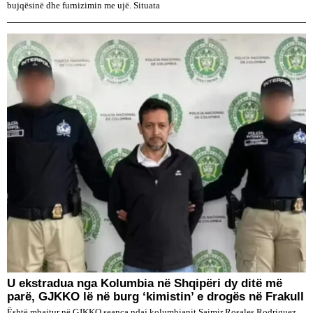
bujqësinë dhe furnizimin me ujë. Situata
U ekstradua nga Kolumbia në Shqipëri dy ditë më
parë, GJKKO lë në burg ‘kimistin’ e drogës në Frakull
Është mbajtur në GJKKO seanca ndaj kolumbianit Saimir Rosales Rodriguez,