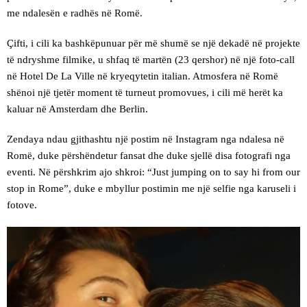
me ndalesën e radhës në Romë.
Çifti, i cili ka bashkëpunuar për më shumë se një dekadë në projekte
të ndryshme filmike, u shfaq të martën (23 qershor) në një foto-call
në Hotel De La Ville në kryeqytetin italian. Atmosfera në Romë
shënoi një tjetër moment të turneut promovues, i cili më herët ka
kaluar në Amsterdam dhe Berlin.
Zendaya ndau gjithashtu një postim në Instagram nga ndalesa në
Romë, duke përshëndetur fansat dhe duke sjellë disa fotografi nga
eventi. Në përshkrim ajo shkroi: “Just jumping on to say hi from our
stop in Rome”, duke e mbyllur postimin me një selfie nga karuseli i
fotove.