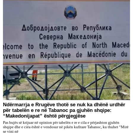
Ndërmarrja e Rrugëve thotë se nuk ka dhënë urdhër
për tabelën e re në Tabanoc pa gjuhën shqipe:
“Makedonijapat” është përgjegjëse
Pas bujës së krijuar në opinion për tabelën e re e cila e përjashton gjuhën
shqipe dhe e ciëa është e vendosur në pikën kufitare Tabanoc, ku thuhet “Mirë
se vini në