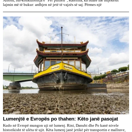
Arnold, ish-konkurrentja e “Për’puthen”, Katerina, ka ndarë me ndjekësit
lajmin më të bukur: ardhjen në jetë të vajzës së saj. Përmes një
Lumenjtë e Evropës po thahen: Këto janë pasojat
Kudo në Evropë mungon uji në lumenj. Rini, Danubi dhe Po kanë nivele
historikisht të ulëta të ujit. Këta lumenj janë jetikë për transportin e mallrave,