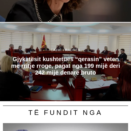
LAJMI I RADHËS
Gjykatësit kushtetues “qerasin” veten
me rritje rroge, pagat nga 199 mijë deri
242 mijë denarë bruto
TË FUNDIT NGA