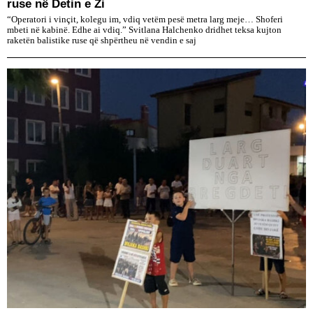
ruse në Detin e Zi
“Operatori i vinçit, kolegu im, vdiq vetëm pesë metra larg meje… Shoferi
mbeti në kabinë. Edhe ai vdiq.” Svitlana Halchenko dridhet teksa kujton
raketën balistike ruse që shpërtheu në vendin e saj