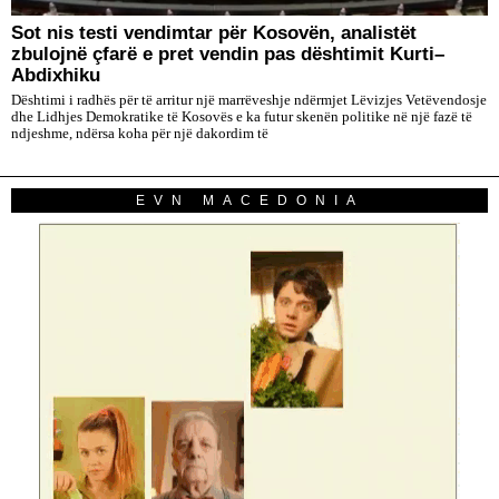
Sot nis testi vendimtar për Kosovën, analistët
zbulojnë çfarë e pret vendin pas dështimit Kurti–
Abdixhiku
Dështimi i radhës për të arritur një marrëveshje ndërmjet Lëvizjes Vetëvendosje
dhe Lidhjes Demokratike të Kosovës e ka futur skenën politike në një fazë të
ndjeshme, ndërsa koha për një dakordim të
EVN MACEDONIA