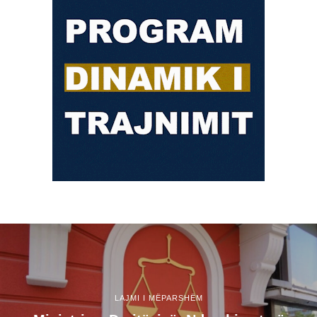
LAJMI I MËPARSHËM