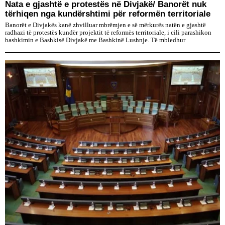
Nata e gjashtë e protestës në Divjakë/ Banorët nuk
tërhiqen nga kundërshtimi për reformën territoriale
Banorët e Divjakës kanë zhvilluar mbrëmjen e së mërkurës natën e gjashtë
radhazi të protestës kundër projektit të reformës territoriale, i cili parashikon
bashkimin e Bashkisë Divjakë me Bashkinë Lushnje. Të mbledhur