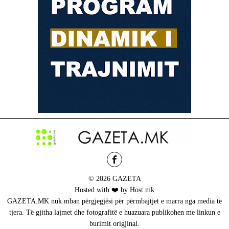
© 2026 GAZETA
Hosted with ❤️ by Host.mk
GAZETA.MK nuk mban përgjegjësi për përmbajtjet e marra nga media të
tjera. Të gjitha lajmet dhe fotografitë e huazuara publikohen me linkun e
burimit origjinal.