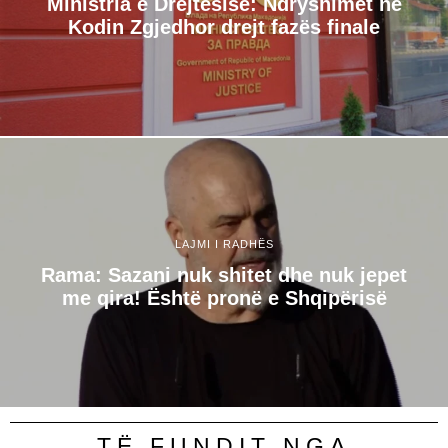
Ministria e Drejtësisë: Ndryshimet në
Kodin Zgjedhor drejt fazës finale
LAJMI I RADHËS
Rama: Sazani nuk shitet dhe nuk jepet
me qira! Është pronë e Shqipërisë
TË FUNDIT NGA