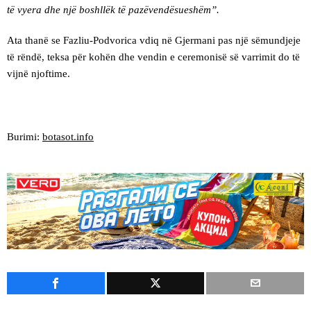
të vyera dhe një boshllëk të pazëvendësueshëm”.
Ata thanë se Fazliu-Podvorica vdiq në Gjermani pas një sëmundjeje
të rëndë, teksa për kohën dhe vendin e ceremonisë së varrimit do të
vijnë njoftime.
Burimi:
botasot.info