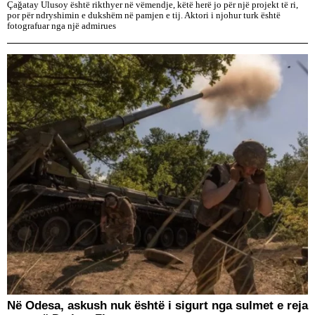
Çağatay Ulusoy është rikthyer në vëmendje, këtë herë jo për një projekt të ri,
por për ndryshimin e dukshëm në pamjen e tij. Aktori i njohur turk është
fotografuar nga një admirues
​Në Odesa, askush nuk është i sigurt nga sulmet e reja