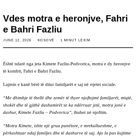
Vdes motra e heronjve, Fahri
e Bahri Fazliu
JUNE 12, 2026
KOSOVË
1 MINUT LEXIM
Është ndarë nga jeta Kimete Fazliu-Podvorica, motra e dy heronjve
të kombit, Fahri e Bahri Fazliu.
Lajmin e kanë bërë të ditur familjarët e saj në rrjetet sociale.
“Me dhimbje të thellë dhe zemër të thyer njoftojmë familjarët, miqtë,
shokët dhe të gjithë dashamirët se ka ndërruar jetë, motra jonë e
dashur, Kimete Fazliu – Podvorica”
, thuhet në njoftim.
“Motra Kimete, ishte një grua punëtore, e mrekullueshme, e
përkushtuar ndaj familjes dhe të dashurve të saj. Ajo la pas kujtime