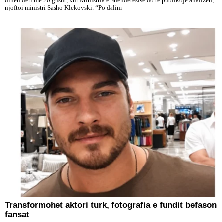
dihen deri më 20 gusht, kur Ministria e Shëndetësisë do të publikojë analizën,
njoftoi ministri Sasho Klekovski. “Po dalim
Transformohet aktori turk, fotografia e fundit befason
fansat