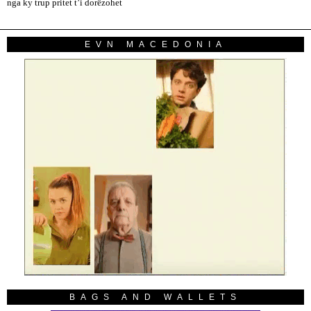
nga ky trup pritet t’i dorëzohet
EVN MACEDONIA
BAGS AND WALLETS