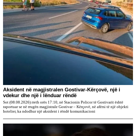
Aksident në magjistralen Gostivar-Kërçovë, një i
vdekur dhe një i lënduar rëndë
Sot (08.08.2026) rreth orës 17:10, në Stacionin Policor të Gostivarit është
raportuar se në rrugën magjistrale Gostivar – Kërçovë, në afërsi të një objekti
hotelier, ka ndodhur një aksident i rëndë komunikacioni