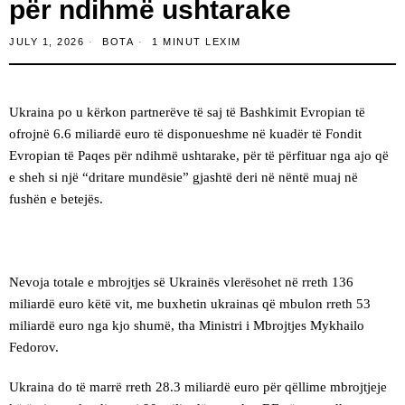
për ndihmë ushtarake
JULY 1, 2026
BOTA
1 MINUT LEXIM
Ukraina po u kërkon partnerëve të saj të Bashkimit Evropian të
ofrojnë 6.6 miliardë euro të disponueshme në kuadër të Fondit
Evropian të Paqes për ndihmë ushtarake, për të përfituar nga ajo që
e sheh si një “dritare mundësie” gjashtë deri në nëntë muaj në
fushën e betejës.
Nevoja totale e mbrojtjes së Ukrainës vlerësohet në rreth 136
miliardë euro këtë vit, me buxhetin ukrainas që mbulon rreth 53
miliardë euro nga kjo shumë, tha Ministri i Mbrojtjes Mykhailo
Fedorov.
Ukraina do të marrë rreth 28.3 miliardë euro për qëllime mbrojtjeje