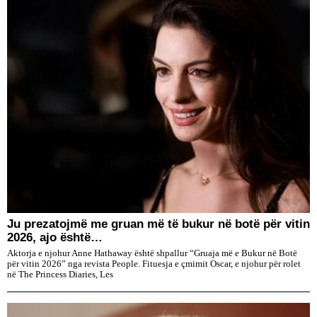
Ju prezatojmë me gruan më të bukur në botë për vitin
2026, ajo është…
Aktorja e njohur Anne Hathaway është shpallur “Gruaja më e Bukur në Botë
për vitin 2026” nga revista People. Fituesja e çmimit Oscar, e njohur për rolet
në The Princess Diaries, Les