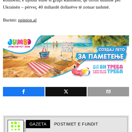
kombesh, e njohur edhe si grupi Ramstein, që ofron ndihmë për
Ukrainën – përveç 40 miliardë dollarëve të zotuar tashmë.
Burimi:
opinion.al
GAZETA
POSTIMET E FUNDIT