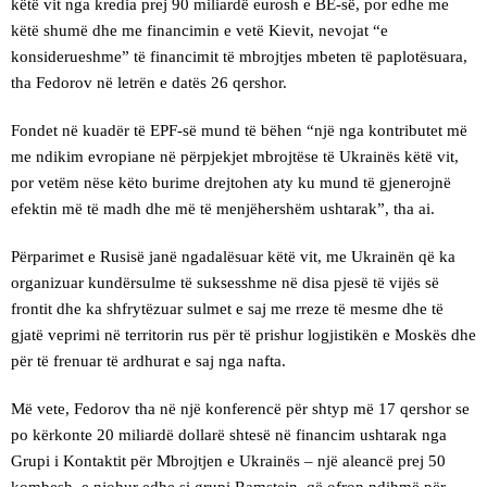
këtë vit nga kredia prej 90 miliardë eurosh e BE-së, por edhe me
këtë shumë dhe me financimin e vetë Kievit, nevojat “e
konsiderueshme” të financimit të mbrojtjes mbeten të paplotësuara,
tha Fedorov në letrën e datës 26 qershor.
Fondet në kuadër të EPF-së mund të bëhen “një nga kontributet më
me ndikim evropiane në përpjekjet mbrojtëse të Ukrainës këtë vit,
por vetëm nëse këto burime drejtohen aty ku mund të gjenerojnë
efektin më të madh dhe më të menjëhershëm ushtarak”, tha ai.
Përparimet e Rusisë janë ngadalësuar këtë vit, me Ukrainën që ka
organizuar kundërsulme të suksesshme në disa pjesë të vijës së
frontit dhe ka shfrytëzuar sulmet e saj me rreze të mesme dhe të
gjatë veprimi në territorin rus për të prishur logjistikën e Moskës dhe
për të frenuar të ardhurat e saj nga nafta.
Më vete, Fedorov tha në një konferencë për shtyp më 17 qershor se
po kërkonte 20 miliardë dollarë shtesë në financim ushtarak nga
Grupi i Kontaktit për Mbrojtjen e Ukrainës – një aleancë prej 50