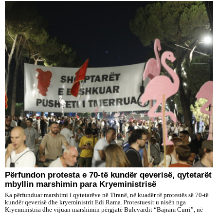
Përfundon protesta e 70-të kundër qeverisë, qytetarët
mbyllin marshimin para Kryeministrisë
Ka përfunduar marshimi i qytetarëve në Tiranë, në kuadër të protestës së 70-të
kundër qeverisë dhe kryeministrit Edi Rama. Protestuesit u nisën nga
Kryeministria dhe vijuan marshimin përgjatë Bulevardit “Bajram Curri”, në