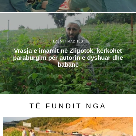
LAJMI I RADHËS
Vrasja e imamit në Zlipotok, kërkohet
paraburgim për autorin e dyshuar dhe
babanë
TË FUNDIT NGA