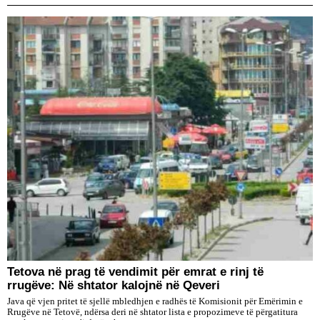
Tetova në prag të vendimit për emrat e rinj të
rrugëve: Në shtator kalojnë në Qeveri
Java që vjen pritet të sjellë mbledhjen e radhës të Komisionit për Emërimin e
Rrugëve në Tetovë, ndërsa deri në shtator lista e propozimeve të përgatitura